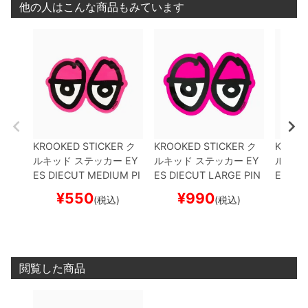
他の人はこんな商品もみています
KROOKED STICKER
ク
KROOKED STICKER
ク
KROOK
ルキッド
ステッカー
EY
ルキッド
ステッカー
EY
ルキッ
ES DIECUT MEDIUM
PI
ES DIECUT LARGE
PIN
ES DI
NK
スケートボード スケ
K
スケートボード スケボ
EN
スケ
¥
550
¥
990
¥
(税込)
(税込)
ボー
ー
ボー
閲覧した商品