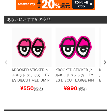
あなたにおすすめの商品
KROOKED STICKER
ク
KROOKED STICKER
ク
KROOK
ルキッド
ステッカー
EY
ルキッド
ステッカー
EY
ルキッ
ES DIECUT MEDIUM
PI
ES DIECUT LARGE
PIN
ES DI
NK
スケートボード スケ
K
スケートボード スケボ
EN
スケ
¥
550
¥
990
¥
(税込)
(税込)
ボー
ー
ボー