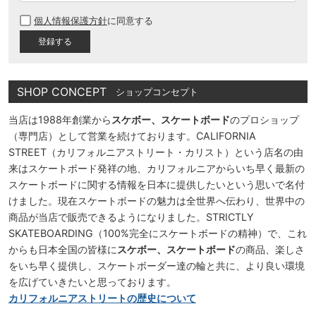
必
個人情報保護方針
に同意する
須
)
SHOP CONCEPT
ショップコンセプト
当店は1988年創業から
スケボー、スケートボード
のプロショップ
（専門店）として営業を続けております。CALIFORNIA
STREET（カリフォルニアストリート・カリスト）という店名の由
来はスケートボード発祥の地、カリフォルニアからいち早く最新の
スケートボードに関する情報を日本に提供したいという思いで名付
けました。現在スケートボードの魅力は全世界へ伝わり、世界中の
商品が当店で販売できるようになりました。STRICTLY
SKATEBOARDING（100%完全にスケートボードの精神）で、これ
からも日本全国の皆様に
スケボー、スケートボード
の商品、楽しさ
をいち早く提供し、スケートボーダー達の輪と共に、より良い環境
を広げていきたいと思っております。
カリフォルニアストリートの歴史について