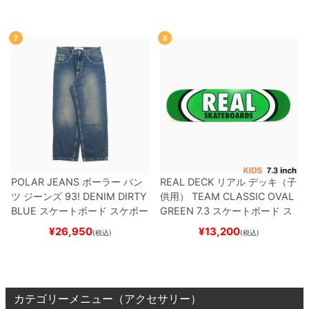
DV
BLACK/WHITE/WHITE
G
R）
スケートボード スケボー
W6931
スケートボード スケボ
ー
7
8
POLAR JEANS
ポーラー
パン
REAL DECK
リアル
デッキ（子
ツ ジーンズ
93! DENIM
DIRTY
供用）
TEAM
CLASSIC OVAL
BLUE
スケートボード スケボー
GREEN 7.3
スケートボード ス
ケボー
¥
26,950
¥
13,200
(税込)
(税込)
カテゴリーメニュー（アクセサリー）