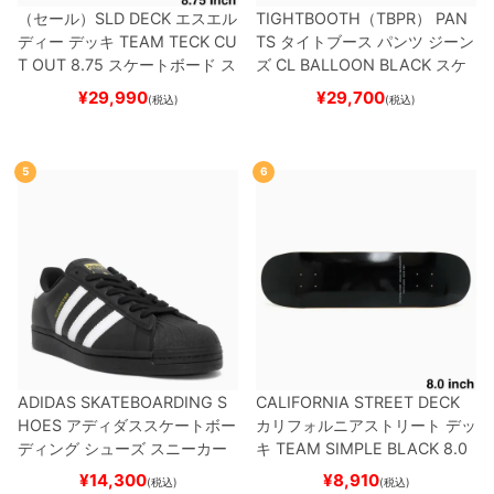
（セール）
SLD DECK
エスエル
TIGHTBOOTH（TBPR） PAN
ディー
デッキ
TEAM
TECK CU
TS
タイトブース
パンツ ジーン
T OUT 8.75
スケートボード ス
ズ
CL BALLOON
BLACK
スケ
ケボー
ートボード スケボー
¥
29,990
¥
29,700
(税込)
(税込)
5
6
ADIDAS SKATEBOARDING S
CALIFORNIA STREET DECK
HOES
アディダススケートボー
カリフォルニアストリート
デッ
ディング
シューズ スニーカー
キ
TEAM
SIMPLE BLACK 8.0
スーパースター
SUPERSTAR A
ブランク（BBS / GENERATO
¥
14,300
¥
8,910
(税込)
(税込)