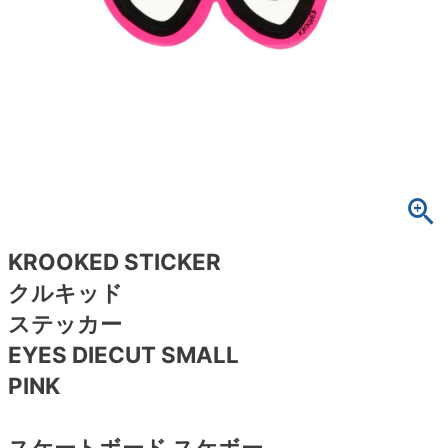
ボーンズ STF（エスティーエフ）
スケートパーク情報
特定商取引法に基づく表記
7.9inch
8.0inch
58mm
25cm
ボルト
ショーツ
パウエルペラルタ DF（ドラゴンフォーミュ
ラ）
8.0inch
8.1inch
59mm
25.5cm
パーツ・その他
長袖ボタンシャツ
ソフトウィール（クルーザー）
8.1inch
8.2inch
60mm
26cm
足回りセット（トラック・ウィールセット）
7分袖シャツ・ラグラン
8.2inch
8.3inch
62mm
26.5cm
ヘルメット・パッド
半袖シャツ
8.3inch
8.4inch
63mm
27cm
練習用アイテム（初心者におすすめ）
キャップ
KROOKED STICKER
クルキッド
8.4inch
8.5inch
64mm
27.5cm
スケートケース・バッグ
ソックス
ステッカー
8.5inch
8.6inch
65mm
28cm
EYES DIECUT SMALL
メディア（雑誌・DVD・CD）
アンダーウエア
PINK
8.6inch
8.7inch
70mm
28.5cm
サイズの測り方
スケートボード スケボー
8.7inch
8.8inch
72mm
29cm