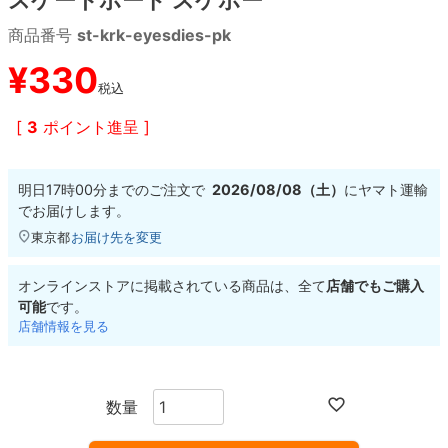
商品番号
st-krk-eyesdies-pk
8.8inch
8.9inch
75mm
29.5cm
¥
330
税込
8.9inch
9.0inch以上
110mm
30cm
[
3
ポイント進呈 ]
9.0inch以上
明日
17時00分
までのご注文で
2026/08/08（土）
に
ヤマト運輸
シェイプデッキ
でお届けします。
東京都
お届け先を変更
高性能デッキ
オンラインストアに掲載されている商品は、全て
店舗でもご購入
可能
です。
店舗情報を見る