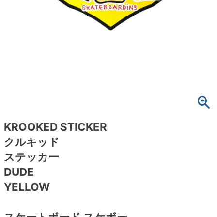
ボーンズ STF（エスティーエフ）
スケートパーク情報
特定商取引法に基づく表記
7.9inch
8.0inch
58mm
25cm
ボルト
ショーツ
パウエルペラルタ DF（ドラゴンフォーミュ
ラ）
8.0inch
8.1inch
59mm
25.5cm
パーツ・その他
長袖ボタンシャツ
ソフトウィール（クルーザー）
8.1inch
8.2inch
60mm
26cm
足回りセット（トラック・ウィールセット）
7分袖シャツ・ラグラン
8.2inch
8.3inch
62mm
26.5cm
ヘルメット・パッド
半袖シャツ
8.3inch
8.4inch
63mm
27cm
練習用アイテム（初心者におすすめ）
キャップ
KROOKED STICKER
クルキッド
8.4inch
8.5inch
64mm
27.5cm
スケートケース・バッグ
ソックス
ステッカー
8.5inch
8.6inch
65mm
28cm
DUDE
メディア（雑誌・DVD・CD）
アンダーウエア
YELLOW
8.6inch
8.7inch
70mm
28.5cm
サイズの測り方
スケートボード スケボー
8.7inch
8.8inch
72mm
29cm