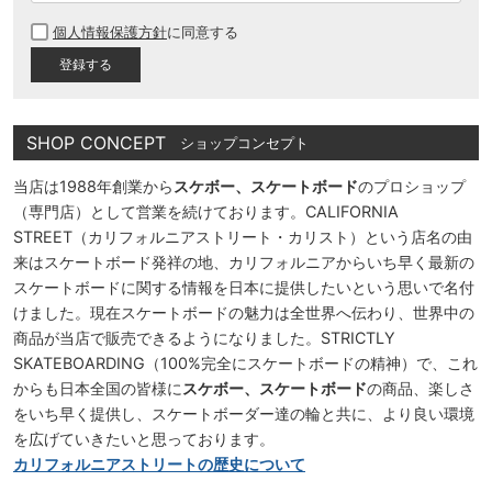
必
個人情報保護方針
に同意する
須
)
SHOP CONCEPT
ショップコンセプト
当店は1988年創業から
スケボー、スケートボード
のプロショップ
（専門店）として営業を続けております。CALIFORNIA
STREET（カリフォルニアストリート・カリスト）という店名の由
来はスケートボード発祥の地、カリフォルニアからいち早く最新の
スケートボードに関する情報を日本に提供したいという思いで名付
けました。現在スケートボードの魅力は全世界へ伝わり、世界中の
商品が当店で販売できるようになりました。STRICTLY
SKATEBOARDING（100%完全にスケートボードの精神）で、これ
からも日本全国の皆様に
スケボー、スケートボード
の商品、楽しさ
をいち早く提供し、スケートボーダー達の輪と共に、より良い環境
を広げていきたいと思っております。
カリフォルニアストリートの歴史について