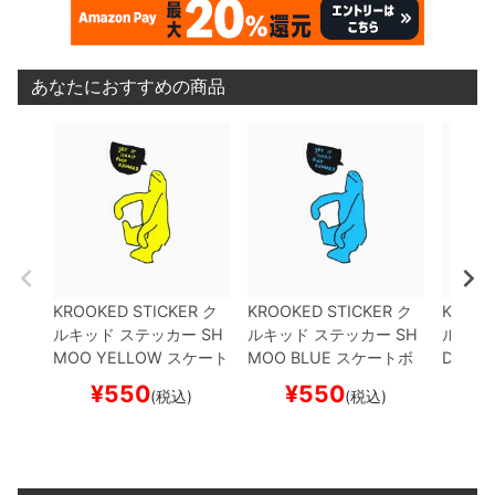
あなたにおすすめの商品
KROOKED STICKER
ク
KROOKED STICKER
ク
KROOK
ルキッド
ステッカー
SH
ルキッド
ステッカー
SH
ルキッ
MOO
YELLOW
スケート
MOO
BLUE
スケートボ
DE
GR
ボード スケボー
ード スケボー
ド ス
¥
550
¥
550
¥
(税込)
(税込)