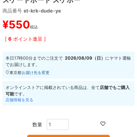
商品番号
st-krk-dude-ye
8.8inch
8.9inch
75mm
29.5cm
¥
550
税込
8.9inch
9.0inch以上
110mm
30cm
[
6
ポイント進呈 ]
9.0inch以上
本日
17時00分
までのご注文で
2026/08/09（日）
に
ヤマト運輸
シェイプデッキ
でお届けします。
東京都
お届け先を変更
高性能デッキ
オンラインストアに掲載されている商品は、全て
店舗でもご購入
可能
です。
店舗情報を見る