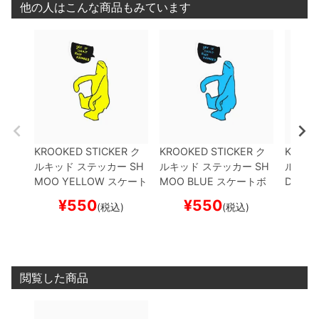
他の人はこんな商品もみています
KROOKED STICKER
ク
KROOKED STICKER
ク
KROOK
ルキッド
ステッカー
SH
ルキッド
ステッカー
SH
ルキッ
MOO
YELLOW
スケート
MOO
BLUE
スケートボ
DE
GR
ボード スケボー
ード スケボー
ド ス
¥
550
¥
550
¥
(税込)
(税込)
閲覧した商品