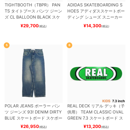
TIGHTBOOTH（TBPR） PAN
ADIDAS SKATEBOARDING S
TS
タイトブース
パンツ ジーン
HOES
アディダススケートボー
ズ
CL BALLOON
BLACK
スケ
ディング
シューズ スニーカー
ートボード スケボー
スーパースター
SUPERSTAR A
¥
29,700
¥
14,300
(税込)
(税込)
DV
BLACK/WHITE/WHITE
G
W6931
スケートボード スケボ
ー
5
6
POLAR JEANS
ポーラー
パン
REAL DECK
リアル
デッキ（子
ツ ジーンズ
93! DENIM
DIRTY
供用）
TEAM
CLASSIC OVAL
BLUE
スケートボード スケボー
GREEN 7.3
スケートボード ス
ケボー
¥
26,950
¥
13,200
(税込)
(税込)