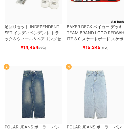
足回りセット
INDEPENDENT
BAKER DECK
ベイカー
デッキ
SET
インディペンデント
トラ
TEAM
BRAND LOGO RED/WH
ック＆ウィール＆ベアリングセ
ITE 8.0
スケートボード スケボ
ット
（トリック用）
スケートボ
ー
¥
14,454
¥
15,345
(税込)
(税込)
ード スケボー
3
4
POLAR JEANS
ポーラー
パン
POLAR JEANS
ポーラー
パン