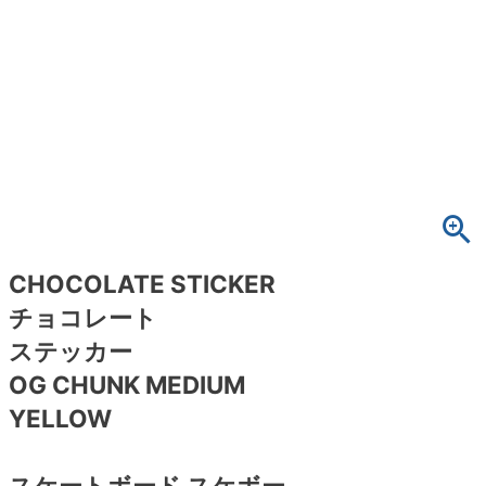
ボーンズ STF（エスティーエフ）
スケートパーク情報
特定商取引法に基づく表記
7.9inch
8.0inch
58mm
25cm
ボルト
ショーツ
パウエルペラルタ DF（ドラゴンフォーミュ
ラ）
8.0inch
8.1inch
59mm
25.5cm
パーツ・その他
長袖ボタンシャツ
ソフトウィール（クルーザー）
8.1inch
8.2inch
60mm
26cm
足回りセット（トラック・ウィールセット）
7分袖シャツ・ラグラン
8.2inch
8.3inch
62mm
26.5cm
ヘルメット・パッド
半袖シャツ
8.3inch
8.4inch
63mm
27cm
練習用アイテム（初心者におすすめ）
キャップ
CHOCOLATE STICKER
チョコレート
8.4inch
8.5inch
64mm
27.5cm
スケートケース・バッグ
ソックス
ステッカー
8.5inch
8.6inch
65mm
28cm
OG CHUNK MEDIUM
メディア（雑誌・DVD・CD）
アンダーウエア
YELLOW
8.6inch
8.7inch
70mm
28.5cm
サイズの測り方
スケートボード スケボー
8.7inch
8.8inch
72mm
29cm