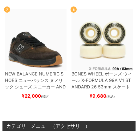
7
8
NEW BALANCE NUMERIC S
BONES WHEEL
ボーンズ
ウィ
HOES
ニューバランス ヌメリ
ール
X-FORMULA 99A V1 ST
ック
シューズ スニーカー
AND
ANDARD 26
53mm
スケート
REW REYNOLDS 933
NM933
ボード スケボー
¥
22,000
¥
9,680
(税込)
(税込)
BAR
BROWN/BLACK
スケート
ボード スケボー
カテゴリーメニュー（アクセサリー）