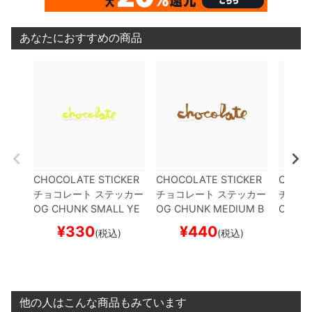
あなたにおすすめの商品
CHOCOLATE STICKER
CHOCOLATE STICKER
CHOCO
チョコレート
ステッカー
チョコレート
ステッカー
チョコ
OG CHUNK SMALL
YE
OG CHUNK MEDIUM
B
OG CH
LLOW
スケートボード
ROWN
スケートボード
URPLE
¥
330
¥
440
¥
(税込)
(税込)
スケボー
スケボー
スケボ
他の人はこんな商品もみています