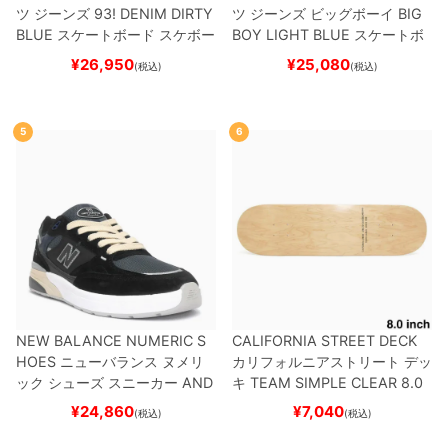
ツ ジーンズ
93! DENIM
DIRTY
ツ ジーンズ ビッグボーイ
BIG
BLUE
スケートボード スケボー
BOY
LIGHT BLUE
スケートボ
ード スケボー
¥
26,950
¥
25,080
(税込)
(税込)
5
6
NEW BALANCE NUMERIC S
CALIFORNIA STREET DECK
HOES
ニューバランス ヌメリ
カリフォルニアストリート
デッ
ック
シューズ スニーカー
AND
キ
TEAM
SIMPLE CLEAR 8.0
REW REYNOLDS 933
UN933
ブランク（DSM）
スケートボ
¥
24,860
¥
7,040
(税込)
(税込)
BNT
BLACK/NAVY
スケートボ
ード スケボー
ード スケボー