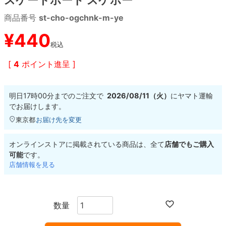
商品番号
st-cho-ogchnk-m-ye
8.8inch
8.9inch
75mm
29.5cm
¥
440
税込
8.9inch
9.0inch以上
110mm
30cm
[
4
ポイント進呈 ]
9.0inch以上
明日
17時00分
までのご注文で
2026/08/11（火）
に
ヤマト運輸
シェイプデッキ
でお届けします。
東京都
お届け先を変更
高性能デッキ
オンラインストアに掲載されている商品は、全て
店舗でもご購入
可能
です。
店舗情報を見る