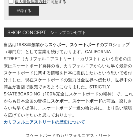
個人情報保護方針
に同意する
須
)
SHOP CONCEPT
ショップコンセプト
当店は1988年創業から
スケボー、スケートボード
のプロショップ
（専門店）として営業を続けております。CALIFORNIA
STREET（カリフォルニアストリート・カリスト）という店名の由
来はスケートボード発祥の地、カリフォルニアからいち早く最新の
スケートボードに関する情報を日本に提供したいという思いで名付
けました。現在スケートボードの魅力は全世界へ伝わり、世界中の
商品が当店で販売できるようになりました。STRICTLY
SKATEBOARDING（100%完全にスケートボードの精神）で、これ
からも日本全国の皆様に
スケボー、スケートボード
の商品、楽しさ
をいち早く提供し、スケートボーダー達の輪と共に、より良い環境
を広げていきたいと思っております。
カリフォルニアストリートの歴史について
スケートボードのカリフォルニアストリート