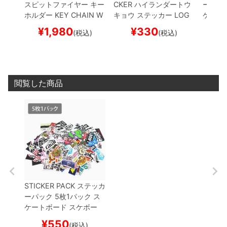
スピットファイヤー
キー
CKER
ハイランダートウ
ーシー
ホルダー
KEY CHAIN W
キョウ
ステッカー
LOG
ケート
HEELS
スケートボード
O
スケートボード スケボ
¥
1,980
¥
330
¥
(税込)
(税込)
スケボー
ー
閲覧した商品
STICKER PACK
ステッカ
ーパック 5枚1パック
ス
ケートボード スケボー
¥
550
(税込)