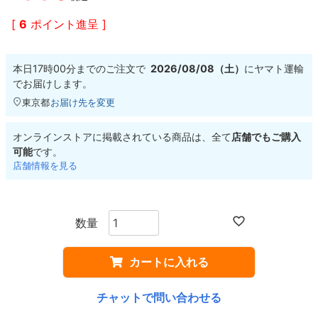
[
6
ポイント進呈 ]
8.8inch
8.9inch
75mm
29.5cm
本日
17時00分
までのご注文で
2026/08/08（土）
に
ヤマト運輸
8.9inch
9.0inch以上
110mm
30cm
でお届けします。
東京都
お届け先を変更
9.0inch以上
オンラインストアに掲載されている商品は、全て
店舗でもご購入
シェイプデッキ
可能
です。
店舗情報を見る
高性能デッキ
カートに入れる
チャットで問い合わせる