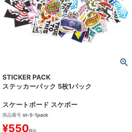
ボーンズ STF（エスティーエフ）
スケートパーク情報
特定商取引法に基づく表記
7.9inch
8.0inch
58mm
25cm
ボルト
ショーツ
パウエルペラルタ DF（ドラゴンフォーミュ
ラ）
8.0inch
8.1inch
59mm
25.5cm
パーツ・その他
長袖ボタンシャツ
ソフトウィール（クルーザー）
8.1inch
8.2inch
60mm
26cm
足回りセット（トラック・ウィールセット）
7分袖シャツ・ラグラン
8.2inch
8.3inch
62mm
26.5cm
ヘルメット・パッド
半袖シャツ
8.3inch
8.4inch
63mm
27cm
練習用アイテム（初心者におすすめ）
キャップ
STICKER PACK
ステッカーパック 5枚1パック
8.4inch
8.5inch
64mm
27.5cm
スケートケース・バッグ
ソックス
8.5inch
8.6inch
65mm
28cm
スケートボード スケボー
メディア（雑誌・DVD・CD）
アンダーウエア
商品番号
st-5-1pack
8.6inch
8.7inch
70mm
28.5cm
サイズの測り方
¥
550
8.7inch
8.8inch
72mm
29cm
税込