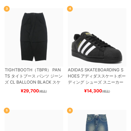
3
4
TIGHTBOOTH（TBPR） PAN
ADIDAS SKATEBOARDING S
TS
タイトブース
パンツ ジーン
HOES
アディダススケートボー
ズ
CL BALLOON
BLACK
スケ
ディング
シューズ スニーカー
ートボード スケボー
スーパースター
SUPERSTAR A
¥
29,700
¥
14,300
(税込)
(税込)
DV
BLACK/WHITE/WHITE
G
W6931
スケートボード スケボ
ー
5
6