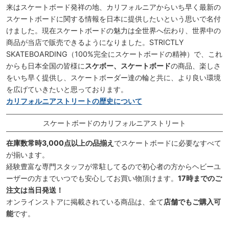
来はスケートボード発祥の地、カリフォルニアからいち早く最新の
スケートボードに関する情報を日本に提供したいという思いで名付
けました。現在スケートボードの魅力は全世界へ伝わり、世界中の
商品が当店で販売できるようになりました。STRICTLY
SKATEBOARDING（100%完全にスケートボードの精神）で、これ
からも日本全国の皆様に
スケボー、スケートボード
の商品、楽しさ
をいち早く提供し、スケートボーダー達の輪と共に、より良い環境
を広げていきたいと思っております。
カリフォルニアストリートの歴史について
スケートボードのカリフォルニアストリート
在庫数常時3,000点以上の品揃え
でスケートボードに必要なすべて
が揃います。
経験豊富な専門スタッフが常駐してるので初心者の方からヘビーユ
ーザーの方までいつでも安心してお買い物頂けます。
17時までのご
注文は当日発送！
オンラインストアに掲載されている商品は、全て
店舗でもご購入可
能
です。