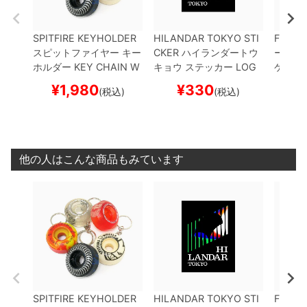
SPITFIRE KEYHOLDER
HILANDAR TOKYO STI
FTC S
スピットファイヤー
キー
CKER
ハイランダートウ
ーシー
ホルダー
KEY CHAIN W
キョウ
ステッカー
LOG
ケート
HEELS
スケートボード
O
スケートボード スケボ
¥
1,980
¥
330
¥
(税込)
(税込)
スケボー
ー
他の人はこんな商品もみています
SPITFIRE KEYHOLDER
HILANDAR TOKYO STI
FTC S