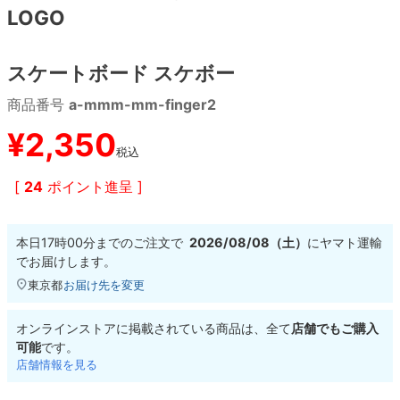
LOGO
8.8inch
8.9inch
75mm
29.5cm
スケートボード スケボー
8.9inch
9.0inch以上
110mm
30cm
商品番号
a-mmm-mm-finger2
9.0inch以上
¥
2,350
税込
シェイプデッキ
[
24
ポイント進呈 ]
高性能デッキ
本日
17時00分
までのご注文で
2026/08/08（土）
に
ヤマト運輸
でお届けします。
東京都
お届け先を変更
オンラインストアに掲載されている商品は、全て
店舗でもご購入
可能
です。
店舗情報を見る