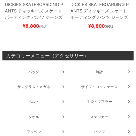
DICKIES SKATEBOARDING P
DICKIES SKATEBOARDING P
ANTS
ディッキーズ スケート
ANTS
ディッキーズ スケート
ボーディング
パンツ ジーンズ
ボーディング
パンツ ジーンズ
SLIM FIT 30 LENGTH
DARK
SLIM FIT 30 LENGTH
BLACK
¥
8,800
¥
8,800
(税込)
(税込)
NAVY
スケートボード スケボ
スケートボード スケボー
ー
カテゴリーメニュー（アクセサリー）
バッグ
時計
サングラス・メガネ
サイフ・コインケース
ベルト
手袋・マフラー
タオル
ステッカー
ワッペン
バッジ