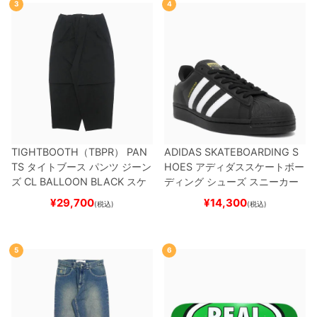
3
4
TIGHTBOOTH（TBPR） PAN
ADIDAS SKATEBOARDING S
TS
タイトブース
パンツ ジーン
HOES
アディダススケートボー
ズ
CL BALLOON
BLACK
スケ
ディング
シューズ スニーカー
ートボード スケボー
スーパースター
SUPERSTAR A
¥
29,700
¥
14,300
(税込)
(税込)
DV
BLACK/WHITE/WHITE
G
W6931
スケートボード スケボ
ー
5
6