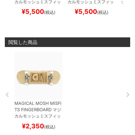
カルモッシュミスフィッ
カルモッシュミスフィッ
ッシュ
ツ
フィンガーボード 指
ツ
フィンガーボード 指
ッカー
¥
5,500
¥
5,500
¥
(税込)
(税込)
スケ
キン肉マン x MxMx
スケ
キン肉マン x MxMx
スケー
M ROBINMASK FINGER
M ROBINMASK FINGER
BOARD
COMIC
スケー
BOARD
ANIME
スケート
トボード スケボー
ボード スケボー
閲覧した商品
MAGICAL MOSH MISFI
TS FINGERBOARD
マジ
カルモッシュミスフィッ
ツ
フィンガーボード 指
¥
2,350
(税込)
スケ
LOGO
スケートボ
ード スケボー