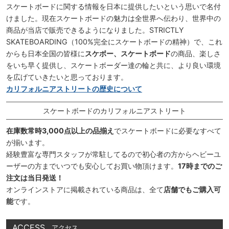
スケートボードに関する情報を日本に提供したいという思いで名付
けました。現在スケートボードの魅力は全世界へ伝わり、世界中の
商品が当店で販売できるようになりました。STRICTLY
SKATEBOARDING（100%完全にスケートボードの精神）で、これ
からも日本全国の皆様に
スケボー、スケートボード
の商品、楽しさ
をいち早く提供し、スケートボーダー達の輪と共に、より良い環境
を広げていきたいと思っております。
カリフォルニアストリートの歴史について
スケートボードのカリフォルニアストリート
在庫数常時3,000点以上の品揃え
でスケートボードに必要なすべて
が揃います。
経験豊富な専門スタッフが常駐してるので初心者の方からヘビーユ
ーザーの方までいつでも安心してお買い物頂けます。
17時までのご
注文は当日発送！
オンラインストアに掲載されている商品は、全て
店舗でもご購入可
能
です。
ACCESS
アクセス