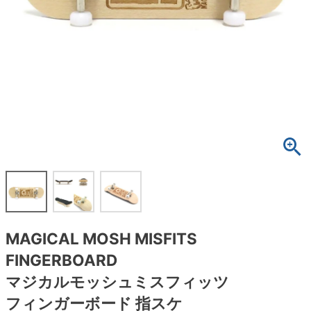
ボーンズ STF（エスティーエフ）
スケートパーク情報
特定商取引法に基づく表記
7.9inch
8.0inch
58mm
25cm
ボルト
ショーツ
パウエルペラルタ DF（ドラゴンフォーミュ
ラ）
8.0inch
8.1inch
59mm
25.5cm
パーツ・その他
長袖ボタンシャツ
ソフトウィール（クルーザー）
8.1inch
8.2inch
60mm
26cm
足回りセット（トラック・ウィールセット）
7分袖シャツ・ラグラン
8.2inch
8.3inch
62mm
26.5cm
ヘルメット・パッド
半袖シャツ
8.3inch
8.4inch
63mm
27cm
練習用アイテム（初心者におすすめ）
キャップ
8.4inch
8.5inch
64mm
27.5cm
スケートケース・バッグ
ソックス
MAGICAL MOSH MISFITS
8.5inch
8.6inch
65mm
28cm
メディア（雑誌・DVD・CD）
アンダーウエア
FINGERBOARD
8.6inch
8.7inch
70mm
28.5cm
マジカルモッシュミスフィッツ
サイズの測り方
フィンガーボード 指スケ
8.7inch
8.8inch
72mm
29cm