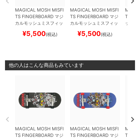
MAGICAL MOSH MISFI
MAGICAL MOSH MISFI
MAGIC
TS FINGERBOARD
マジ
TS FINGERBOARD
マジ
TS ST
カルモッシュミスフィッ
カルモッシュミスフィッ
ッシュ
ツ
フィンガーボード 指
ツ
フィンガーボード 指
ッカー
¥
5,500
¥
5,500
¥
(税込)
(税込)
スケ
キン肉マン x MxMx
スケ
キン肉マン x MxMx
スケー
M ROBINMASK FINGER
M ROBINMASK FINGER
BOARD
COMIC
スケー
BOARD
ANIME
スケート
トボード スケボー
ボード スケボー
他の人はこんな商品もみています
MAGICAL MOSH MISFI
MAGICAL MOSH MISFI
MAGIC
TS FINGERBOARD
マジ
TS FINGERBOARD
マジ
TS ST