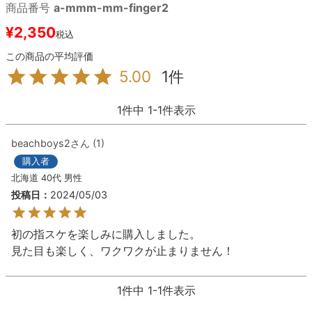
商品番号
a-mmm-mm-finger2
¥
2,350
8.8inch
8.9inch
75mm
29.5cm
税込
8.9inch
9.0inch以上
110mm
30cm
1
5.00
9.0inch以上
1
件中
1
-
1
件表示
シェイプデッキ
beachboys2
1
購入者
高性能デッキ
北海道
40代
男性
投稿日
2024/05/03
初の指スケを楽しみに購入しました。

見た目も楽しく、ワクワクが止まりません！
1
件中
1
-
1
件表示