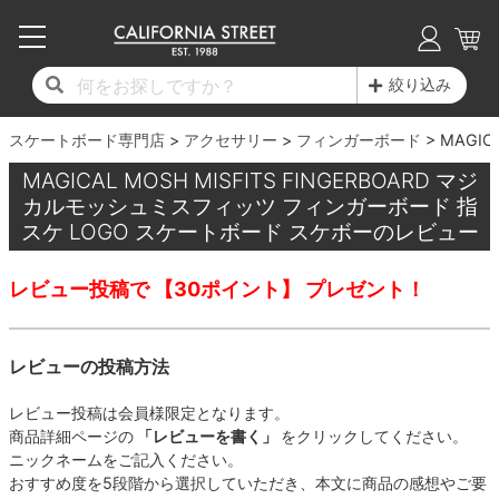
子供用デッキ
7.0inch以下
50mm
20cm
17時までのご注文は当日発送！
17時までのご注文は当日発送！
17時までのご注文は当日発送！
17時までのご注文は当日発送！
17時までのご注文は当日発送！
17時までのご注文は当日発送！
17時までのご注文は当日発送！
17時までのご注文は当日発送！
17時までのご注文は当日発送！
絞り込み
11,000円以上で送料無料！
11,000円以上で送料無料！
11,000円以上で送料無料！
11,000円以上で送料無料！
11,000円以上で送料無料！
11,000円以上で送料無料！
11,000円以上で送料無料！
11,000円以上で送料無料！
11,000円以上で送料無料！
スケートボード専門店
7.0inch以下
7.2inch
51mm
21cm
毎月1日はポイント5倍！10日と20日は3倍！
毎月1日はポイント5倍！10日と20日は3倍！
毎月1日はポイント5倍！10日と20日は3倍！
毎月1日はポイント5倍！10日と20日は3倍！
毎月1日はポイント5倍！10日と20日は3倍！
毎月1日はポイント5倍！10日と20日は3倍！
毎月1日はポイント5倍！10日と20日は3倍！
毎月1日はポイント5倍！10日と20日は3倍！
毎月1日はポイント5倍！10日と20日は3倍！
アクセサリー
フィンガーボード
MAGI
MAGICAL MOSH MISFITS FINGERBOARD マジ
デッキ新着一覧
トラック新着一覧
ウィール新着一覧
シューズ新着一覧
最新ブログ一覧
初心者の方へ
店舗情報
コンプリートセット（完成品）
Tシャツ
7.2inch
7.3inch
52mm
22cm
カルモッシュミスフィッツ フィンガーボード 指
スケ LOGO スケートボード スケボーのレビュー
デッキブランド一覧（全てのデッキ）
トラックブランド一覧（全てのトラック）
ウィールブランド一覧（全てのウィール）
シューズブランド一覧
カテゴリー
商品情報
ショップライダー紹介
7.3inch
7.5inch
53mm
22.5cm
デッキ
ロングスリーブTシャツ
レビュー投稿で 【30ポイント】 プレゼント！
サイズからデッキを選ぶ
適合デッキサイズから選ぶ
ウィールをサイズから選ぶ
シューズをサイズから選ぶ
徹底解析
スタッフ紹介
7.5inch
7.6inch
54mm
23cm
トラック
ジャケット
レビューの投稿方法
スピットファイヤー F4（フォーミュラフォ
サンダル
スタッフおすすめアイテム
カリフォルニアストリートの歴史
7.6inch
7.7inch
55mm
23.5cm
ウィール
パーカー
ー）
レビュー投稿は会員様限定となります。
インソール
ブランド紹介
求人情報
7.7inch
7.8inch
56mm
24cm
ベアリング
トレーナー・セーター
商品詳細ページの
「レビューを書く」
をクリックしてください。
ボーンズ XF（エックスフォーミュラ）
ニックネームをご記入ください。
シューレース・その他
INFO
プライバシーポリシー
7.8inch
7.9inch
57mm
24.5cm
おすすめ度を5段階から選択していただき、本文に商品の感想やご要
デッキテープ
パンツ