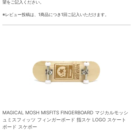
ボーンズ STF（エスティーエフ）
望をご記入ください。
スケートパーク情報
特定商取引法に基づく表記
7.9inch
8.0inch
58mm
25cm
ボルト
ショーツ
※レビュー投稿は、1商品につき1回ご記入いただけます。
パウエルペラルタ DF（ドラゴンフォーミュ
ラ）
8.0inch
8.1inch
59mm
25.5cm
パーツ・その他
長袖ボタンシャツ
ソフトウィール（クルーザー）
8.1inch
8.2inch
60mm
26cm
足回りセット（トラック・ウィールセット）
7分袖シャツ・ラグラン
8.2inch
8.3inch
62mm
26.5cm
ヘルメット・パッド
半袖シャツ
8.3inch
8.4inch
63mm
27cm
練習用アイテム（初心者におすすめ）
キャップ
8.4inch
8.5inch
64mm
27.5cm
スケートケース・バッグ
ソックス
8.5inch
8.6inch
65mm
28cm
メディア（雑誌・DVD・CD）
アンダーウエア
MAGICAL MOSH MISFITS FINGERBOARD
マジカルモッシ
8.6inch
8.7inch
70mm
28.5cm
ュミスフィッツ
フィンガーボード 指スケ
LOGO
スケート
サイズの測り方
ボード スケボー
8.7inch
8.8inch
72mm
29cm