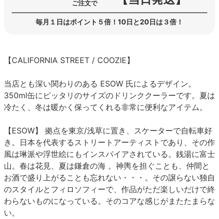
ご注文で
毎月１日はポイント５倍！10日と20日は３倍！
【CALIFORNIA STREET / COOZIE】
当店とも深い関わりのある ESOW 氏によるデザイン。
350ml缶にピッタリのサイズのドリンククーラーです。夏は
冷たく、冬は暖かく保ってくれる非常に便利なアイテム。
【ESOW】 拠点を東京/浅草に置き、スケーターで自転車好
き。日本を代表するストリートアーティストであり、その作
風は琳派や浮世絵にもインスパイアされている。銭湯に富士
山。春は花見、夏は鎌倉の海 。神輿を担ぐことも、仲間と
お酒で盛り上がることも忘れない・・・。その譲らない独自
のスタイルとフィロソフィーで、作品がただ楽しいだけで終
わらないものになっている。そのコアな感じがまたたまらな
い。