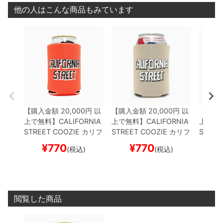
他の人はこんな商品もみています
【購入金額 20,000円 以
【購入金額 20,000円 以
【購入金
上で無料】
CALIFORNIA
上で無料】
CALIFORNIA
上で無
STREET COOZIE
カリフ
STREET COOZIE
カリフ
STREE
ォルニアストリート
ドリ
ォルニアストリート
ドリ
ォルニ
¥
770
¥
770
¥
(税込)
(税込)
ンククーラー
BLOCK by
ンククーラー
BLOCK by
ンクク
ESOW
ORANGE
スケー
ESOW
KHAKI
スケート
ESOW
トボード スケボー
ボード スケボー
ボード
閲覧した商品