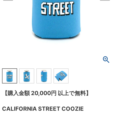
ボーンズ STF（エスティーエフ）
スケートパーク情報
特定商取引法に基づく表記
7.9inch
8.0inch
58mm
25cm
ボルト
ショーツ
パウエルペラルタ DF（ドラゴンフォーミュ
ラ）
8.0inch
8.1inch
59mm
25.5cm
パーツ・その他
長袖ボタンシャツ
ソフトウィール（クルーザー）
8.1inch
8.2inch
60mm
26cm
足回りセット（トラック・ウィールセット）
7分袖シャツ・ラグラン
8.2inch
8.3inch
62mm
26.5cm
ヘルメット・パッド
半袖シャツ
8.3inch
8.4inch
63mm
27cm
練習用アイテム（初心者におすすめ）
キャップ
8.4inch
8.5inch
64mm
27.5cm
スケートケース・バッグ
ソックス
8.5inch
8.6inch
65mm
28cm
メディア（雑誌・DVD・CD）
アンダーウエア
【購入金額 20,000円 以上で無料】
8.6inch
8.7inch
70mm
28.5cm
サイズの測り方
CALIFORNIA STREET COOZIE
8.7inch
8.8inch
72mm
29cm