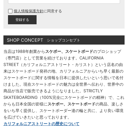
必
個人情報保護方針
に同意する
須
)
SHOP CONCEPT
ショップコンセプト
当店は1988年創業から
スケボー、スケートボード
のプロショップ
（専門店）として営業を続けております。CALIFORNIA
STREET（カリフォルニアストリート・カリスト）という店名の由
来はスケートボード発祥の地、カリフォルニアからいち早く最新の
スケートボードに関する情報を日本に提供したいという思いで名付
けました。現在スケートボードの魅力は全世界へ伝わり、世界中の
商品が当店で販売できるようになりました。STRICTLY
SKATEBOARDING（100%完全にスケートボードの精神）で、これ
からも日本全国の皆様に
スケボー、スケートボード
の商品、楽しさ
をいち早く提供し、スケートボーダー達の輪と共に、より良い環境
を広げていきたいと思っております。
カリフォルニアストリートの歴史について