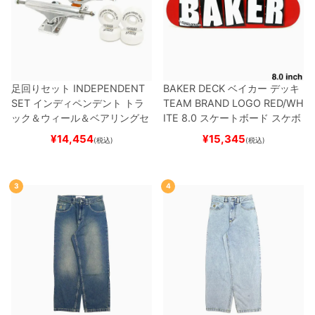
足回りセット
INDEPENDENT
BAKER DECK
ベイカー
デッキ
SET
インディペンデント
トラ
TEAM
BRAND LOGO RED/WH
ック＆ウィール＆ベアリングセ
ITE 8.0
スケートボード スケボ
ット
（トリック用）
スケートボ
ー
¥
14,454
¥
15,345
(税込)
(税込)
ード スケボー
3
4