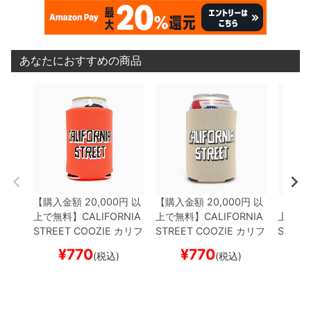
あなたにおすすめの商品
【購入金額 20,000円 以
【購入金額 20,000円 以
【購入金
上で無料】
CALIFORNIA
上で無料】
CALIFORNIA
上で無
STREET COOZIE
カリフ
STREET COOZIE
カリフ
STREE
ォルニアストリート
ドリ
ォルニアストリート
ドリ
ォルニ
¥
770
¥
770
¥
(税込)
(税込)
ンククーラー
BLOCK by
ンククーラー
BLOCK by
ンクク
ESOW
ORANGE
スケー
ESOW
KHAKI
スケート
ESOW
トボード スケボー
ボード スケボー
ボード