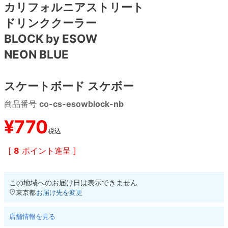
カリフォルニアストリート
ドリンククーラー
8.8inch
8.9inch
75mm
29.5cm
BLOCK by ESOW
8.9inch
9.0inch以上
110mm
30cm
NEON BLUE
9.0inch以上
スケートボード スケボー
シェイプデッキ
商品番号
co-cs-esowblock-nb
¥
770
高性能デッキ
税込
[
8
ポイント進呈 ]
この地域へのお届け日は表示できません
東京都
お届け先を変更
店舗情報を見る