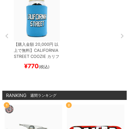
【購入金額 20,000円 以
上で無料】
CALIFORNIA
STREET COOZIE
カリフ
ォルニアストリート
ドリ
¥
770
(税込)
ンククーラー
BLOCK by
ESOW
NEON BLUE
ス
ケートボード スケボー
RANKING
週間ランキング
1
2