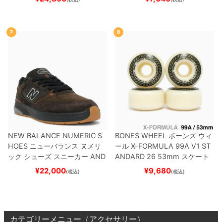
BNT
BLACK/NAVY
スケートボ
ード スケボー
ード スケボー
7
8
NEW BALANCE NUMERIC S
BONES WHEEL
ボーンズ
ウィ
HOES
ニューバランス ヌメリ
ール
X-FORMULA 99A V1 ST
ック
シューズ スニーカー
AND
ANDARD 26
53mm
スケート
REW REYNOLDS 933
NM933
ボード スケボー
¥
22,000
¥
9,680
(税込)
(税込)
BAR
BROWN/BLACK
スケート
ボード スケボー
カテゴリーメニュー（アクセサリー）