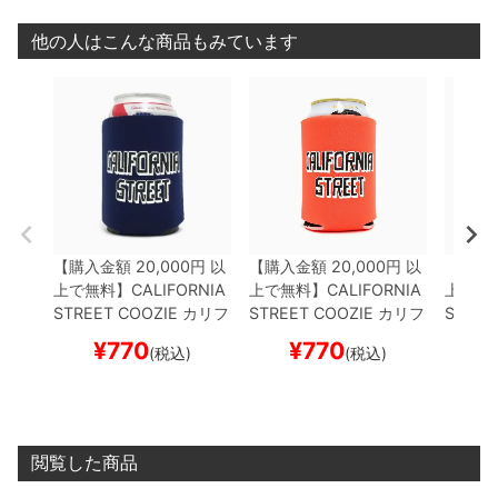
他の人はこんな商品もみています
【購入金額 20,000円 以
【購入金額 20,000円 以
【購入金
上で無料】
CALIFORNIA
上で無料】
CALIFORNIA
上で無
STREET COOZIE
カリフ
STREET COOZIE
カリフ
STREE
ォルニアストリート
ドリ
ォルニアストリート
ドリ
ォルニ
¥
770
¥
770
¥
(税込)
(税込)
ンククーラー
BLOCK by
ンククーラー
BLOCK by
ンクク
ESOW
NAVY
スケート
ESOW
ORANGE
スケー
ESOW
ボード スケボー
トボード スケボー
ボード
閲覧した商品