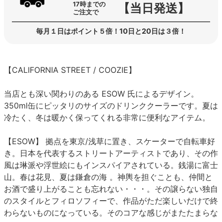
17時までの
【当日発送】
ご注文で
毎月１日はポイント５倍！10日と20日は３倍！
【CALIFORNIA STREET / COOZIE】
当店とも深い関わりのある ESOW 氏によるデザイン。
350ml缶にピッタリのサイズのドリンククーラーです。夏は
冷たく、冬は暖かく保ってくれる非常に便利なアイテム。
【ESOW】 拠点を東京/浅草に置き、スケーターで自転車好
き。日本を代表するストリートアーティストであり、その作
風は琳派や浮世絵にもインスパイアされている。銭湯に富士
山。春は花見、夏は鎌倉の海 。神輿を担ぐことも、仲間と
お酒で盛り上がることも忘れない・・・。その譲らない独自
のスタイルとフィロソフィーで、作品がただ楽しいだけで終
わらないものになっている。そのコアな感じがまたたまらな