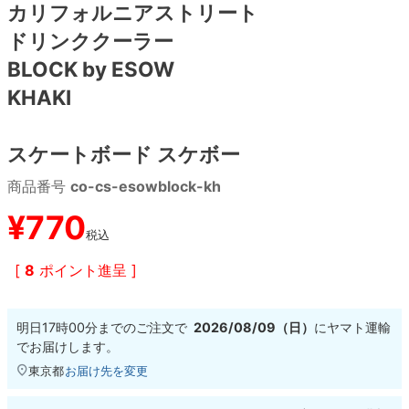
カリフォルニアストリート
ドリンククーラー
8.8inch
8.9inch
75mm
29.5cm
BLOCK by ESOW
8.9inch
9.0inch以上
110mm
30cm
KHAKI
9.0inch以上
スケートボード スケボー
シェイプデッキ
商品番号
co-cs-esowblock-kh
¥
770
高性能デッキ
税込
[
8
ポイント進呈 ]
明日
17時00分
までのご注文で
2026/08/09（日）
に
ヤマト運輸
でお届けします。
東京都
お届け先を変更