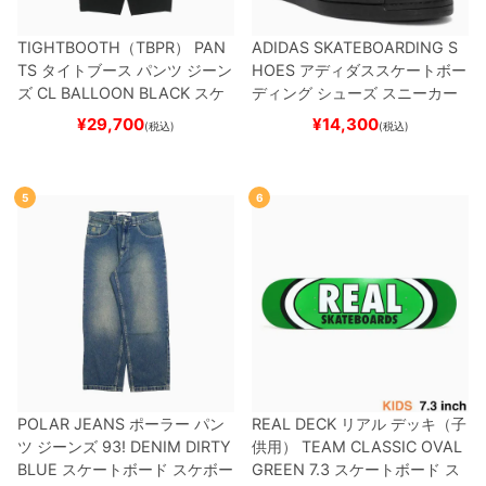
TIGHTBOOTH（TBPR） PAN
ADIDAS SKATEBOARDING S
TS
タイトブース
パンツ ジーン
HOES
アディダススケートボー
ズ
CL BALLOON
BLACK
スケ
ディング
シューズ スニーカー
ートボード スケボー
スーパースター
SUPERSTAR A
¥
29,700
¥
14,300
(税込)
(税込)
DV
BLACK/WHITE/WHITE
G
W6931
スケートボード スケボ
ー
5
6
POLAR JEANS
ポーラー
パン
REAL DECK
リアル
デッキ（子
ツ ジーンズ
93! DENIM
DIRTY
供用）
TEAM
CLASSIC OVAL
BLUE
スケートボード スケボー
GREEN 7.3
スケートボード ス