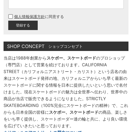
(
必
個人情報保護方針
に同意する
須
)
SHOP CONCEPT
ショップコンセプト
当店は1988年創業から
スケボー、スケートボード
のプロショップ
（専門店）として営業を続けております。CALIFORNIA
STREET（カリフォルニアストリート・カリスト）という店名の由
来はスケートボード発祥の地、カリフォルニアからいち早く最新の
スケートボードに関する情報を日本に提供したいという思いで名付
けました。現在スケートボードの魅力は全世界へ伝わり、世界中の
商品が当店で販売できるようになりました。STRICTLY
SKATEBOARDING（100%完全にスケートボードの精神）で、これ
からも日本全国の皆様に
スケボー、スケートボード
の商品、楽しさ
をいち早く提供し、スケートボーダー達の輪と共に、より良い環境
を広げていきたいと思っております。