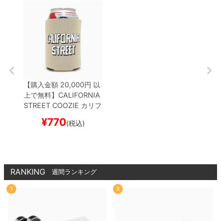
【購入金額 20,000円 以
上で無料】
CALIFORNIA
STREET COOZIE
カリフ
ォルニアストリート
ドリ
¥
770
(税込)
ンククーラー
BLOCK by
ESOW
KHAKI
スケート
ボード スケボー
RANKING
週間ランキング
1
2