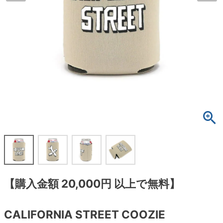
ボーンズ STF（エスティーエフ）
スケートパーク情報
特定商取引法に基づく表記
7.9inch
8.0inch
58mm
25cm
ボルト
ショーツ
パウエルペラルタ DF（ドラゴンフォーミュ
ラ）
8.0inch
8.1inch
59mm
25.5cm
パーツ・その他
長袖ボタンシャツ
ソフトウィール（クルーザー）
8.1inch
8.2inch
60mm
26cm
足回りセット（トラック・ウィールセット）
7分袖シャツ・ラグラン
8.2inch
8.3inch
62mm
26.5cm
ヘルメット・パッド
半袖シャツ
8.3inch
8.4inch
63mm
27cm
練習用アイテム（初心者におすすめ）
キャップ
8.4inch
8.5inch
64mm
27.5cm
スケートケース・バッグ
ソックス
8.5inch
8.6inch
65mm
28cm
メディア（雑誌・DVD・CD）
アンダーウエア
【購入金額 20,000円 以上で無料】
8.6inch
8.7inch
70mm
28.5cm
サイズの測り方
CALIFORNIA STREET COOZIE
8.7inch
8.8inch
72mm
29cm