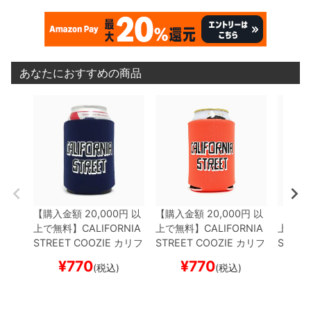
あなたにおすすめの商品
【購入金額 20,000円 以
【購入金額 20,000円 以
【購入金
上で無料】
CALIFORNIA
上で無料】
CALIFORNIA
上で無
STREET COOZIE
カリフ
STREET COOZIE
カリフ
STREE
ォルニアストリート
ドリ
ォルニアストリート
ドリ
ォルニ
¥
770
¥
770
¥
(税込)
(税込)
ンククーラー
BLOCK by
ンククーラー
BLOCK by
ンクク
ESOW
NAVY
スケート
ESOW
ORANGE
スケー
ESOW
ボード スケボー
トボード スケボー
ボード