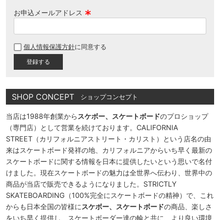
お申込メールアドレス
(
必
個人情報保護方針
に同意する
須
)
SHOP CONCEPT
ショップコンセプト
当店は1988年創業から
スケボー、スケートボード
のプロショップ
（専門店）として営業を続けております。CALIFORNIA
STREET（カリフォルニアストリート・カリスト）という店名の由
来はスケートボード発祥の地、カリフォルニアからいち早く最新の
スケートボードに関する情報を日本に提供したいという思いで名付
けました。現在スケートボードの魅力は全世界へ伝わり、世界中の
商品が当店で販売できるようになりました。STRICTLY
SKATEBOARDING（100%完全にスケートボードの精神）で、これ
からも日本全国の皆様に
スケボー、スケートボード
の商品、楽しさ
をいち早く提供し、スケートボーダー達の輪と共に、より良い環境