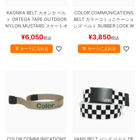
KAONKA BELT
カオンカ
ベル
COLOR COMMUNICATIONS
8.8inch
8.9inch
75mm
29.5cm
ト
ORTEGA TAPE OUTDOOR
BELT
カラーコミュニケーショ
NYLON
MUSTARD
スケートボ
ンズ
ベルト
RUBBER LOCK W
8.9inch
9.0inch以上
110mm
30cm
ード スケボー
AWA
BLACK
スケートボード
¥
6,050
¥
3,850
税込
税込
スケボー
9.0inch以上
カートに入れる
カートに入れる
シェイプデッキ
高性能デッキ
COLOR COMMUNICATIONS
VANS BELT
バンズ
ベルト
DE