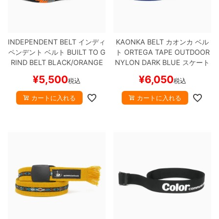
ボーンズ STF（エスティーエフ）
スケートパーク情報
特定商取引法に基づく表記
7.9inch
8.0inch
58mm
25cm
ボルト
ショーツ
パウエルペラルタ DF（ドラゴンフォーミュ
ラ）
INDEPENDENT BELT
インディ
KAONKA BELT
カオンカ
ベル
8.0inch
8.1inch
59mm
25.5cm
パーツ・その他
長袖ボタンシャツ
ペンデント
ベルト
BUILT TO G
ト
ORTEGA TAPE OUTDOOR
RIND BELT
BLACK/ORANGE
NYLON
DARK BLUE
スケート
ソフトウィール（クルーザー）
8.1inch
8.2inch
60mm
26cm
足回りセット（トラック・ウィールセット）
7分袖シャツ・ラグラン
スケートボード スケボー
ボード スケボー
¥
5,500
¥
6,050
税込
税込
8.2inch
8.3inch
62mm
26.5cm
ヘルメット・パッド
半袖シャツ
カートに入れる
カートに入れる
8.3inch
8.4inch
63mm
27cm
練習用アイテム（初心者におすすめ）
キャップ
8.4inch
8.5inch
64mm
27.5cm
スケートケース・バッグ
ソックス
8.5inch
8.6inch
65mm
28cm
メディア（雑誌・DVD・CD）
アンダーウエア
8.6inch
8.7inch
70mm
28.5cm
サイズの測り方
8.7inch
8.8inch
72mm
29cm