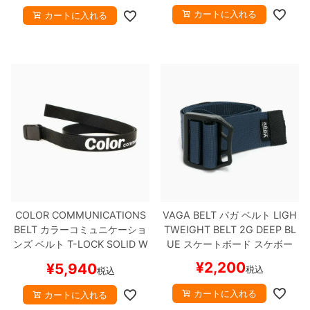
カートに入れる
カートに入れる
COLOR COMMUNICATIONS
VAGA BELT
バガ
ベルト
LIGH
BELT
カラーコミュニケーショ
TWEIGHT BELT 2G
DEEP BL
ンズ
ベルト
T-LOCK SOLID W
UE
スケートボード スケボー
AWA
BLACK
スケートボード
¥
2,200
¥
5,940
税込
税込
スケボー
カートに入れる
カートに入れる