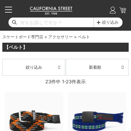
子供用デッキ
7.0inch以下
50mm
20cm
17時までのご注文は当日発送！
17時までのご注文は当日発送！
17時までのご注文は当日発送！
17時までのご注文は当日発送！
17時までのご注文は当日発送！
17時までのご注文は当日発送！
17時までのご注文は当日発送！
17時までのご注文は当日発送！
17時までのご注文は当日発送！
絞り込み
11,000円以上で送料無料！
11,000円以上で送料無料！
11,000円以上で送料無料！
11,000円以上で送料無料！
11,000円以上で送料無料！
11,000円以上で送料無料！
11,000円以上で送料無料！
11,000円以上で送料無料！
11,000円以上で送料無料！
スケートボード専門店
7.0inch以下
7.2inch
51mm
21cm
毎月1日はポイント5倍！10日と20日は3倍！
毎月1日はポイント5倍！10日と20日は3倍！
毎月1日はポイント5倍！10日と20日は3倍！
毎月1日はポイント5倍！10日と20日は3倍！
毎月1日はポイント5倍！10日と20日は3倍！
毎月1日はポイント5倍！10日と20日は3倍！
毎月1日はポイント5倍！10日と20日は3倍！
毎月1日はポイント5倍！10日と20日は3倍！
毎月1日はポイント5倍！10日と20日は3倍！
アクセサリー
ベルト
【ベルト】
デッキ新着一覧
トラック新着一覧
ウィール新着一覧
シューズ新着一覧
最新ブログ一覧
初心者の方へ
店舗情報
コンプリートセット（完成品）
Tシャツ
7.2inch
7.3inch
52mm
22cm
デッキブランド一覧（全てのデッキ）
トラックブランド一覧（全てのトラック）
ウィールブランド一覧（全てのウィール）
シューズブランド一覧
カテゴリー
商品情報
ショップライダー紹介
7.3inch
7.5inch
53mm
22.5cm
デッキ
ロングスリーブTシャツ
新着順
絞り込み
サイズからデッキを選ぶ
適合デッキサイズから選ぶ
ウィールをサイズから選ぶ
シューズをサイズから選ぶ
徹底解析
スタッフ紹介
23
件中
1
-
23
件表示
7.5inch
7.6inch
54mm
23cm
トラック
ジャケット
スピットファイヤー F4（フォーミュラフォ
サンダル
スタッフおすすめアイテム
カリフォルニアストリートの歴史
7.6inch
7.7inch
55mm
23.5cm
ウィール
パーカー
ー）
インソール
ブランド紹介
求人情報
7.7inch
7.8inch
56mm
24cm
ベアリング
トレーナー・セーター
ボーンズ XF（エックスフォーミュラ）
シューレース・その他
INFO
プライバシーポリシー
7.8inch
7.9inch
57mm
24.5cm
デッキテープ
パンツ