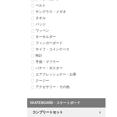
ボーンズ STF（エスティーエフ）
シューレース・その他
INFO
プライバシーポリシー
デッキテープ
パンツ
ベルト
7.9inch
8.0inch
58mm
25cm
サングラス・メガネ
パウエルペラルタ DF（ドラゴンフォーミュラ）
スケートパーク情報
特定商取引法に基づく表記
ボルト
ショーツ
タオル
8.0inch
8.1inch
59mm
25.5cm
バッジ
ソフトウィール（クルーザー）
パーツ・その他
長袖ボタンシャツ
ワッペン
8.1inch
8.2inch
60mm
26cm
キーホルダー
足回りセット（トラック・ウィールセット）
7分袖シャツ・ラグラン
フィンガーボード
8.2inch
8.3inch
62mm
26.5cm
サイフ・コインケース
ヘルメット・パッド
半袖シャツ
時計
手袋・マフラー
8.3inch
8.4inch
63mm
27cm
バナー・ポスター
練習用アイテム（初心者におすすめ）
キャップ
エアフレッシュナー・お香
8.4inch
8.5inch
64mm
27.5cm
クージー
スケートケース・バッグ
ソックス
アクセサリー・その他
8.5inch
8.6inch
65mm
28cm
メディア（雑誌・DVD・CD）
アンダーウエア
8.6inch
8.7inch
70mm
28.5cm
SKATEBOARD・スケートボード
サイズの測り方
コンプリートセット
8.7inch
8.8inch
72mm
29cm