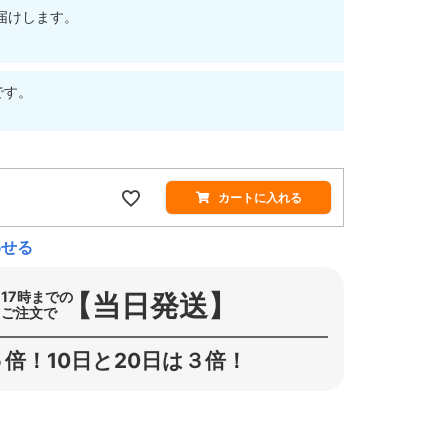
届けします。
です。
カートに入れる
わせる
【当日発送】
17時までの
ご注文で
倍！10日と20日は３倍！