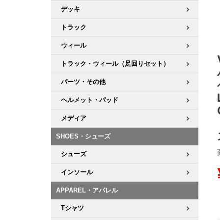
デッキ
8.8inch
8.9inch
75mm
29.5cm
トラック
ウィール
8.9inch
9.0inch以上
110mm
30cm
トラック・ウィール（足回りセット）
9.0inch以上
パーツ・その他
シェイプデッキ
ヘルメット・パッド
メディア
高性能デッキ
SHOES・シューズ
シューズ
インソール
APPAREL・アパレル
Tシャツ