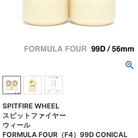
ボーンズ STF（エスティーエフ）
スケートパーク情報
特定商取引法に基づく表記
7.9inch
8.0inch
58mm
25cm
ボルト
ショーツ
パウエルペラルタ DF（ドラゴンフォーミュ
ラ）
8.0inch
8.1inch
59mm
25.5cm
パーツ・その他
長袖ボタンシャツ
ソフトウィール（クルーザー）
8.1inch
8.2inch
60mm
26cm
足回りセット（トラック・ウィールセット）
7分袖シャツ・ラグラン
8.2inch
8.3inch
62mm
26.5cm
ヘルメット・パッド
半袖シャツ
8.3inch
8.4inch
63mm
27cm
練習用アイテム（初心者におすすめ）
キャップ
8.4inch
8.5inch
64mm
27.5cm
スケートケース・バッグ
ソックス
SPITFIRE WHEEL
8.5inch
8.6inch
65mm
28cm
メディア（雑誌・DVD・CD）
アンダーウエア
スピットファイヤー
8.6inch
8.7inch
70mm
28.5cm
ウィール
サイズの測り方
FORMULA FOUR（F4）99D CONICAL
8.7inch
8.8inch
72mm
29cm