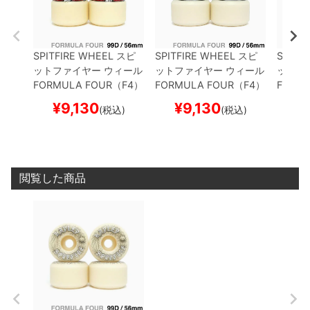
SPITFIRE WHEEL
スピ
SPITFIRE WHEEL
スピ
SPITF
ットファイヤー
ウィール
ットファイヤー
ウィール
ットフ
FORMULA FOUR（F4）
FORMULA FOUR（F4）
FORM
99D RADIAL FULL
DEM
99D CONICAL FULL
56
99D C
¥
9,130
¥
9,130
¥
(税込)
(税込)
ON GATE
56mm
mm
mm
閲覧した商品