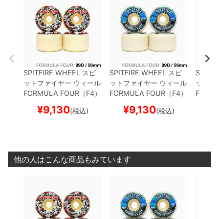
SPITFIRE WHEEL
スピ
SPITFIRE WHEEL
スピ
SPITF
ットファイヤー
ウィール
ットファイヤー
ウィール
ットフ
FORMULA FOUR（F4）
FORMULA FOUR（F4）
FORM
99D RADIAL FULL
DEM
99D CONICAL FULL
56
99D C
¥
9,130
¥
9,130
¥
(税込)
(税込)
ON GATE
56mm
mm
mm
他の人はこんな商品もみています