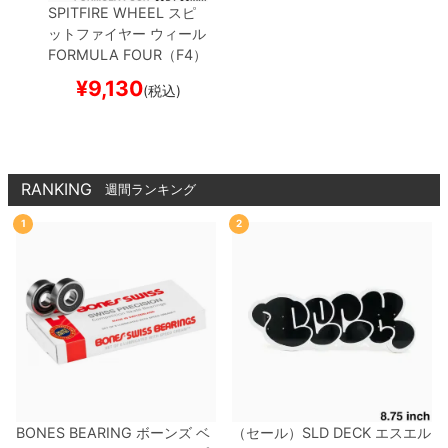
SPITFIRE WHEEL
スピ
ットファイヤー
ウィール
FORMULA FOUR（F4）
99D CONICAL FULL
HA
¥
9,130
(税込)
YLEY WILSON WEBBE
D
56mm
RANKING
週間ランキング
1
2
BONES BEARING
ボーンズ
ベ
（セール）
SLD DECK
エスエル