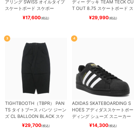
アリング
SWISS
オイルタイプ
ディー
デッキ
TEAM
TECK CU
スケートボード スケボー
T OUT 8.75
スケートボード ス
ケボー
¥
17,600
¥
29,990
(税込)
(税込)
3
4
TIGHTBOOTH（TBPR） PAN
ADIDAS SKATEBOARDING S
TS
タイトブース
パンツ ジーン
HOES
アディダススケートボー
ズ
CL BALLOON
BLACK
スケ
ディング
シューズ スニーカー
ートボード スケボー
スーパースター
SUPERSTAR A
¥
29,700
¥
14,300
(税込)
(税込)
DV
BLACK/WHITE/WHITE
G
W6931
スケートボード スケボ