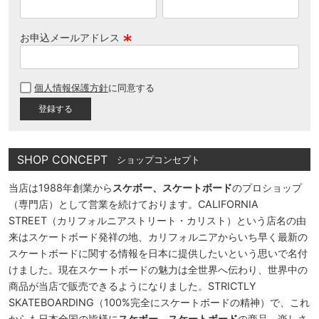
お申込メールアドレス
(
必
個人情報保護方針
に同意する
須
)
SHOP CONCEPT
ショップコンセプト
当店は1988年創業から
スケボー、スケートボード
のプロショップ
（専門店）として営業を続けております。CALIFORNIA
STREET（カリフォルニアストリート・カリスト）という店名の由
来はスケートボード発祥の地、カリフォルニアからいち早く最新の
スケートボードに関する情報を日本に提供したいという思いで名付
けました。現在スケートボードの魅力は全世界へ伝わり、世界中の
商品が当店で販売できるようになりました。STRICTLY
SKATEBOARDING（100%完全にスケートボードの精神）で、これ
からも日本全国の皆様に
スケボー、スケートボード
の商品、楽しさ