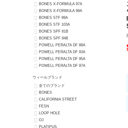
BONES X-FORMULA 97A
BONES X-FORMULA 99A
8.8inch
8.9inch
75mm
29.5cm
BONES STF 99A
BONES STF 103A
8.9inch
9.0inch以上
110mm
30cm
BONES SPF 81B
BONES SPF 84B
9.0inch以上
POWELL PERALTA DF 88A
POWELL PERALTA DF 93A
シェイプデッキ
POWELL PERALTA DF 95A
POWELL PERALTA DF 97A
高性能デッキ
ウィールブランド
全てのブランド
BONES
CALIFORNIA STREET
FESN
LOOP HOLE
OJ
PLATIPUS