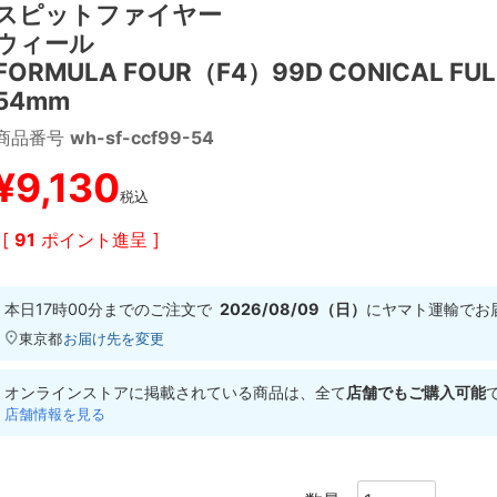
スピットファイヤー
ウィール
FORMULA FOUR（F4）99D CONICAL FUL
54mm
商品番号
wh-sf-ccf99-54
¥
9,130
税込
[
91
ポイント進呈 ]
本日
17時00分
までのご注文で
2026/08/09（日）
に
ヤマト運輸
でお
東京都
お届け先を変更
オンラインストアに掲載されている商品は、全て
店舗でもご購入可能
店舗情報を見る