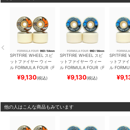
SPITFIRE WHEEL
スピ
SPITFIRE WHEEL
スピ
SPITFIRE
ットファイヤー
ウィー
ットファイヤー
ウィー
ットファイ
ル
FORMULA FOUR（F
ル
FORMULA FOUR（F
ル
FORMU
4）99D RADIAL FULL
4）99D CONICAL FUL
4）99D CO
¥
9,130
¥
9,130
¥
9,1
(税込)
(税込)
54mm
L
56mm
L
52mm
他の人はこんな商品もみています