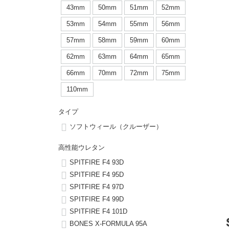
ボーンズ STF（エスティーエフ）
シューレース・その他
INFO
プライバシーポリシー
デッキテープ
パンツ
43mm
50mm
51mm
52mm
7.9inch
8.0inch
58mm
25cm
53mm
54mm
55mm
56mm
パウエルペラルタ DF（ドラゴンフォーミュラ）
スケートパーク情報
特定商取引法に基づく表記
ボルト
ショーツ
57mm
58mm
59mm
60mm
8.0inch
8.1inch
59mm
25.5cm
ソフトウィール（クルーザー）
パーツ・その他
長袖ボタンシャツ
62mm
63mm
64mm
65mm
8.1inch
8.2inch
60mm
26cm
66mm
70mm
72mm
75mm
足回りセット（トラック・ウィールセット）
7分袖シャツ・ラグラン
110mm
8.2inch
8.3inch
62mm
26.5cm
ヘルメット・パッド
半袖シャツ
タイプ
8.3inch
8.4inch
63mm
27cm
ソフトウィール（クルーザー）
練習用アイテム（初心者におすすめ）
キャップ
8.4inch
8.5inch
64mm
27.5cm
高性能ウレタン
スケートケース・バッグ
ソックス
SPITFIRE F4 93D
8.5inch
8.6inch
65mm
28cm
SPITFIRE F4 95D
SPITFIRE F4 97D
メディア（雑誌・DVD・CD）
アンダーウエア
SPITFIRE F4 99D
8.6inch
8.7inch
70mm
28.5cm
SPITFIRE F4 101D
サイズの測り方
BONES X-FORMULA 95A
8.7inch
8.8inch
72mm
29cm