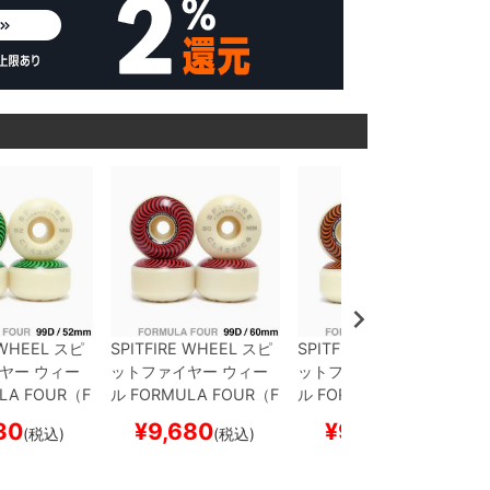
 WHEEL
スピ
SPITFIRE WHEEL
スピ
SPITFIRE WHEEL
スピ
ヤー
ウィー
ットファイヤー
ウィー
ットファイヤー
ウィー
LA FOUR（F
ル
FORMULA FOUR（F
ル
FORMULA FOUR（F
LASSIC
52m
4）99D CLASSIC
60m
4）97D CLASSIC
53m
30
¥
9,680
¥
9,130
(税込)
(税込)
(税込)
m
m