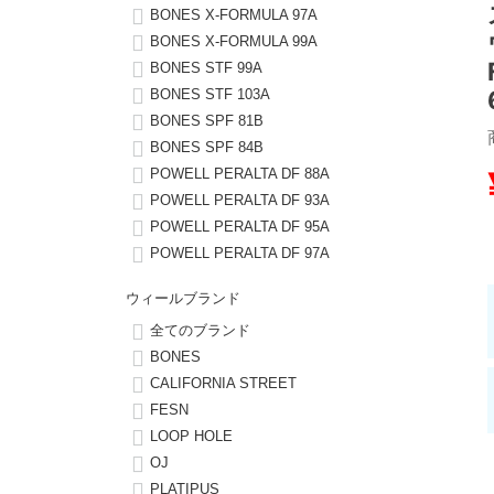
BONES X-FORMULA 97A
BONES X-FORMULA 99A
8.8inch
8.9inch
75mm
29.5cm
BONES STF 99A
BONES STF 103A
8.9inch
9.0inch以上
110mm
30cm
BONES SPF 81B
BONES SPF 84B
9.0inch以上
POWELL PERALTA DF 88A
POWELL PERALTA DF 93A
シェイプデッキ
POWELL PERALTA DF 95A
POWELL PERALTA DF 97A
高性能デッキ
ウィールブランド
全てのブランド
BONES
CALIFORNIA STREET
FESN
LOOP HOLE
OJ
PLATIPUS