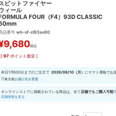
スピットファイヤー
ウィール
FORMULA FOUR（F4）93D CLASSIC
60mm
商品番号
wh-sf-cl93ss60
¥
9,680
税込
[
97
ポイント進呈 ]
本日
17時00分
までのご注文で
2026/08/10（月）
に
ヤマト運輸
でお
東京都
お届け先を変更
オンラインストアに掲載されている商品は、全て
店舗でもご購入可能
店舗情報を見る