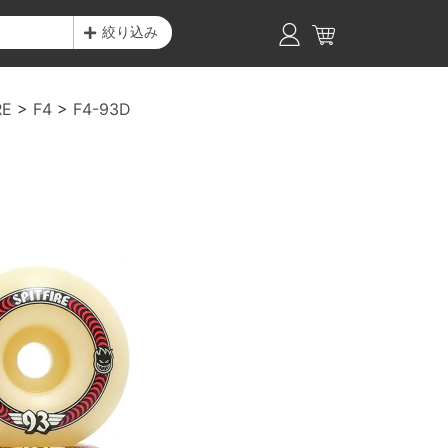
絞り込み
RE
F4
F4-93D