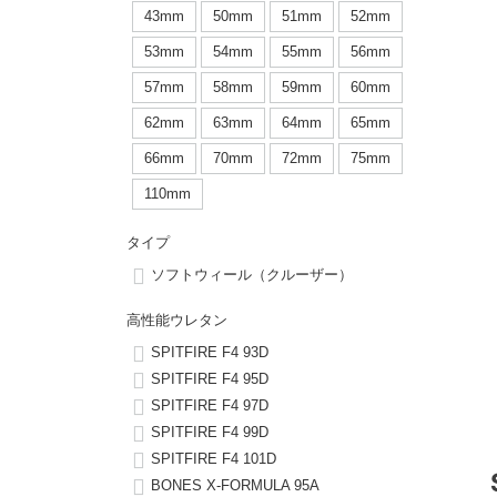
ボーンズ STF（エスティーエフ）
シューレース・その他
INFO
プライバシーポリシー
デッキテープ
パンツ
43mm
50mm
51mm
52mm
7.9inch
8.0inch
58mm
25cm
53mm
54mm
55mm
56mm
パウエルペラルタ DF（ドラゴンフォーミュラ）
スケートパーク情報
特定商取引法に基づく表記
ボルト
ショーツ
57mm
58mm
59mm
60mm
8.0inch
8.1inch
59mm
25.5cm
ソフトウィール（クルーザー）
パーツ・その他
長袖ボタンシャツ
62mm
63mm
64mm
65mm
8.1inch
8.2inch
60mm
26cm
66mm
70mm
72mm
75mm
足回りセット（トラック・ウィールセット）
7分袖シャツ・ラグラン
110mm
8.2inch
8.3inch
62mm
26.5cm
ヘルメット・パッド
半袖シャツ
タイプ
8.3inch
8.4inch
63mm
27cm
ソフトウィール（クルーザー）
練習用アイテム（初心者におすすめ）
キャップ
8.4inch
8.5inch
64mm
27.5cm
高性能ウレタン
スケートケース・バッグ
ソックス
SPITFIRE F4 93D
8.5inch
8.6inch
65mm
28cm
SPITFIRE F4 95D
SPITFIRE F4 97D
メディア（雑誌・DVD・CD）
アンダーウエア
SPITFIRE F4 99D
8.6inch
8.7inch
70mm
28.5cm
SPITFIRE F4 101D
サイズの測り方
BONES X-FORMULA 95A
8.7inch
8.8inch
72mm
29cm