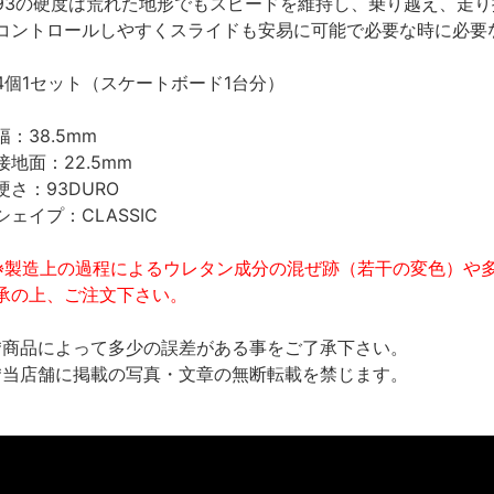
93の硬度は荒れた地形でもスピードを維持し、乗り越え、走
コントロールしやすくスライドも安易に可能で必要な時に必要
4個1セット（スケートボード1台分）
幅：38.5mm
接地面：22.5mm
硬さ：93DURO
シェイプ：CLASSIC
※製造上の過程によるウレタン成分の混ぜ跡（若干の変色）や
承の上、ご注文下さい。
*商品によって多少の誤差がある事をご了承下さい。
*当店舗に掲載の写真・文章の無断転載を禁じます。