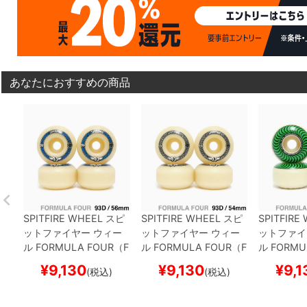
あなたにおすすめの商品
SPITFIRE WHEEL
スピ
SPITFIRE WHEEL
スピ
SPITFIRE
ットファイヤー
ウィー
ットファイヤー
ウィー
ットファイ
ル
FORMULA FOUR（F
ル
FORMULA FOUR（F
ル
FORMU
4）93D CLASSIC
56m
4）93D CLASSIC
54m
4）99D C
¥
9,130
¥
9,130
¥
9,1
(税込)
(税込)
m
m
m