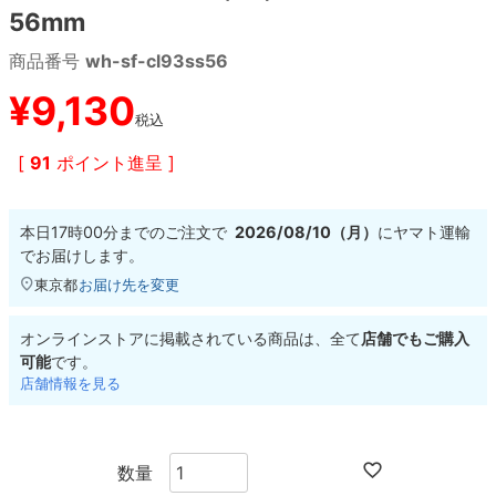
56mm
8.8inch
8.9inch
75mm
29.5cm
商品番号
wh-sf-cl93ss56
¥
9,130
8.9inch
9.0inch以上
110mm
30cm
税込
[
91
ポイント進呈 ]
9.0inch以上
シェイプデッキ
本日
17時00分
までのご注文で
2026/08/10（月）
に
ヤマト運輸
でお届けします。
高性能デッキ
東京都
お届け先を変更
オンラインストアに掲載されている商品は、全て
店舗でもご購入
可能
です。
店舗情報を見る