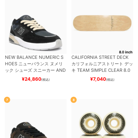
NEW BALANCE NUMERIC S
CALIFORNIA STREET DECK
HOES
ニューバランス ヌメリ
カリフォルニアストリート
デッ
ック
シューズ スニーカー
AND
キ
TEAM
SIMPLE CLEAR 8.0
REW REYNOLDS 933
UN933
ブランク（DSM）
スケートボ
¥
24,860
¥
7,040
(税込)
(税込)
BNT
BLACK/NAVY
スケートボ
ード スケボー
ード スケボー
7
8