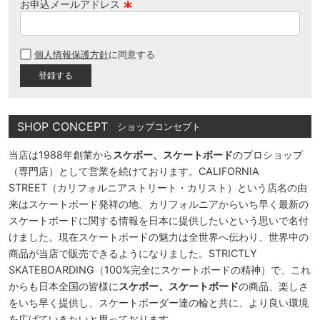
お申込メールアドレス
(
必
個人情報保護方針
に同意する
須
)
SHOP CONCEPT
ショップコンセプト
当店は1988年創業から
スケボー、スケートボード
のプロショップ
（専門店）として営業を続けております。CALIFORNIA
STREET（カリフォルニアストリート・カリスト）という店名の由
来はスケートボード発祥の地、カリフォルニアからいち早く最新の
スケートボードに関する情報を日本に提供したいという思いで名付
けました。現在スケートボードの魅力は全世界へ伝わり、世界中の
商品が当店で販売できるようになりました。STRICTLY
SKATEBOARDING（100%完全にスケートボードの精神）で、これ
からも日本全国の皆様に
スケボー、スケートボード
の商品、楽しさ
をいち早く提供し、スケートボーダー達の輪と共に、より良い環境
を広げていきたいと思っております。