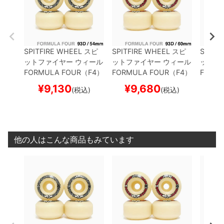
SPITFIRE WHEEL
スピ
SPITFIRE WHEEL
スピ
SPITF
ットファイヤー
ウィール
ットファイヤー
ウィール
ットフ
FORMULA FOUR（F4）
FORMULA FOUR（F4）
FORM
93D CLASSIC
54mm
93D CLASSIC
60mm
99D C
¥
9,130
¥
9,680
¥
(税込)
(税込)
他の人はこんな商品もみています