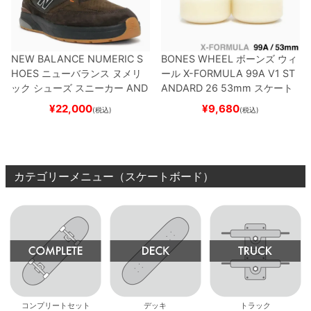
NEW BALANCE NUMERIC S
BONES WHEEL
ボーンズ
ウィ
HOES
ニューバランス ヌメリ
ール
X-FORMULA 99A V1 ST
ック
シューズ スニーカー
AND
ANDARD 26
53mm
スケート
REW REYNOLDS 933
NM933
ボード スケボー
¥
22,000
¥
9,680
(税込)
(税込)
BAR
BROWN/BLACK
スケート
ボード スケボー
カテゴリーメニュー（スケートボード）
コンプリートセット
デッキ
トラック