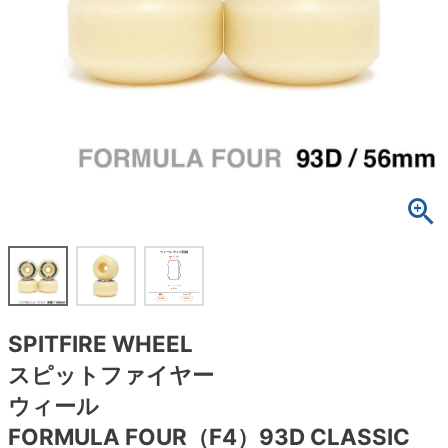
ボーンズ STF（エスティーエフ）
スケートパーク情報
特定商取引法に基づく表記
7.9inch
8.0inch
58mm
25cm
ボルト
ショーツ
パウエルペラルタ DF（ドラゴンフォーミュ
ラ）
8.0inch
8.1inch
59mm
25.5cm
パーツ・その他
長袖ボタンシャツ
ソフトウィール（クルーザー）
8.1inch
8.2inch
60mm
26cm
足回りセット（トラック・ウィールセット）
7分袖シャツ・ラグラン
8.2inch
8.3inch
62mm
26.5cm
ヘルメット・パッド
半袖シャツ
8.3inch
8.4inch
63mm
27cm
練習用アイテム（初心者におすすめ）
キャップ
8.4inch
8.5inch
64mm
27.5cm
スケートケース・バッグ
ソックス
SPITFIRE WHEEL
8.5inch
8.6inch
65mm
28cm
メディア（雑誌・DVD・CD）
アンダーウエア
スピットファイヤー
8.6inch
8.7inch
70mm
28.5cm
ウィール
サイズの測り方
FORMULA FOUR（F4）93D CLASSIC
8.7inch
8.8inch
72mm
29cm