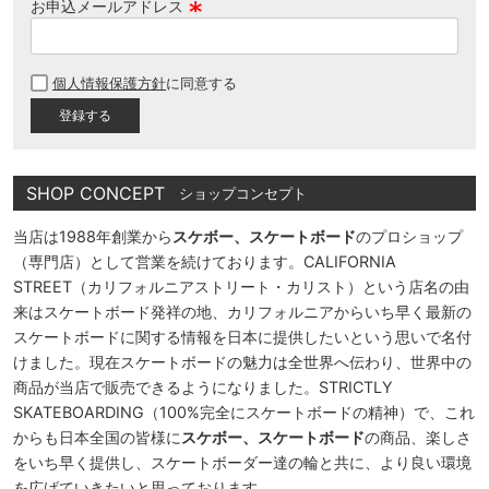
お申込メールアドレス
(
必
個人情報保護方針
に同意する
須
)
SHOP CONCEPT
ショップコンセプト
当店は1988年創業から
スケボー、スケートボード
のプロショップ
（専門店）として営業を続けております。CALIFORNIA
STREET（カリフォルニアストリート・カリスト）という店名の由
来はスケートボード発祥の地、カリフォルニアからいち早く最新の
スケートボードに関する情報を日本に提供したいという思いで名付
けました。現在スケートボードの魅力は全世界へ伝わり、世界中の
商品が当店で販売できるようになりました。STRICTLY
SKATEBOARDING（100%完全にスケートボードの精神）で、これ
からも日本全国の皆様に
スケボー、スケートボード
の商品、楽しさ
をいち早く提供し、スケートボーダー達の輪と共に、より良い環境
を広げていきたいと思っております。