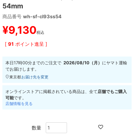
54mm
8.8inch
8.9inch
75mm
29.5cm
商品番号
wh-sf-cl93ss54
¥
9,130
8.9inch
9.0inch以上
110mm
30cm
税込
[
91
ポイント進呈 ]
9.0inch以上
シェイプデッキ
本日
17時00分
までのご注文で
2026/08/10（月）
に
ヤマト運輸
でお届けします。
高性能デッキ
東京都
お届け先を変更
オンラインストアに掲載されている商品は、全て
店舗でもご購入
可能
です。
店舗情報を見る