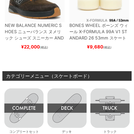
NEW BALANCE NUMERIC S
BONES WHEEL
ボーンズ
ウィ
HOES
ニューバランス ヌメリ
ール
X-FORMULA 99A V1 ST
ック
シューズ スニーカー
AND
ANDARD 26
53mm
スケート
REW REYNOLDS 933
NM933
ボード スケボー
¥
22,000
¥
9,680
(税込)
(税込)
BAR
BROWN/BLACK
スケート
ボード スケボー
カテゴリーメニュー（スケートボード）
コンプリートセット
デッキ
トラック