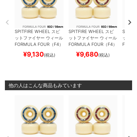
SPITFIRE WHEEL
スピ
SPITFIRE WHEEL
スピ
SPITF
ットファイヤー
ウィール
ットファイヤー
ウィール
ットフ
FORMULA FOUR（F4）
FORMULA FOUR（F4）
FORM
93D CLASSIC
56mm
93D CLASSIC
60mm
99D C
¥
9,130
¥
9,680
¥
(税込)
(税込)
他の人はこんな商品もみています