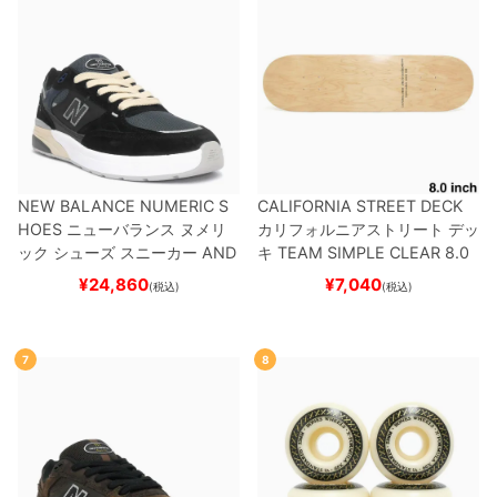
NEW BALANCE NUMERIC S
CALIFORNIA STREET DECK
HOES
ニューバランス ヌメリ
カリフォルニアストリート
デッ
ック
シューズ スニーカー
AND
キ
TEAM
SIMPLE CLEAR 8.0
REW REYNOLDS 933
UN933
ブランク（DSM）
スケートボ
¥
24,860
¥
7,040
(税込)
(税込)
BNT
BLACK/NAVY
スケートボ
ード スケボー
ード スケボー
7
8