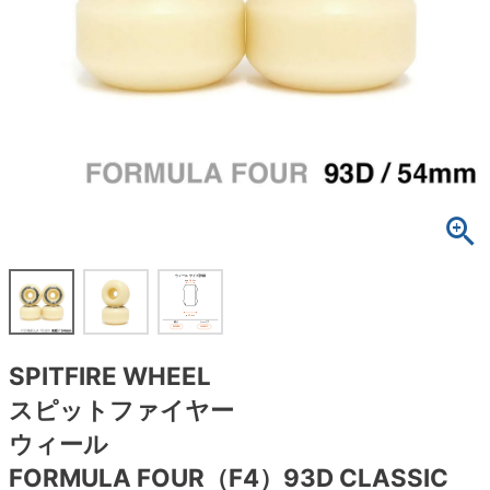
ボーンズ STF（エスティーエフ）
スケートパーク情報
特定商取引法に基づく表記
7.9inch
8.0inch
58mm
25cm
ボルト
ショーツ
パウエルペラルタ DF（ドラゴンフォーミュ
ラ）
8.0inch
8.1inch
59mm
25.5cm
パーツ・その他
長袖ボタンシャツ
ソフトウィール（クルーザー）
8.1inch
8.2inch
60mm
26cm
足回りセット（トラック・ウィールセット）
7分袖シャツ・ラグラン
8.2inch
8.3inch
62mm
26.5cm
ヘルメット・パッド
半袖シャツ
8.3inch
8.4inch
63mm
27cm
練習用アイテム（初心者におすすめ）
キャップ
8.4inch
8.5inch
64mm
27.5cm
スケートケース・バッグ
ソックス
SPITFIRE WHEEL
8.5inch
8.6inch
65mm
28cm
メディア（雑誌・DVD・CD）
アンダーウエア
スピットファイヤー
8.6inch
8.7inch
70mm
28.5cm
ウィール
サイズの測り方
FORMULA FOUR（F4）93D CLASSIC
8.7inch
8.8inch
72mm
29cm