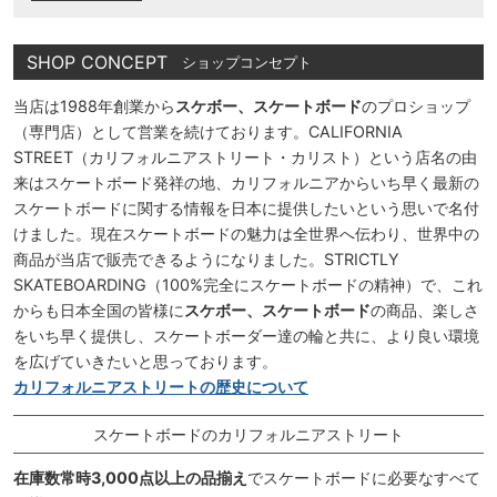
SHOP CONCEPT
ショップコンセプト
当店は1988年創業から
スケボー、スケートボード
のプロショップ
（専門店）として営業を続けております。CALIFORNIA
STREET（カリフォルニアストリート・カリスト）という店名の由
来はスケートボード発祥の地、カリフォルニアからいち早く最新の
スケートボードに関する情報を日本に提供したいという思いで名付
けました。現在スケートボードの魅力は全世界へ伝わり、世界中の
商品が当店で販売できるようになりました。STRICTLY
SKATEBOARDING（100%完全にスケートボードの精神）で、これ
からも日本全国の皆様に
スケボー、スケートボード
の商品、楽しさ
をいち早く提供し、スケートボーダー達の輪と共に、より良い環境
を広げていきたいと思っております。
カリフォルニアストリートの歴史について
スケートボードのカリフォルニアストリート
在庫数常時3,000点以上の品揃え
でスケートボードに必要なすべて