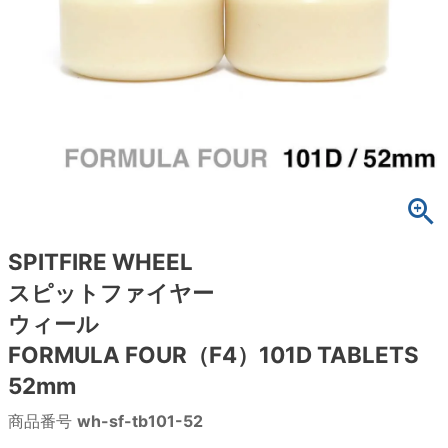
ボーンズ STF（エスティーエフ）
スケートパーク情報
特定商取引法に基づく表記
7.9inch
8.0inch
58mm
25cm
ボルト
ショーツ
パウエルペラルタ DF（ドラゴンフォーミュ
ラ）
8.0inch
8.1inch
59mm
25.5cm
パーツ・その他
長袖ボタンシャツ
ソフトウィール（クルーザー）
8.1inch
8.2inch
60mm
26cm
足回りセット（トラック・ウィールセット）
7分袖シャツ・ラグラン
8.2inch
8.3inch
62mm
26.5cm
ヘルメット・パッド
半袖シャツ
8.3inch
8.4inch
63mm
27cm
練習用アイテム（初心者におすすめ）
キャップ
SPITFIRE WHEEL
スピットファイヤー
8.4inch
8.5inch
64mm
27.5cm
スケートケース・バッグ
ソックス
ウィール
8.5inch
8.6inch
65mm
28cm
FORMULA FOUR（F4）101D TABLETS
メディア（雑誌・DVD・CD）
アンダーウエア
52mm
8.6inch
8.7inch
70mm
28.5cm
サイズの測り方
商品番号
wh-sf-tb101-52
8.7inch
8.8inch
72mm
29cm