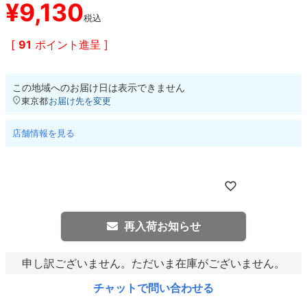
¥
9,130
税込
8.8inch
8.9inch
75mm
29.5cm
[
91
ポイント進呈 ]
8.9inch
9.0inch以上
110mm
30cm
この地域へのお届け日は表示できません
東京都
お届け先を変更
9.0inch以上
店舗情報を見る
シェイプデッキ
高性能デッキ
再入荷お知らせ
申し訳ございません。ただいま在庫がございません。
チャットで問い合わせる