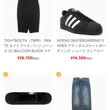
TIGHTBOOTH（TBPR） PAN
ADIDAS SKATEBOARDING S
TS
タイトブース
パンツ ジーン
HOES
アディダススケートボー
ズ
CL BALLOON
BLACK
スケ
ディング
シューズ スニーカー
ートボード スケボー
スーパースター
SUPERSTAR A
¥
29,700
¥
14,300
(税込)
(税込)
DV
BLACK/WHITE/WHITE
G
W6931
スケートボード スケボ
ー
5
6