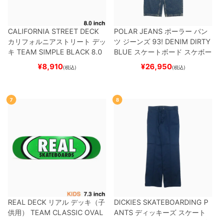
CALIFORNIA STREET DECK
POLAR JEANS
ポーラー
パン
カリフォルニアストリート
デッ
ツ ジーンズ
93! DENIM
DIRTY
キ
TEAM
SIMPLE BLACK 8.0
BLUE
スケートボード スケボー
ブランク（BBS / GENERATO
¥
8,910
¥
26,950
(税込)
(税込)
R）
スケートボード スケボー
7
8
REAL DECK
リアル
デッキ（子
DICKIES SKATEBOARDING P
供用）
TEAM
CLASSIC OVAL
ANTS
ディッキーズ スケート