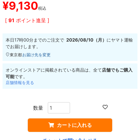
¥
9,130
税込
8.8inch
8.9inch
75mm
29.5cm
[
91
ポイント進呈 ]
8.9inch
9.0inch以上
110mm
30cm
本日
17時00分
までのご注文で
2026/08/10（月）
に
ヤマト運輸
9.0inch以上
でお届けします。
東京都
お届け先を変更
シェイプデッキ
オンラインストアに掲載されている商品は、全て
店舗でもご購入
可能
です。
高性能デッキ
店舗情報を見る
カートに入れる