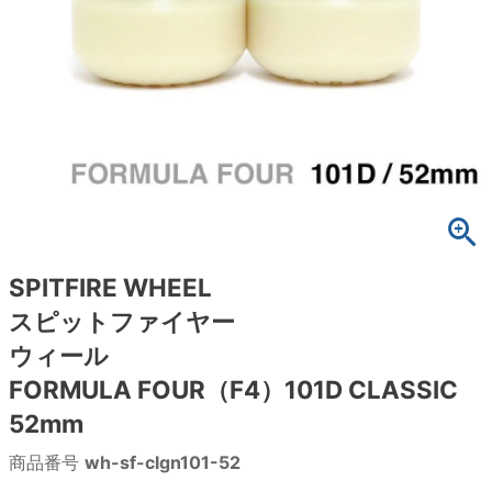
ボーンズ STF（エスティーエフ）
スケートパーク情報
特定商取引法に基づく表記
7.9inch
8.0inch
58mm
25cm
ボルト
ショーツ
パウエルペラルタ DF（ドラゴンフォーミュ
ラ）
8.0inch
8.1inch
59mm
25.5cm
パーツ・その他
長袖ボタンシャツ
ソフトウィール（クルーザー）
8.1inch
8.2inch
60mm
26cm
足回りセット（トラック・ウィールセット）
7分袖シャツ・ラグラン
8.2inch
8.3inch
62mm
26.5cm
ヘルメット・パッド
半袖シャツ
8.3inch
8.4inch
63mm
27cm
練習用アイテム（初心者におすすめ）
キャップ
SPITFIRE WHEEL
スピットファイヤー
8.4inch
8.5inch
64mm
27.5cm
スケートケース・バッグ
ソックス
ウィール
8.5inch
8.6inch
65mm
28cm
FORMULA FOUR（F4）101D CLASSIC
メディア（雑誌・DVD・CD）
アンダーウエア
52mm
8.6inch
8.7inch
70mm
28.5cm
サイズの測り方
商品番号
wh-sf-clgn101-52
8.7inch
8.8inch
72mm
29cm