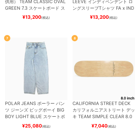
供用）
TEAM
CLASSIC OVAL
LEEVE
インディペンデント
ロ
GREEN 7.3
スケートボード ス
ングスリーブTシャツ
FA x IND
ケボー
EPENDENT
HOSTAGE
BLAC
¥
13,200
¥
13,200
(税込)
(税込)
K
スケートボード スケボー
7
8
POLAR JEANS
ポーラー
パン
CALIFORNIA STREET DECK
ツ ジーンズ ビッグボーイ
BIG
カリフォルニアストリート
デッ
BOY
LIGHT BLUE
スケートボ
キ
TEAM
SIMPLE CLEAR 8.0
ード スケボー
ブランク（DSM）
スケートボ
¥
25,080
¥
7,040
(税込)
(税込)
ード スケボー