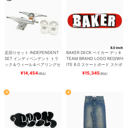
足回りセット
INDEPENDENT
BAKER DECK
ベイカー
デッキ
SET
インディペンデント
トラ
TEAM
BRAND LOGO RED/WH
ック＆ウィール＆ベアリングセ
ITE 8.0
スケートボード スケボ
ット
（トリック用）
スケートボ
ー
¥
14,454
¥
15,345
(税込)
(税込)
ード スケボー
3
4