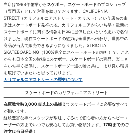
当店は1988年創業から
スケボー、スケートボード
のプロショップ
（専門店）として営業を続けております。CALIFORNIA
STREET（カリフォルニアストリート・カリスト）という店名の由
来はスケートボード発祥の地、カリフォルニアからいち早く最新の
スケートボードに関する情報を日本に提供したいという思いで名付
けました。現在スケートボードの魅力は全世界へ伝わり、世界中の
商品が当店で販売できるようになりました。STRICTLY
SKATEBOARDING（100%完全にスケートボードの精神）で、これ
からも日本全国の皆様に
スケボー、スケートボード
の商品、楽しさ
をいち早く提供し、スケートボーダー達の輪と共に、より良い環境
を広げていきたいと思っております。
カリフォルニアストリートの歴史について
スケートボードのカリフォルニアストリート
在庫数常時3,000点以上の品揃え
でスケートボードに必要なすべて
が揃います。
経験豊富な専門スタッフが常駐してるので初心者の方からヘビーユ
ーザーの方までいつでも安心してお買い物頂けます。
17時までのご
注文は当日発送！