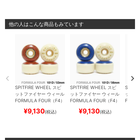
他の人はこんな商品もみています
SPITFIRE WHEEL
スピ
SPITFIRE WHEEL
スピ
SPITF
ットファイヤー
ウィール
ットファイヤー
ウィール
ットフ
FORMULA FOUR（F4）
FORMULA FOUR（F4）
FORM
101D CLASSIC
53mm
101D CLASSIC
56mm
101D 
¥
9,130
¥
9,130
¥
(税込)
(税込)