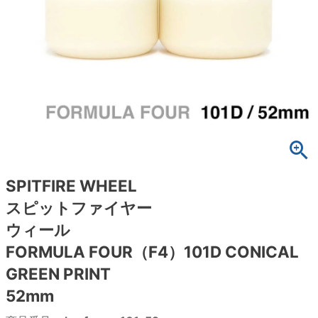
ボーンズ STF（エスティーエフ）
スケートパーク情報
特定商取引法に基づく表記
7.9inch
8.0inch
58mm
25cm
ボルト
ショーツ
パウエルペラルタ DF（ドラゴンフォーミュ
ラ）
8.0inch
8.1inch
59mm
25.5cm
パーツ・その他
長袖ボタンシャツ
ソフトウィール（クルーザー）
8.1inch
8.2inch
60mm
26cm
足回りセット（トラック・ウィールセット）
7分袖シャツ・ラグラン
8.2inch
8.3inch
62mm
26.5cm
ヘルメット・パッド
半袖シャツ
8.3inch
8.4inch
63mm
27cm
練習用アイテム（初心者におすすめ）
キャップ
SPITFIRE WHEEL
スピットファイヤー
8.4inch
8.5inch
64mm
27.5cm
スケートケース・バッグ
ソックス
ウィール
8.5inch
8.6inch
65mm
28cm
FORMULA FOUR（F4）101D CONICAL
メディア（雑誌・DVD・CD）
アンダーウエア
GREEN PRINT
8.6inch
8.7inch
70mm
28.5cm
サイズの測り方
52mm
8.7inch
8.8inch
72mm
29cm