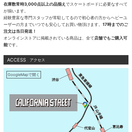
在庫数常時3,000点以上の品揃え
でスケートボードに必要なすべて
が揃います。
経験豊富な専門スタッフが常駐してるので初心者の方からヘビーユ
ーザーの方までいつでも安心してお買い物頂けます。
17時までのご
注文は当日発送！
オンラインストアに掲載されている商品は、全て
店舗でもご購入可
能
です。
ACCESS
アクセス
GoogleMapで開く