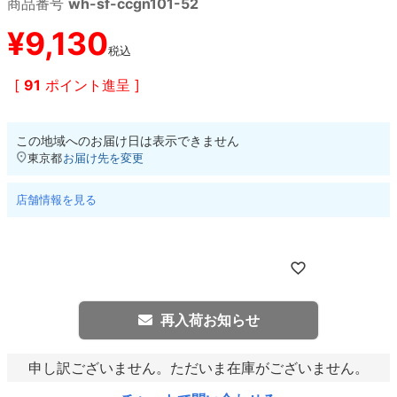
商品番号
wh-sf-ccgn101-52
¥
9,130
8.8inch
8.9inch
75mm
29.5cm
税込
[
91
ポイント進呈 ]
8.9inch
9.0inch以上
110mm
30cm
9.0inch以上
この地域へのお届け日は表示できません
東京都
お届け先を変更
シェイプデッキ
店舗情報を見る
高性能デッキ
再入荷お知らせ
申し訳ございません。ただいま在庫がございません。