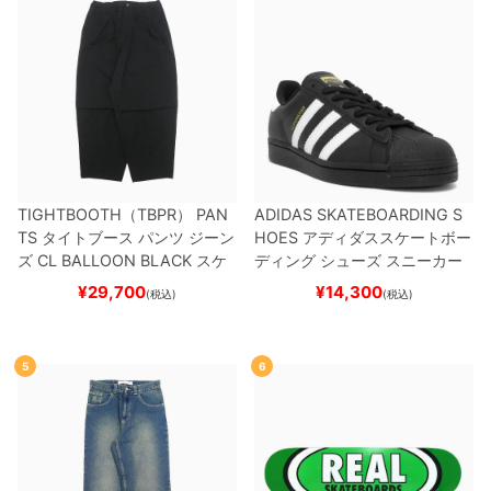
TIGHTBOOTH（TBPR） PAN
ADIDAS SKATEBOARDING S
TS
タイトブース
パンツ ジーン
HOES
アディダススケートボー
ズ
CL BALLOON
BLACK
スケ
ディング
シューズ スニーカー
ートボード スケボー
スーパースター
SUPERSTAR A
¥
29,700
¥
14,300
(税込)
(税込)
DV
BLACK/WHITE/WHITE
G
W6931
スケートボード スケボ
ー
5
6