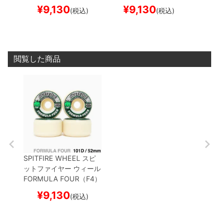
101D CONICAL
GREEN
101D CONICAL
GREEN
101D 
¥
9,130
¥
9,130
¥
(税込)
(税込)
PRINT
53mm
PRINT
56mm
PRINT
閲覧した商品
SPITFIRE WHEEL
スピ
ットファイヤー
ウィール
FORMULA FOUR（F4）
101D CONICAL
GREEN
¥
9,130
(税込)
PRINT
52mm