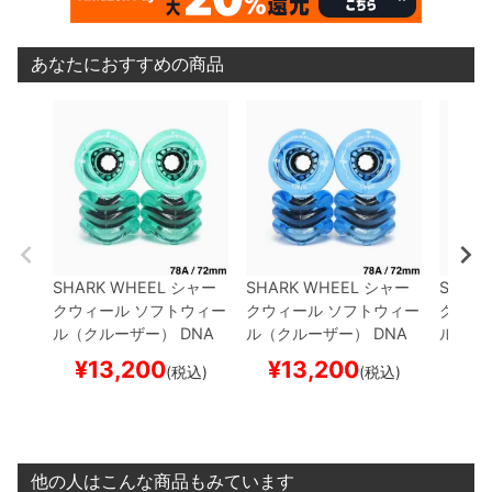
あなたにおすすめの商品
SHARK WHEEL
シャー
SHARK WHEEL
シャー
SHARK
クウィール
ソフトウィー
クウィール
ソフトウィー
クウィ
ル（クルーザー）
DNA
ル（クルーザー）
DNA
ル（ク
（78A）
TRANSPARENT
（78A）
TRANSPARENT
（78A
¥
13,200
¥
13,200
¥
1
(税込)
(税込)
EMERALD 72mm
スケ
SAPPHIRE 72mm
スケ
AMBE
ートボード スケボー
ートボード スケボー
ボード
他の人はこんな商品もみています