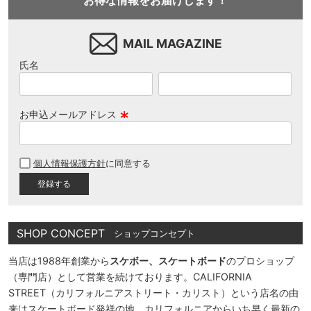
お得な情報をお届けします！
MAIL MAGAZINE
氏名
お申込メールアドレス
(
必
個人情報保護方針
に同意する
須
)
SHOP CONCEPT
ショップコンセプト
当店は1988年創業から
スケボー、スケートボード
のプロショップ
（専門店）として営業を続けております。CALIFORNIA
STREET（カリフォルニアストリート・カリスト）という店名の由
来はスケートボード発祥の地、カリフォルニアからいち早く最新の