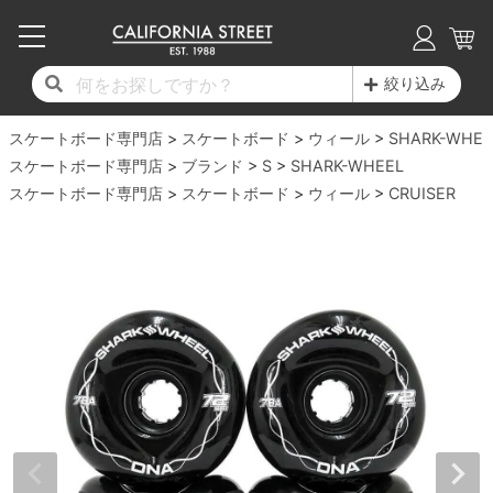
子供用デッキ
7.0inch以下
50mm
20cm
17時までのご注文は当日発送！
17時までのご注文は当日発送！
17時までのご注文は当日発送！
17時までのご注文は当日発送！
17時までのご注文は当日発送！
17時までのご注文は当日発送！
17時までのご注文は当日発送！
17時までのご注文は当日発送！
17時までのご注文は当日発送！
絞り込み
11,000円以上で送料無料！
11,000円以上で送料無料！
11,000円以上で送料無料！
11,000円以上で送料無料！
11,000円以上で送料無料！
11,000円以上で送料無料！
11,000円以上で送料無料！
11,000円以上で送料無料！
11,000円以上で送料無料！
スケートボード専門店
7.0inch以下
7.2inch
51mm
21cm
毎月1日はポイント5倍！10日と20日は3倍！
毎月1日はポイント5倍！10日と20日は3倍！
毎月1日はポイント5倍！10日と20日は3倍！
毎月1日はポイント5倍！10日と20日は3倍！
毎月1日はポイント5倍！10日と20日は3倍！
毎月1日はポイント5倍！10日と20日は3倍！
毎月1日はポイント5倍！10日と20日は3倍！
毎月1日はポイント5倍！10日と20日は3倍！
毎月1日はポイント5倍！10日と20日は3倍！
スケートボード
ウィール
SHARK-WHEE
スケートボード専門店
ブランド
S
SHARK-WHEEL
デッキ新着一覧
トラック新着一覧
ウィール新着一覧
シューズ新着一覧
最新ブログ一覧
初心者の方へ
店舗情報
スケートボード専門店
コンプリートセット（完成品）
Tシャツ
スケートボード
ウィール
CRUISER
7.2inch
7.3inch
52mm
22cm
デッキブランド一覧（全てのデッキ）
トラックブランド一覧（全てのトラック）
ウィールブランド一覧（全てのウィール）
シューズブランド一覧
カテゴリー
商品情報
ショップライダー紹介
7.3inch
7.5inch
53mm
22.5cm
デッキ
ロングスリーブTシャツ
サイズからデッキを選ぶ
適合デッキサイズから選ぶ
ウィールをサイズから選ぶ
シューズをサイズから選ぶ
徹底解析
スタッフ紹介
7.5inch
7.6inch
54mm
23cm
トラック
ジャケット
スピットファイヤー F4（フォーミュラフォ
サンダル
スタッフおすすめアイテム
カリフォルニアストリートの歴史
7.6inch
7.7inch
55mm
23.5cm
ウィール
パーカー
ー）
インソール
ブランド紹介
求人情報
7.7inch
7.8inch
56mm
24cm
ベアリング
トレーナー・セーター
ボーンズ XF（エックスフォーミュラ）
シューレース・その他
INFO
プライバシーポリシー
7.8inch
7.9inch
57mm
24.5cm
デッキテープ
パンツ