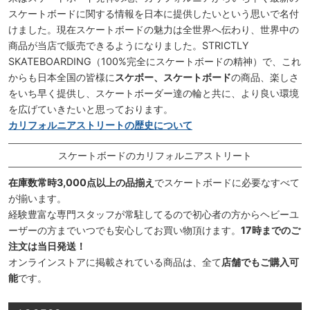
スケートボードに関する情報を日本に提供したいという思いで名付
けました。現在スケートボードの魅力は全世界へ伝わり、世界中の
商品が当店で販売できるようになりました。STRICTLY
SKATEBOARDING（100%完全にスケートボードの精神）で、これ
からも日本全国の皆様に
スケボー、スケートボード
の商品、楽しさ
をいち早く提供し、スケートボーダー達の輪と共に、より良い環境
を広げていきたいと思っております。
カリフォルニアストリートの歴史について
スケートボードのカリフォルニアストリート
在庫数常時3,000点以上の品揃え
でスケートボードに必要なすべて
が揃います。
経験豊富な専門スタッフが常駐してるので初心者の方からヘビーユ
ーザーの方までいつでも安心してお買い物頂けます。
17時までのご
注文は当日発送！
オンラインストアに掲載されている商品は、全て
店舗でもご購入可
能
です。