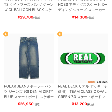
TS
タイトブース
パンツ ジーン
HOES
アディダススケートボー
ズ
CL BALLOON
BLACK
スケ
ディング
シューズ スニーカー
ートボード スケボー
スーパースター
SUPERSTAR A
¥
29,700
¥
14,300
(税込)
(税込)
DV
BLACK/WHITE/WHITE
G
W6931
スケートボード スケボ
ー
5
6
POLAR JEANS
ポーラー
パン
REAL DECK
リアル
デッキ（子
ツ ジーンズ
93! DENIM
DIRTY
供用）
TEAM
CLASSIC OVAL
BLUE
スケートボード スケボー
GREEN 7.3
スケートボード ス
ケボー
¥
26,950
¥
13,200
(税込)
(税込)