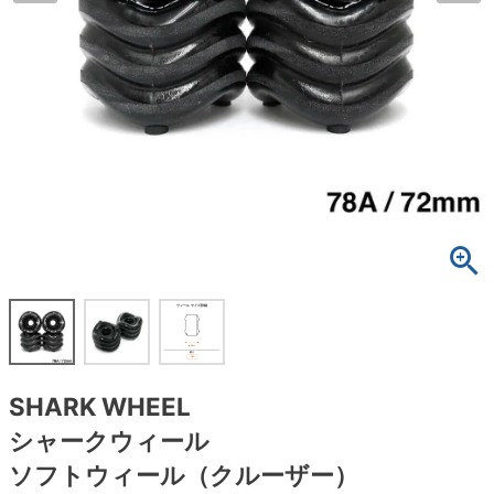
ボーンズ STF（エスティーエフ）
スケートパーク情報
特定商取引法に基づく表記
7.9inch
8.0inch
58mm
25cm
ボルト
ショーツ
パウエルペラルタ DF（ドラゴンフォーミュ
ラ）
8.0inch
8.1inch
59mm
25.5cm
パーツ・その他
長袖ボタンシャツ
ソフトウィール（クルーザー）
8.1inch
8.2inch
60mm
26cm
足回りセット（トラック・ウィールセット）
7分袖シャツ・ラグラン
8.2inch
8.3inch
62mm
26.5cm
ヘルメット・パッド
半袖シャツ
8.3inch
8.4inch
63mm
27cm
練習用アイテム（初心者におすすめ）
キャップ
8.4inch
8.5inch
64mm
27.5cm
スケートケース・バッグ
ソックス
8.5inch
8.6inch
65mm
28cm
メディア（雑誌・DVD・CD）
アンダーウエア
SHARK WHEEL
8.6inch
8.7inch
70mm
28.5cm
シャークウィール
サイズの測り方
ソフトウィール（クルーザー）
8.7inch
8.8inch
72mm
29cm