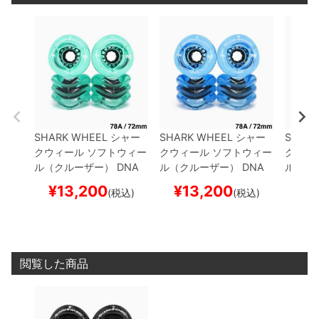
SHARK WHEEL
シャー
SHARK WHEEL
シャー
SHARK
クウィール
ソフトウィー
クウィール
ソフトウィー
クウィ
ル（クルーザー）
DNA
ル（クルーザー）
DNA
ル（ク
（78A）
TRANSPARENT
（78A）
TRANSPARENT
（78A
¥
13,200
¥
13,200
¥
1
(税込)
(税込)
EMERALD 72mm
スケ
SAPPHIRE 72mm
スケ
AMBE
ートボード スケボー
ートボード スケボー
ボード
閲覧した商品