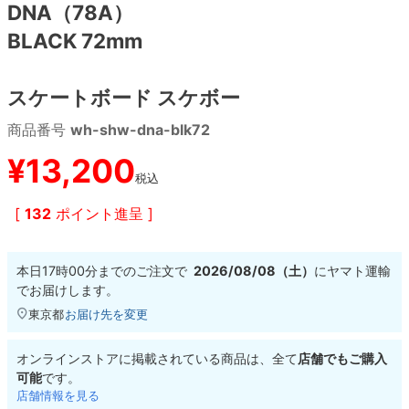
DNA（78A）
BLACK 72mm
8.8inch
8.9inch
75mm
29.5cm
8.9inch
9.0inch以上
110mm
30cm
スケートボード スケボー
商品番号
wh-shw-dna-blk72
9.0inch以上
¥
13,200
税込
シェイプデッキ
[
132
ポイント進呈 ]
高性能デッキ
本日
17時00分
までのご注文で
2026/08/08（土）
に
ヤマト運輸
でお届けします。
東京都
お届け先を変更
オンラインストアに掲載されている商品は、全て
店舗でもご購入
可能
です。
店舗情報を見る