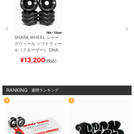
SHARK WHEEL
シャー
クウィール
ソフトウィー
ル（クルーザー）
DNA
（78A）
BLACK 72mm
¥
13,200
(税込)
スケートボード スケボー
RANKING
週間ランキング
1
2