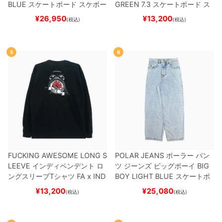
BLUE
スケートボード スケボー
GREEN 7.3
スケートボード ス
ケボー
¥
26,950
¥
13,200
(税込)
(税込)
5
6
FUCKING AWESOME LONG S
POLAR JEANS
ポーラー
パン
LEEVE
インディペンデント
ロ
ツ ジーンズ ビッグボーイ
BIG
ングスリーブTシャツ
FA x IND
BOY
LIGHT BLUE
スケートボ
EPENDENT
HOSTAGE
BLAC
ード スケボー
¥
13,200
¥
25,080
(税込)
(税込)
K
スケートボード スケボー