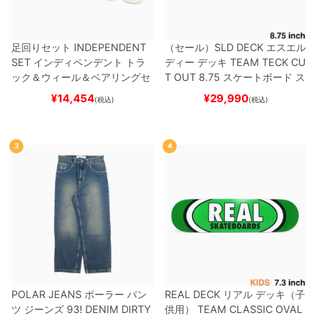
足回りセット
INDEPENDENT
（セール）
SLD DECK
エスエル
SET
インディペンデント
トラ
ディー
デッキ
TEAM
TECK CU
ック＆ウィール＆ベアリングセ
T OUT 8.75
スケートボード ス
ット
（トリック用）
スケートボ
ケボー
¥
14,454
¥
29,990
(税込)
(税込)
ード スケボー
3
4
POLAR JEANS
ポーラー
パン
REAL DECK
リアル
デッキ（子
ツ ジーンズ
93! DENIM
DIRTY
供用）
TEAM
CLASSIC OVAL