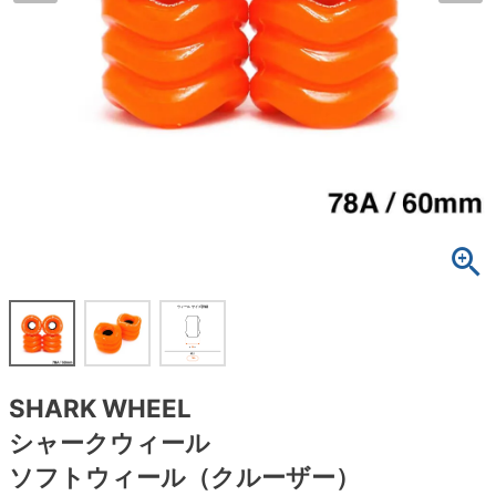
ボーンズ STF（エスティーエフ）
スケートパーク情報
特定商取引法に基づく表記
7.9inch
8.0inch
58mm
25cm
ボルト
ショーツ
パウエルペラルタ DF（ドラゴンフォーミュ
ラ）
8.0inch
8.1inch
59mm
25.5cm
パーツ・その他
長袖ボタンシャツ
ソフトウィール（クルーザー）
8.1inch
8.2inch
60mm
26cm
足回りセット（トラック・ウィールセット）
7分袖シャツ・ラグラン
8.2inch
8.3inch
62mm
26.5cm
ヘルメット・パッド
半袖シャツ
8.3inch
8.4inch
63mm
27cm
練習用アイテム（初心者におすすめ）
キャップ
8.4inch
8.5inch
64mm
27.5cm
スケートケース・バッグ
ソックス
8.5inch
8.6inch
65mm
28cm
メディア（雑誌・DVD・CD）
アンダーウエア
SHARK WHEEL
8.6inch
8.7inch
70mm
28.5cm
シャークウィール
サイズの測り方
ソフトウィール（クルーザー）
8.7inch
8.8inch
72mm
29cm