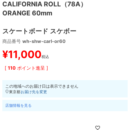
CALIFORNIA ROLL（78A）
ORANGE 60mm
8.8inch
8.9inch
75mm
29.5cm
8.9inch
9.0inch以上
110mm
30cm
スケートボード スケボー
商品番号
wh-shw-carl-or60
9.0inch以上
¥
11,000
税込
シェイプデッキ
[
110
ポイント進呈 ]
高性能デッキ
この地域へのお届け日は表示できません
東京都
お届け先を変更
店舗情報を見る