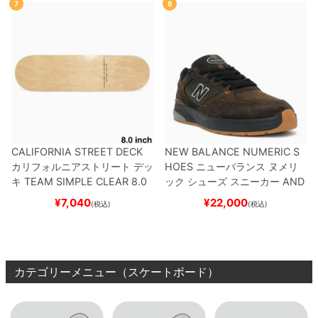
7
8
CALIFORNIA STREET DECK
NEW BALANCE NUMERIC S
カリフォルニアストリート
デッ
HOES
ニューバランス ヌメリ
キ
TEAM
SIMPLE CLEAR 8.0
ック
シューズ スニーカー
AND
ブランク（DSM）
スケートボ
REW REYNOLDS 933
NM933
¥
7,040
¥
22,000
(税込)
(税込)
ード スケボー
BAR
BROWN/BLACK
スケート
ボード スケボー
カテゴリーメニュー（スケートボード）