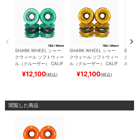
SHARK WHEEL
シャー
SHARK WHEEL
シャー
SHARK
クウィール
ソフトウィー
クウィール
ソフトウィー
クウィ
ル（クルーザー）
CALIF
ル（クルーザー）
CALIF
ル（ク
ORNIA ROLL（78A）
TR
ORNIA ROLL（78A）
TR
ORNIA
¥
12,100
¥
12,100
¥
1
(税込)
(税込)
ANSPARENT EMERALD
ANSPARENT AMBER 6
OJANY
60mm
スケートボード
0mm
スケートボード ス
ARENT
スケボー
ケボー
ートボ
閲覧した商品