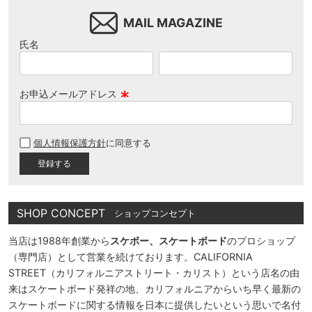
MAIL MAGAZINE
氏名
お申込メールアドレス
(
必
個人情報保護方針
に同意する
須
)
SHOP CONCEPT
ショップコンセプト
当店は1988年創業から
スケボー、スケートボード
のプロショップ
（専門店）として営業を続けております。CALIFORNIA
STREET（カリフォルニアストリート・カリスト）という店名の由
来はスケートボード発祥の地、カリフォルニアからいち早く最新の
スケートボードに関する情報を日本に提供したいという思いで名付