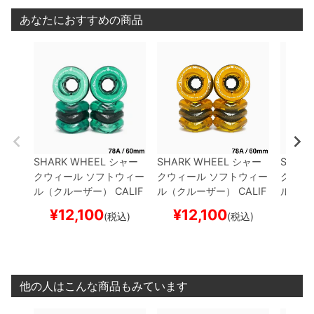
あなたにおすすめの商品
SHARK WHEEL
シャー
SHARK WHEEL
シャー
SHARK
クウィール
ソフトウィー
クウィール
ソフトウィー
クウィ
ル（クルーザー）
CALIF
ル（クルーザー）
CALIF
ル（ク
ORNIA ROLL（78A）
TR
ORNIA ROLL（78A）
TR
ORNIA
¥
12,100
¥
12,100
¥
1
(税込)
(税込)
ANSPARENT EMERALD
ANSPARENT AMBER 6
OJANY
60mm
スケートボード
0mm
スケートボード ス
ARENT
スケボー
ケボー
ートボ
他の人はこんな商品もみています