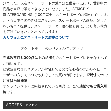
けました。現在スケートボードの魅力は全世界へ伝わり、世界中の
商品が当店で販売できるようになりました。STRICTLY
SKATEBOARDING（100%完全にスケートボードの精神）で、これ
からも日本全国の皆様に
スケボー、スケートボード
の商品、楽しさ
をいち早く提供し、スケートボーダー達の輪と共に、より良い環境
を広げていきたいと思っております。
カリフォルニアストリートの歴史について
スケートボードのカリフォルニアストリート
在庫数常時3,000点以上の品揃え
でスケートボードに必要なすべて
が揃います。
経験豊富な専門スタッフが常駐してるので初心者の方からヘビーユ
ーザーの方までいつでも安心してお買い物頂けます。
17時までのご
注文は当日発送！
オンラインストアに掲載されている商品は、全て
店舗でもご購入可
能
です。
ACCESS
アクセス