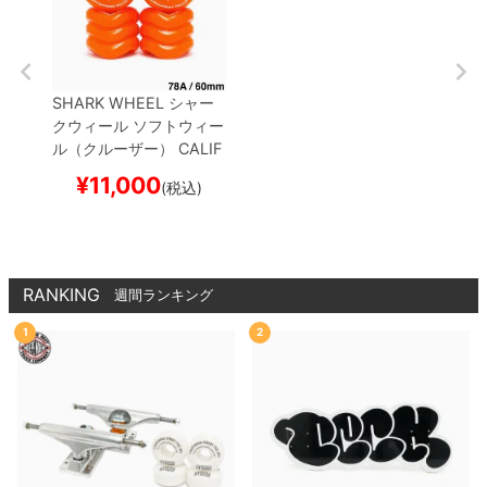
SHARK WHEEL
シャー
クウィール
ソフトウィー
ル（クルーザー）
CALIF
ORNIA ROLL（78A）
O
¥
11,000
(税込)
RANGE 60mm
スケート
ボード スケボー
RANKING
週間ランキング
1
2