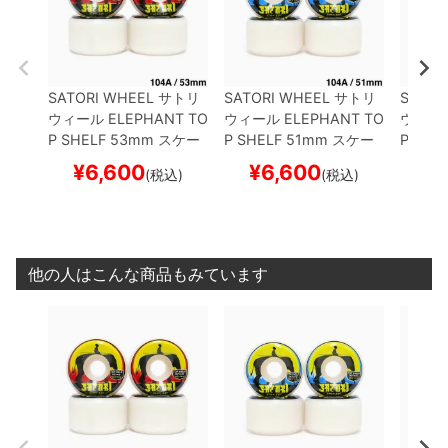
SATORI WHEEL
サトリ
SATORI WHEEL
サトリ
SATOR
ウィール
ELEPHANT TO
ウィール
ELEPHANT TO
ウィー
P SHELF
53mm
スケー
P SHELF
51mm
スケー
P SHE
トボード スケボー
トボード スケボー
トボー
¥
6,600
¥
6,600
¥
(税込)
(税込)
他の人はこんな商品もみています