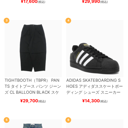
¥
17,600
¥
29,990
(税込)
(税込)
3
4
TIGHTBOOTH（TBPR） PAN
ADIDAS SKATEBOARDING S
TS
タイトブース
パンツ ジーン
HOES
アディダススケートボー
ズ
CL BALLOON
BLACK
スケ
ディング
シューズ スニーカー
ートボード スケボー
スーパースター
SUPERSTAR A
¥
29,700
¥
14,300
(税込)
(税込)
DV
BLACK/WHITE/WHITE
G
W6931
スケートボード スケボ
ー
5
6