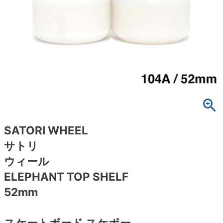
ボーンズ STF（エスティーエフ）
スケートパーク情報
特定商取引法に基づく表記
7.9inch
8.0inch
58mm
25cm
ボルト
ショーツ
パウエルペラルタ DF（ドラゴンフォーミュ
ラ）
8.0inch
8.1inch
59mm
25.5cm
パーツ・その他
長袖ボタンシャツ
ソフトウィール（クルーザー）
8.1inch
8.2inch
60mm
26cm
足回りセット（トラック・ウィールセット）
7分袖シャツ・ラグラン
8.2inch
8.3inch
62mm
26.5cm
ヘルメット・パッド
半袖シャツ
8.3inch
8.4inch
63mm
27cm
練習用アイテム（初心者におすすめ）
キャップ
SATORI WHEEL
サトリ
8.4inch
8.5inch
64mm
27.5cm
スケートケース・バッグ
ソックス
ウィール
8.5inch
8.6inch
65mm
28cm
ELEPHANT TOP SHELF
メディア（雑誌・DVD・CD）
アンダーウエア
52mm
8.6inch
8.7inch
70mm
28.5cm
サイズの測り方
スケートボード スケボー
8.7inch
8.8inch
72mm
29cm