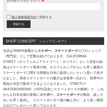
お申込メールアドレス
(
必
個人情報保護方針
に同意する
須
)
SHOP CONCEPT
ショップコンセプト
当店は1988年創業から
スケボー、スケートボード
のプロショップ
（専門店）として営業を続けております。CALIFORNIA
STREET（カリフォルニアストリート・カリスト）という店名の由
来はスケートボード発祥の地、カリフォルニアからいち早く最新の
スケートボードに関する情報を日本に提供したいという思いで名付
けました。現在スケートボードの魅力は全世界へ伝わり、世界中の
商品が当店で販売できるようになりました。STRICTLY
SKATEBOARDING（100%完全にスケートボードの精神）で、これ
からも日本全国の皆様に
スケボー、スケートボード
の商品、楽しさ
をいち早く提供し、スケートボーダー達の輪と共に、より良い環境
を広げていきたいと思っております。