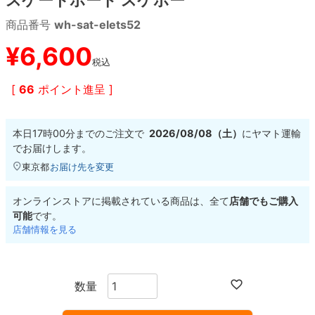
商品番号
wh-sat-elets52
8.8inch
8.9inch
75mm
29.5cm
¥
6,600
税込
8.9inch
9.0inch以上
110mm
30cm
[
66
ポイント進呈 ]
9.0inch以上
本日
17時00分
までのご注文で
2026/08/08（土）
に
ヤマト運輸
シェイプデッキ
でお届けします。
東京都
お届け先を変更
高性能デッキ
オンラインストアに掲載されている商品は、全て
店舗でもご購入
可能
です。
店舗情報を見る