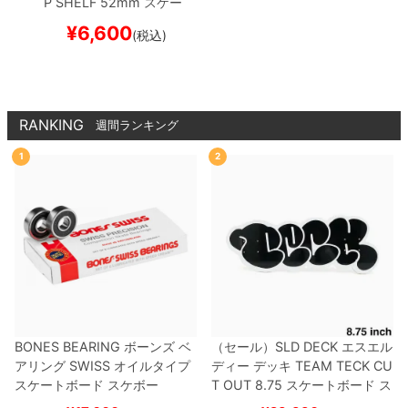
P SHELF
52mm
スケー
トボード スケボー
¥
6,600
(税込)
RANKING
週間ランキング
1
2
BONES BEARING
ボーンズ
ベ
（セール）
SLD DECK
エスエル
アリング
SWISS
オイルタイプ
ディー
デッキ
TEAM
TECK CU
スケートボード スケボー
T OUT 8.75
スケートボード ス
ケボー