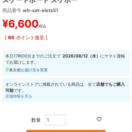
商品番号
wh-sat-elets51
8.8inch
8.9inch
75mm
29.5cm
¥
6,600
税込
8.9inch
9.0inch以上
110mm
30cm
[
66
ポイント進呈 ]
9.0inch以上
本日
17時00分
までのご注文で
2026/08/12（水）
に
ヤマト運輸
シェイプデッキ
でお届けします。
東京都
お届け先を変更
高性能デッキ
オンラインストアに掲載されている商品は、全て
店舗でもご購入
可能
です。
店舗情報を見る