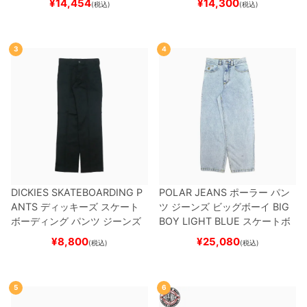
¥
14,454
¥
14,300
(税込)
(税込)
ード スケボー
DV
BLACK/WHITE/WHITE
G
W6931
スケートボード スケボ
ー
3
4
DICKIES SKATEBOARDING P
POLAR JEANS
ポーラー
パン
ANTS
ディッキーズ スケート
ツ ジーンズ ビッグボーイ
BIG
ボーディング
パンツ ジーンズ
BOY
LIGHT BLUE
スケートボ
SLIM FIT 30 LENGTH
BLACK
ード スケボー
¥
8,800
¥
25,080
(税込)
(税込)
スケートボード スケボー
5
6