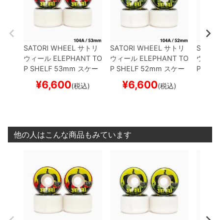
SATORI WHEEL
サトリ
SATORI WHEEL
サトリ
SATOR
ウィール
ELEPHANT TO
ウィール
ELEPHANT TO
ウィー
P SHELF
53mm
スケー
P SHELF
52mm
スケー
P SHE
トボード スケボー
トボード スケボー
トボー
¥
6,600
¥
6,600
¥
(税込)
(税込)
他の人はこんな商品もみています