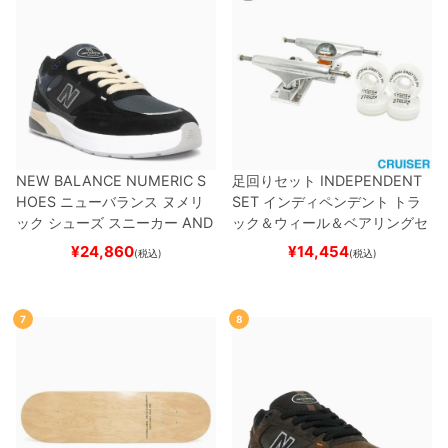
NEW BALANCE NUMERIC S
足回りセット
INDEPENDENT
HOES
ニューバランス ヌメリ
SET
インディペンデント
トラ
ック
シューズ スニーカー
AND
ック＆ウィール＆ベアリングセ
REW REYNOLDS 933
UN933
ット
（クルーザー用）
スケート
¥
24,860
¥
14,454
(税込)
(税込)
BNT
BLACK/NAVY
スケートボ
ボード スケボー
ード スケボー
7
8