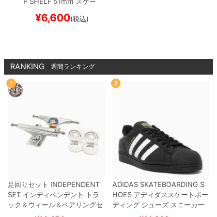
P SHELF
51mm
スケー
トボード スケボー
¥
6,600
(税込)
RANKING
週間ランキング
1
2
足回りセット
INDEPENDENT
ADIDAS SKATEBOARDING S
SET
インディペンデント
トラ
HOES
アディダススケートボー
ック＆ウィール＆ベアリングセ
ディング
シューズ スニーカー
ット
（トリック用）
スケートボ
スーパースター
SUPERSTAR A