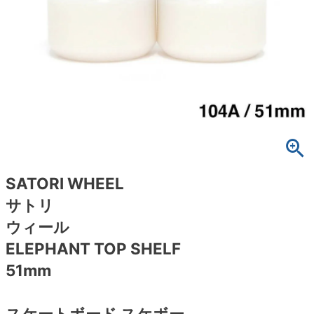
ボーンズ STF（エスティーエフ）
スケートパーク情報
特定商取引法に基づく表記
7.9inch
8.0inch
58mm
25cm
ボルト
ショーツ
パウエルペラルタ DF（ドラゴンフォーミュ
ラ）
8.0inch
8.1inch
59mm
25.5cm
パーツ・その他
長袖ボタンシャツ
ソフトウィール（クルーザー）
8.1inch
8.2inch
60mm
26cm
足回りセット（トラック・ウィールセット）
7分袖シャツ・ラグラン
8.2inch
8.3inch
62mm
26.5cm
ヘルメット・パッド
半袖シャツ
8.3inch
8.4inch
63mm
27cm
練習用アイテム（初心者におすすめ）
キャップ
SATORI WHEEL
サトリ
8.4inch
8.5inch
64mm
27.5cm
スケートケース・バッグ
ソックス
ウィール
8.5inch
8.6inch
65mm
28cm
ELEPHANT TOP SHELF
メディア（雑誌・DVD・CD）
アンダーウエア
51mm
8.6inch
8.7inch
70mm
28.5cm
サイズの測り方
スケートボード スケボー
8.7inch
8.8inch
72mm
29cm