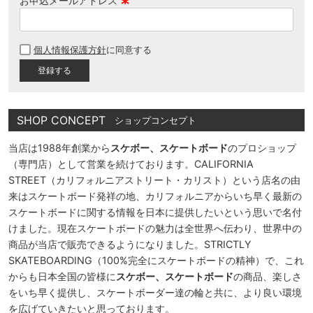
お申込メールアドレス
(
必
個人情報保護方針
に同意する
須
)
SHOP CONCEPT
ショップコンセプト
当店は1988年創業から
スケボー、スケートボード
のプロショップ
（専門店）として営業を続けております。CALIFORNIA
STREET（カリフォルニアストリート・カリスト）という店名の由
来はスケートボード発祥の地、カリフォルニアからいち早く最新の
スケートボードに関する情報を日本に提供したいという思いで名付
けました。現在スケートボードの魅力は全世界へ伝わり、世界中の
商品が当店で販売できるようになりました。STRICTLY
SKATEBOARDING（100%完全にスケートボードの精神）で、これ
からも日本全国の皆様に
スケボー、スケートボード
の商品、楽しさ
をいち早く提供し、スケートボーダー達の輪と共に、より良い環境
を広げていきたいと思っております。