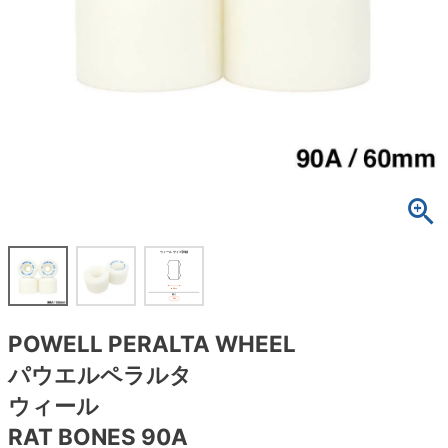
ボーンズ STF（エスティーエフ）
スケートパーク情報
特定商取引法に基づく表記
7.9inch
8.0inch
58mm
25cm
ボルト
ショーツ
パウエルペラルタ DF（ドラゴンフォーミュ
ラ）
8.0inch
8.1inch
59mm
25.5cm
パーツ・その他
長袖ボタンシャツ
ソフトウィール（クルーザー）
8.1inch
8.2inch
60mm
26cm
足回りセット（トラック・ウィールセット）
7分袖シャツ・ラグラン
8.2inch
8.3inch
62mm
26.5cm
ヘルメット・パッド
半袖シャツ
8.3inch
8.4inch
63mm
27cm
練習用アイテム（初心者におすすめ）
キャップ
8.4inch
8.5inch
64mm
27.5cm
スケートケース・バッグ
ソックス
POWELL PERALTA WHEEL
8.5inch
8.6inch
65mm
28cm
メディア（雑誌・DVD・CD）
アンダーウエア
パウエルペラルタ
8.6inch
8.7inch
70mm
28.5cm
ウィール
サイズの測り方
RAT BONES 90A
8.7inch
8.8inch
72mm
29cm