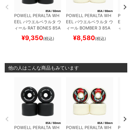
POWELL PERALTA WH
POWELL PERALTA WH
POWEL
EEL
パウエルペラルタ
ウ
EEL
パウエルペラルタ
ウ
EEL
パ
ィール
RAT BONES 85A
ィール
BOMBER 3 85A
ィール
黒 60mm
スケートボー
60mm
スケートボード
64mm
¥
9,350
¥
8,580
¥
(税込)
(税込)
ド スケボー
スケボー
スケボ
他の人はこんな商品もみています
POWELL PERALTA WH
POWELL PERALTA WH
POWEL