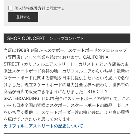
必
個人情報保護方針
に同意する
須
)
SHOP CONCEPT
ショップコンセプト
当店は1988年創業から
スケボー、スケートボード
のプロショップ
（専門店）として営業を続けております。CALIFORNIA
STREET（カリフォルニアストリート・カリスト）という店名の由
来はスケートボード発祥の地、カリフォルニアからいち早く最新の
スケートボードに関する情報を日本に提供したいという思いで名付
けました。現在スケートボードの魅力は全世界へ伝わり、世界中の
商品が当店で販売できるようになりました。STRICTLY
SKATEBOARDING（100%完全にスケートボードの精神）で、これ
からも日本全国の皆様に
スケボー、スケートボード
の商品、楽しさ
をいち早く提供し、スケートボーダー達の輪と共に、より良い環境
を広げていきたいと思っております。
カリフォルニアストリートの歴史について