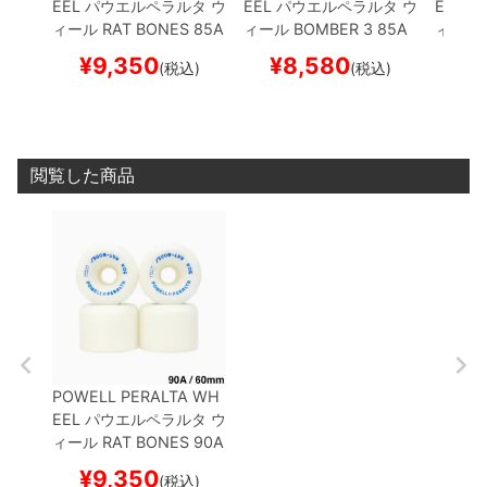
EEL
パウエルペラルタ
ウ
EEL
パウエルペラルタ
ウ
EEL
パ
ィール
RAT BONES 85A
ィール
BOMBER 3 85A
ィール
黒 60mm
スケートボー
60mm
スケートボード
64mm
¥
9,350
¥
8,580
¥
(税込)
(税込)
ド スケボー
スケボー
スケボ
閲覧した商品
POWELL PERALTA WH
EEL
パウエルペラルタ
ウ
ィール
RAT BONES 90A
白 60mm
スケートボー
¥
9,350
(税込)