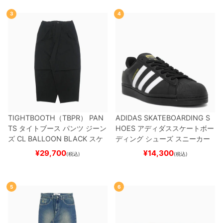
3
4
TIGHTBOOTH（TBPR） PAN
ADIDAS SKATEBOARDING S
TS
タイトブース
パンツ ジーン
HOES
アディダススケートボー
ズ
CL BALLOON
BLACK
スケ
ディング
シューズ スニーカー
ートボード スケボー
スーパースター
SUPERSTAR A
¥
29,700
¥
14,300
(税込)
(税込)
DV
BLACK/WHITE/WHITE
G
W6931
スケートボード スケボ
ー
5
6