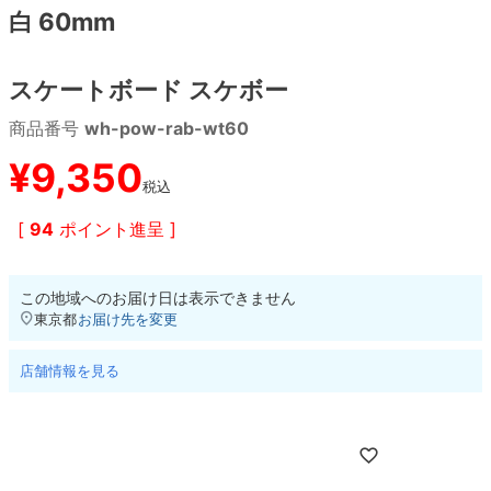
白 60mm
8.8inch
8.9inch
75mm
29.5cm
スケートボード スケボー
8.9inch
9.0inch以上
110mm
30cm
商品番号
wh-pow-rab-wt60
9.0inch以上
¥
9,350
税込
シェイプデッキ
[
94
ポイント進呈 ]
高性能デッキ
この地域へのお届け日は表示できません
東京都
お届け先を変更
店舗情報を見る