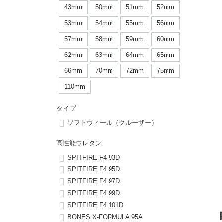
ボーンズ STF（エスティーエフ）
シューレース・その他
INFO
プライバシーポリシー
デッキテープ
パンツ
43mm
50mm
51mm
52mm
7.9inch
8.0inch
58mm
25cm
53mm
54mm
55mm
56mm
パウエルペラルタ DF（ドラゴンフォーミュラ）
スケートパーク情報
特定商取引法に基づく表記
ボルト
ショーツ
57mm
58mm
59mm
60mm
8.0inch
8.1inch
59mm
25.5cm
ソフトウィール（クルーザー）
パーツ・その他
長袖ボタンシャツ
62mm
63mm
64mm
65mm
8.1inch
8.2inch
60mm
26cm
66mm
70mm
72mm
75mm
足回りセット（トラック・ウィールセット）
7分袖シャツ・ラグラン
110mm
8.2inch
8.3inch
62mm
26.5cm
ヘルメット・パッド
半袖シャツ
タイプ
8.3inch
8.4inch
63mm
27cm
ソフトウィール（クルーザー）
練習用アイテム（初心者におすすめ）
キャップ
8.4inch
8.5inch
64mm
27.5cm
高性能ウレタン
スケートケース・バッグ
ソックス
SPITFIRE F4 93D
8.5inch
8.6inch
65mm
28cm
SPITFIRE F4 95D
SPITFIRE F4 97D
メディア（雑誌・DVD・CD）
アンダーウエア
SPITFIRE F4 99D
8.6inch
8.7inch
70mm
28.5cm
SPITFIRE F4 101D
サイズの測り方
BONES X-FORMULA 95A
8.7inch
8.8inch
72mm
29cm