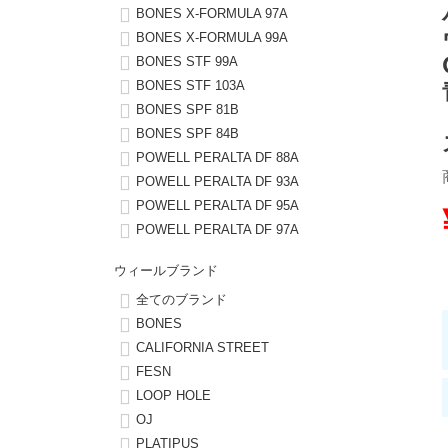
BONES X-FORMULA 97A
BONES X-FORMULA 99A
8.8inch
8.9inch
75mm
29.5cm
BONES STF 99A
BONES STF 103A
8.9inch
9.0inch以上
110mm
30cm
BONES SPF 81B
BONES SPF 84B
9.0inch以上
POWELL PERALTA DF 88A
POWELL PERALTA DF 93A
シェイプデッキ
POWELL PERALTA DF 95A
POWELL PERALTA DF 97A
高性能デッキ
ウィールブランド
全てのブランド
BONES
CALIFORNIA STREET
FESN
LOOP HOLE
OJ
PLATIPUS