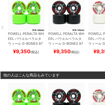
POWELL PERALTA WH
POWELL PERALTA WH
POWELL 
EEL
パウエルペラルタ
EEL
パウエルペラルタ
EEL
パウエ
ウィール
G-BONES 97
ウィール
G-BONES 97
ウィール
G
A
緑 64mm
スケートボ
A
黒 64mm
スケートボ
A
白 64m
¥
9,350
¥
9,350
¥
9,3
(税込)
(税込)
ード スケボー
ード スケボー
ード スケ
他の人はこんな商品もみています