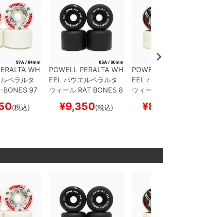
PERALTA WH
POWELL PERALTA WH
POWELL PERALTA WH
ルペラルタ
EEL
パウエルペラルタ
EEL
パウエルペラルタ
-BONES 97
ウィール
RAT BONES 8
ウィール
BOMBER 3 85
m
スケートボ
5A
黒 60mm
スケート
A
60mm
スケートボー
50
¥
9,350
¥
8,580
(税込)
(税込)
(税込)
ボー
ボード スケボー
ド スケボー