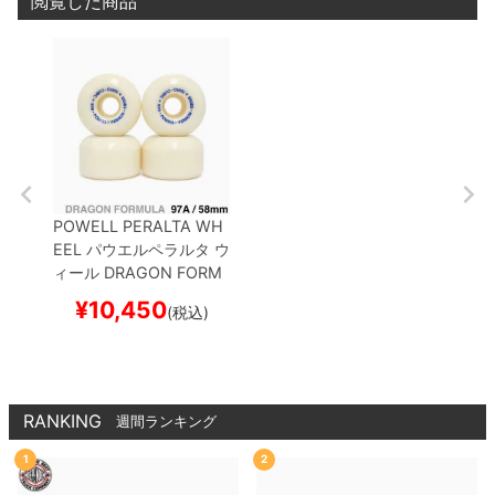
閲覧した商品
POWELL PERALTA WH
EEL
パウエルペラルタ
ウ
ィール
DRAGON FORM
ULA（DF）97A
NANO
¥
10,450
(税込)
CUBIC
58mm x 37.5m
m
スケートボード スケ
ボー
RANKING
週間ランキング
1
2