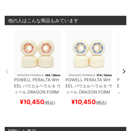
ボー
ートボード スケボー
他の人はこんな商品もみています
POWELL PERALTA WH
POWELL PERALTA WH
POWEL
EEL
パウエルペラルタ
ウ
EEL
パウエルペラルタ
ウ
EEL
パ
ィール
DRAGON FORM
ィール
DRAGON FORM
ィール
ULA（DF）93A
NANO
ULA（DF）97A
ANDY A
ULA（
¥
10,450
¥
10,450
¥
1
(税込)
(税込)
CUBIC
58mm x 37.5m
NDERSON NANO CUBI
CUBIC
m
スケートボード スケ
C
52mm x 36mm
スケ
スケー
ボー
ートボード スケボー