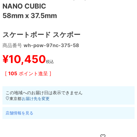
NANO CUBIC
58mm x 37.5mm
8.8inch
8.9inch
75mm
29.5cm
8.9inch
9.0inch以上
110mm
30cm
スケートボード スケボー
商品番号
wh-pow-97nc-375-58
9.0inch以上
¥
10,450
シェイプデッキ
税込
[
105
ポイント進呈 ]
高性能デッキ
この地域へのお届け日は表示できません
東京都
お届け先を変更
店舗情報を見る