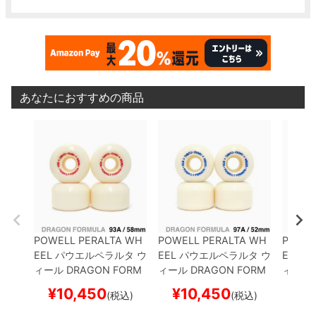
あなたにおすすめの商品
POWELL PERALTA WH
POWELL PERALTA WH
POWEL
EEL
パウエルペラルタ
ウ
EEL
パウエルペラルタ
ウ
EEL
パ
ィール
DRAGON FORM
ィール
DRAGON FORM
ィール
ULA（DF）93A
NANO
ULA（DF）97A
ANDY A
ULA（
¥
10,450
¥
10,450
¥
1
(税込)
(税込)
CUBIC
58mm x 37.5m
NDERSON NANO CUBI
CUBIC
m
スケートボード スケ
C
52mm x 36mm
スケ
スケー