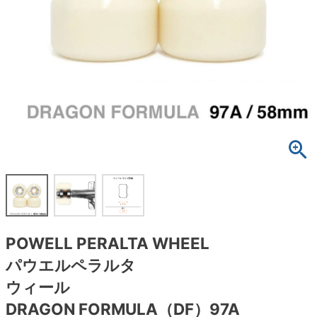
ボーンズ STF（エスティーエフ）
スケートパーク情報
特定商取引法に基づく表記
7.9inch
8.0inch
58mm
25cm
ボルト
ショーツ
パウエルペラルタ DF（ドラゴンフォーミュ
ラ）
8.0inch
8.1inch
59mm
25.5cm
パーツ・その他
長袖ボタンシャツ
ソフトウィール（クルーザー）
8.1inch
8.2inch
60mm
26cm
足回りセット（トラック・ウィールセット）
7分袖シャツ・ラグラン
8.2inch
8.3inch
62mm
26.5cm
ヘルメット・パッド
半袖シャツ
8.3inch
8.4inch
63mm
27cm
練習用アイテム（初心者におすすめ）
キャップ
8.4inch
8.5inch
64mm
27.5cm
スケートケース・バッグ
ソックス
POWELL PERALTA WHEEL
8.5inch
8.6inch
65mm
28cm
メディア（雑誌・DVD・CD）
アンダーウエア
パウエルペラルタ
8.6inch
8.7inch
70mm
28.5cm
ウィール
サイズの測り方
DRAGON FORMULA（DF）97A
8.7inch
8.8inch
72mm
29cm