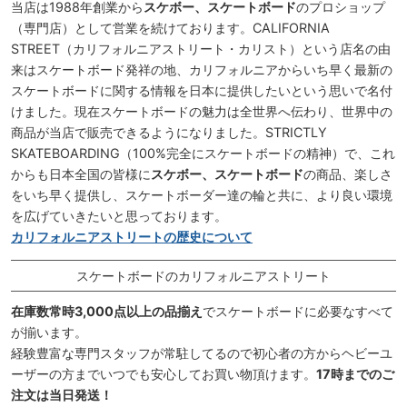
当店は1988年創業から
スケボー、スケートボード
のプロショップ
（専門店）として営業を続けております。CALIFORNIA
STREET（カリフォルニアストリート・カリスト）という店名の由
来はスケートボード発祥の地、カリフォルニアからいち早く最新の
スケートボードに関する情報を日本に提供したいという思いで名付
けました。現在スケートボードの魅力は全世界へ伝わり、世界中の
商品が当店で販売できるようになりました。STRICTLY
SKATEBOARDING（100%完全にスケートボードの精神）で、これ
からも日本全国の皆様に
スケボー、スケートボード
の商品、楽しさ
をいち早く提供し、スケートボーダー達の輪と共に、より良い環境
を広げていきたいと思っております。
カリフォルニアストリートの歴史について
スケートボードのカリフォルニアストリート
在庫数常時3,000点以上の品揃え
でスケートボードに必要なすべて
が揃います。
経験豊富な専門スタッフが常駐してるので初心者の方からヘビーユ
ーザーの方までいつでも安心してお買い物頂けます。
17時までのご
注文は当日発送！