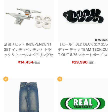
足回りセット
INDEPENDENT
（セール）
SLD DECK
エスエル
SET
インディペンデント
トラ
ディー
デッキ
TEAM
TECK CU
ック＆ウィール＆ベアリングセ
T OUT 8.75
スケートボード ス
ット
（トリック用）
スケートボ
ケボー
¥
14,454
¥
29,990
(税込)
(税込)
ード スケボー
3
4