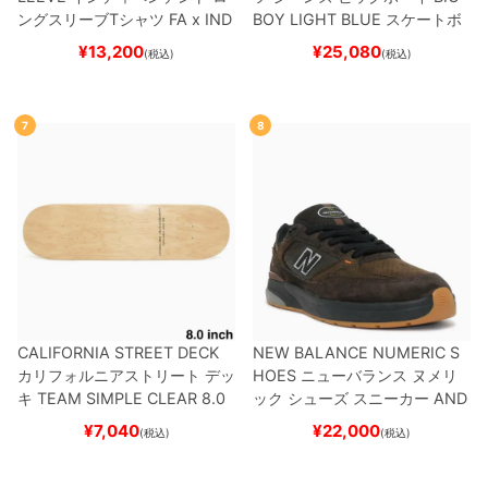
ングスリーブTシャツ
FA x IND
BOY
LIGHT BLUE
スケートボ
EPENDENT
HOSTAGE
BLAC
ード スケボー
¥
13,200
¥
25,080
(税込)
(税込)
K
スケートボード スケボー
7
8
CALIFORNIA STREET DECK
NEW BALANCE NUMERIC S
カリフォルニアストリート
デッ
HOES
ニューバランス ヌメリ
キ
TEAM
SIMPLE CLEAR 8.0
ック
シューズ スニーカー
AND
ブランク（DSM）
スケートボ
REW REYNOLDS 933
NM933
¥
7,040
¥
22,000
(税込)
(税込)
ード スケボー
BAR
BROWN/BLACK
スケート
ボード スケボー