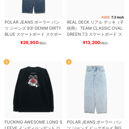
POLAR JEANS
ポーラー
パン
REAL DECK
リアル
デッキ（子
ツ ジーンズ
93! DENIM
DIRTY
供用）
TEAM
CLASSIC OVAL
BLUE
スケートボード スケボー
GREEN 7.3
スケートボード ス
ケボー
¥
26,950
¥
13,200
(税込)
(税込)
5
6
FUCKING AWESOME LONG S
POLAR JEANS
ポーラー
パン
LEEVE
インディペンデント
ロ
ツ ジーンズ ビッグボーイ
BIG