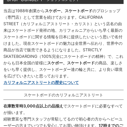
当店は1988年創業から
スケボー、スケートボード
のプロショップ
（専門店）として営業を続けております。CALIFORNIA
STREET（カリフォルニアストリート・カリスト）という店名の由
来はスケートボード発祥の地、カリフォルニアからいち早く最新の
スケートボードに関する情報を日本に提供したいという思いで名付
けました。現在スケートボードの魅力は全世界へ伝わり、世界中の
商品が当店で販売できるようになりました。STRICTLY
SKATEBOARDING（100%完全にスケートボードの精神）で、これ
からも日本全国の皆様に
スケボー、スケートボード
の商品、楽しさ
をいち早く提供し、スケートボーダー達の輪と共に、より良い環境
を広げていきたいと思っております。
カリフォルニアストリートの歴史について
スケートボードのカリフォルニアストリート
在庫数常時3,000点以上の品揃え
でスケートボードに必要なすべて
が揃います。
経験豊富な専門スタッフが常駐してるので初心者の方からヘビーユ
ーザーの方までいつでも安心してお買い物頂けます。
17時までのご