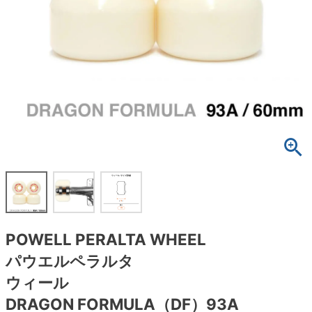
ボーンズ STF（エスティーエフ）
スケートパーク情報
特定商取引法に基づく表記
7.9inch
8.0inch
58mm
25cm
ボルト
ショーツ
パウエルペラルタ DF（ドラゴンフォーミュ
ラ）
8.0inch
8.1inch
59mm
25.5cm
パーツ・その他
長袖ボタンシャツ
ソフトウィール（クルーザー）
8.1inch
8.2inch
60mm
26cm
足回りセット（トラック・ウィールセット）
7分袖シャツ・ラグラン
8.2inch
8.3inch
62mm
26.5cm
ヘルメット・パッド
半袖シャツ
8.3inch
8.4inch
63mm
27cm
練習用アイテム（初心者におすすめ）
キャップ
8.4inch
8.5inch
64mm
27.5cm
スケートケース・バッグ
ソックス
POWELL PERALTA WHEEL
8.5inch
8.6inch
65mm
28cm
メディア（雑誌・DVD・CD）
アンダーウエア
パウエルペラルタ
8.6inch
8.7inch
70mm
28.5cm
ウィール
サイズの測り方
DRAGON FORMULA（DF）93A
8.7inch
8.8inch
72mm
29cm