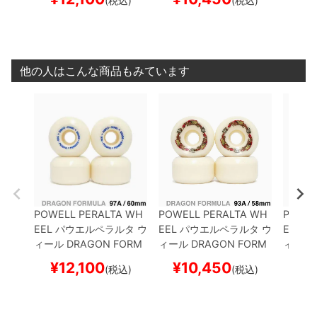
(税込)
(税込)
CUBIC
60mm x 38mm
NES II
DRAGONS
58m
CUBIC
スケートボード スケボー
m x 33mm
スケートボ
m
スケ
ード スケボー
ボー
他の人はこんな商品もみています
POWELL PERALTA WH
POWELL PERALTA WH
POWEL
EEL
パウエルペラルタ
ウ
EEL
パウエルペラルタ
ウ
EEL
パ
ィール
DRAGON FORM
ィール
DRAGON FORM
ィール
ULA（DF）97A
NANO
ULA（DF）93A RATBO
ULA（
¥
12,100
¥
10,450
¥
1
(税込)
(税込)
CUBIC
60mm x 38mm
NES II
DRAGONS
58m
CUBIC
スケートボード スケボー
m x 33mm
スケートボ
m
スケ
ード スケボー
ボー