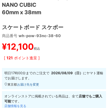
NANO CUBIC
60mm x 38mm
8.8inch
8.9inch
75mm
29.5cm
8.9inch
9.0inch以上
110mm
30cm
スケートボード スケボー
商品番号
wh-pow-93nc-38-60
9.0inch以上
¥
12,100
シェイプデッキ
税込
[
121
ポイント進呈 ]
高性能デッキ
明日
17時00分
までのご注文で
2026/08/09（日）
に
ヤマト運輸
でお届けします。
東京都
お届け先を変更
オンラインストアに掲載されている商品は、全て
店舗でもご購入
可能
です。
店舗情報を見る