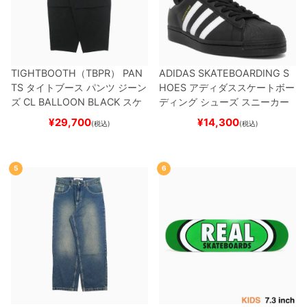
TIGHTBOOTH（TBPR） PAN
ADIDAS SKATEBOARDING S
TS
タイトブース
パンツ ジーン
HOES
アディダススケートボー
ズ
CL BALLOON
BLACK
スケ
ディング
シューズ スニーカー
ートボード スケボー
スーパースター
SUPERSTAR A
¥
29,700
¥
14,300
(税込)
(税込)
DV
BLACK/WHITE/WHITE
G
W6931
スケートボード スケボ
ー
5
6