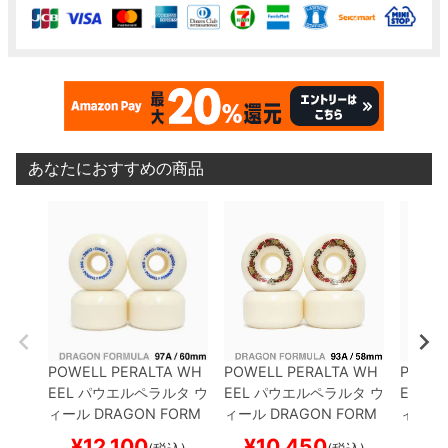
あなたにおすすめの商品
POWELL PERALTA WH
POWELL PERALTA WH
POWEL
EEL
パウエルペラルタ
ウ
EEL
パウエルペラルタ
ウ
EEL
パ
ィール
DRAGON FORM
ィール
DRAGON FORM
ィール
ULA（DF）97A
NANO
ULA（DF）93A RATBO
ULA（
¥
12,100
¥
10,450
¥
1