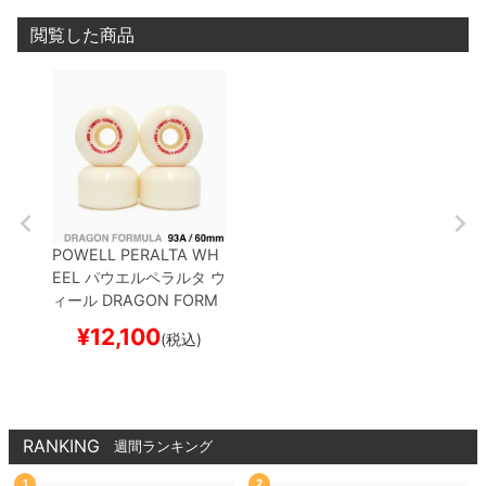
閲覧した商品
POWELL PERALTA WH
EEL
パウエルペラルタ
ウ
ィール
DRAGON FORM
ULA（DF）93A
NANO
¥
12,100
(税込)
CUBIC
60mm x 38mm
スケートボード スケボー
RANKING
週間ランキング
1
2