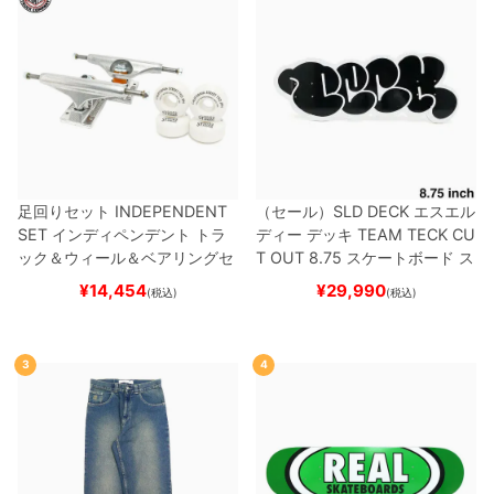
足回りセット
INDEPENDENT
（セール）
SLD DECK
エスエル
SET
インディペンデント
トラ
ディー
デッキ
TEAM
TECK CU
ック＆ウィール＆ベアリングセ
T OUT 8.75
スケートボード ス
ット
（トリック用）
スケートボ
ケボー
¥
14,454
¥
29,990
(税込)
(税込)
ード スケボー
3
4