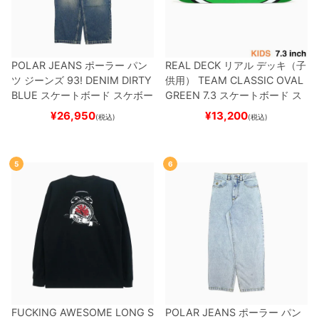
POLAR JEANS
ポーラー
パン
REAL DECK
リアル
デッキ（子
ツ ジーンズ
93! DENIM
DIRTY
供用）
TEAM
CLASSIC OVAL
BLUE
スケートボード スケボー
GREEN 7.3
スケートボード ス
ケボー
¥
26,950
¥
13,200
(税込)
(税込)
5
6
FUCKING AWESOME LONG S
POLAR JEANS
ポーラー
パン