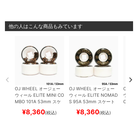
他の人はこんな商品もみています
OJ WHEEL
オージェー
OJ WHEEL
オージェー
OJ WH
ウィール
ELITE MINI CO
ウィール
ELITE NOMAD
ウィー
MBO 101A
53mm
スケ
S 95A
53mm
スケート
OMBO
ートボード スケボー
ボード スケボー
ボード
¥
8,360
¥
8,360
¥
(税込)
(税込)