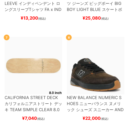
LEEVE
インディペンデント
ロ
ツ ジーンズ ビッグボーイ
BIG
ングスリーブTシャツ
FA x IND
BOY
LIGHT BLUE
スケートボ
EPENDENT
HOSTAGE
BLAC
ード スケボー
¥
13,200
¥
25,080
(税込)
(税込)
K
スケートボード スケボー
7
8
CALIFORNIA STREET DECK
NEW BALANCE NUMERIC S
カリフォルニアストリート
デッ
HOES
ニューバランス ヌメリ
キ
TEAM
SIMPLE CLEAR 8.0
ック
シューズ スニーカー
AND
ブランク（DSM）
スケートボ
REW REYNOLDS 933
NM933
¥
7,040
¥
22,000
(税込)
(税込)
ード スケボー
BAR
BROWN/BLACK
スケート
ボード スケボー