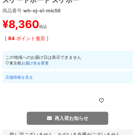
商品番号
wh-oj-el-mic56
8.8inch
8.9inch
75mm
29.5cm
¥
8,360
税込
8.9inch
9.0inch以上
110mm
30cm
[
84
ポイント進呈 ]
9.0inch以上
この地域へのお届け日は表示できません
シェイプデッキ
東京都
お届け先を変更
高性能デッキ
店舗情報を見る
再入荷お知らせ
申し訳ございません。ただいま在庫がございません。