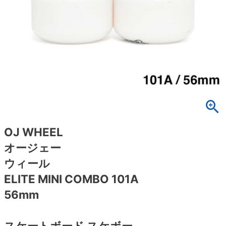
ボーンズ STF（エスティーエフ）
スケートパーク情報
特定商取引法に基づく表記
7.9inch
8.0inch
58mm
25cm
ボルト
ショーツ
パウエルペラルタ DF（ドラゴンフォーミュ
ラ）
8.0inch
8.1inch
59mm
25.5cm
パーツ・その他
長袖ボタンシャツ
ソフトウィール（クルーザー）
8.1inch
8.2inch
60mm
26cm
足回りセット（トラック・ウィールセット）
7分袖シャツ・ラグラン
8.2inch
8.3inch
62mm
26.5cm
ヘルメット・パッド
半袖シャツ
8.3inch
8.4inch
63mm
27cm
練習用アイテム（初心者におすすめ）
キャップ
OJ WHEEL
オージェー
8.4inch
8.5inch
64mm
27.5cm
スケートケース・バッグ
ソックス
ウィール
8.5inch
8.6inch
65mm
28cm
ELITE MINI COMBO 101A
メディア（雑誌・DVD・CD）
アンダーウエア
56mm
8.6inch
8.7inch
70mm
28.5cm
サイズの測り方
スケートボード スケボー
8.7inch
8.8inch
72mm
29cm