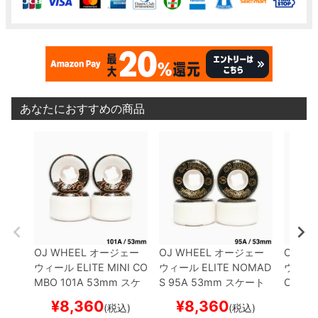
あなたにおすすめの商品
OJ WHEEL
オージェー
OJ WHEEL
オージェー
OJ WH
ウィール
ELITE MINI CO
ウィール
ELITE NOMAD
ウィー
MBO 101A
53mm
スケ
S 95A
53mm
スケート
OMBO
ートボード スケボー
ボード スケボー
ボード
¥
8,360
¥
8,360
¥
(税込)
(税込)