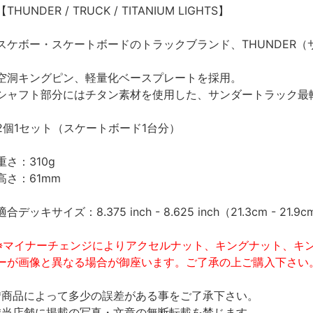
【THUNDER / TRUCK / TITANIUM LIGHTS】
スケボー・スケートボードのトラックブランド、THUNDER（
空洞キングピン、軽量化ベースプレートを採用。
シャフト部分にはチタン素材を使用した、サンダートラック最
2個1セット（スケートボード1台分）
重さ：310g
高さ：61mm
適合デッキサイズ：8.375 inch - 8.625 inch（21.3cm - 21.9
※マイナーチェンジによりアクセルナット、キングナット、キ
ーが画像と異なる場合が御座います。ご了承の上ご購入下さい
*商品によって多少の誤差がある事をご了承下さい。
*当店舗に掲載の写真・文章の無断転載を禁じます。