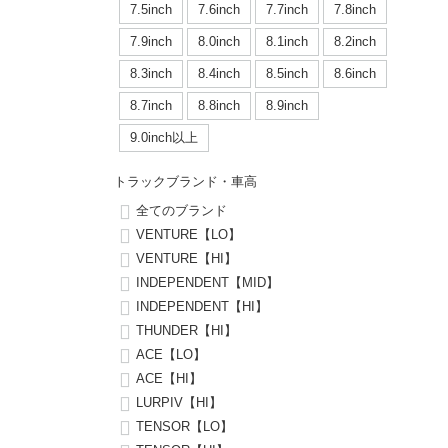
ボーンズ STF（エスティーエフ）
シューレース・その他
INFO
プライバシーポリシー
デッキテープ
パンツ
7.5inch
7.6inch
7.7inch
7.8inch
7.9inch
8.0inch
58mm
25cm
7.9inch
8.0inch
8.1inch
8.2inch
パウエルペラルタ DF（ドラゴンフォーミュラ）
スケートパーク情報
特定商取引法に基づく表記
ボルト
ショーツ
8.3inch
8.4inch
8.5inch
8.6inch
8.0inch
8.1inch
59mm
25.5cm
ソフトウィール（クルーザー）
8.7inch
8.8inch
8.9inch
パーツ・その他
長袖ボタンシャツ
8.1inch
8.2inch
60mm
26cm
9.0inch以上
足回りセット（トラック・ウィールセット）
7分袖シャツ・ラグラン
トラックブランド・車高
8.2inch
8.3inch
62mm
26.5cm
ヘルメット・パッド
半袖シャツ
全てのブランド
VENTURE【LO】
8.3inch
8.4inch
63mm
27cm
VENTURE【HI】
練習用アイテム（初心者におすすめ）
キャップ
INDEPENDENT【MID】
8.4inch
8.5inch
64mm
27.5cm
INDEPENDENT【HI】
スケートケース・バッグ
ソックス
THUNDER【HI】
8.5inch
8.6inch
65mm
28cm
ACE【LO】
メディア（雑誌・DVD・CD）
アンダーウエア
ACE【HI】
8.6inch
8.7inch
70mm
28.5cm
LURPIV【HI】
サイズの測り方
TENSOR【LO】
8.7inch
8.8inch
72mm
29cm