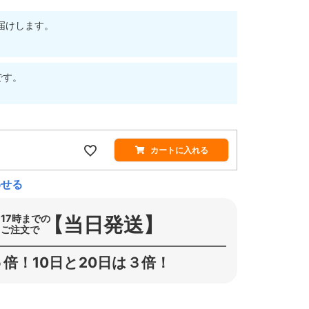
届けします。
です。
カートに入れる
わせる
【当日発送】
17時までの
ご注文で
倍！10日と20日は３倍！