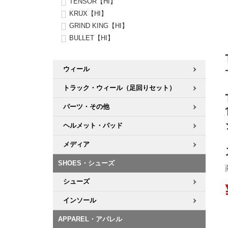
TENSOR【HI】
KRUX【HI】
8.8inch
8.9inch
75mm
29.5cm
GRIND KING【HI】
BULLET【HI】
8.9inch
9.0inch以上
110mm
30cm
ウィール
9.0inch以上
トラック・ウィール（足回りセット）
シェイプデッキ
パーツ・その他
ヘルメット・パッド
高性能デッキ
メディア
SHOES・シューズ
シューズ
インソール
APPAREL・アパレル