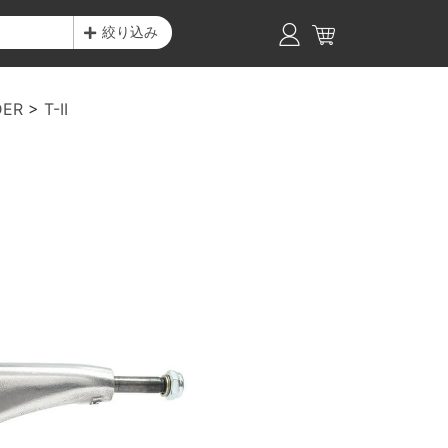
絞り込み
DER
T-II