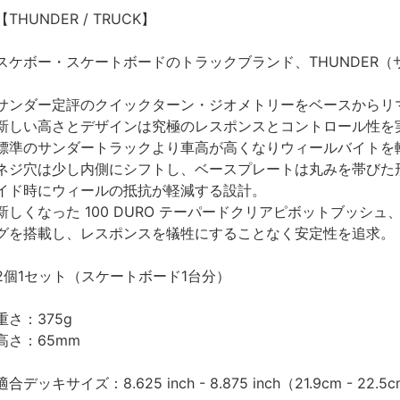
【THUNDER / TRUCK】
スケボー・スケートボードのトラックブランド、THUNDER（
サンダー定評のクイックターン・ジオメトリーをベースからリマ
新しい高さとデザインは究極のレスポンスとコントロール性を
標準のサンダートラックより車高が高くなりウィールバイトを
ネジ穴は少し内側にシフトし、ベースプレートは丸みを帯びた
イド時にウィールの抵抗が軽減する設計。
新しくなった 100 DURO テーパードクリアピボットブッシュ
グを搭載し、レスポンスを犠牲にすることなく安定性を追求。
2個1セット（スケートボード1台分）
重さ：375g
高さ：65mm
適合デッキサイズ：8.625 inch - 8.875 inch（21.9cm - 22.5