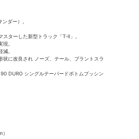
サンダー）。
スターした新型トラック「T-II」。
実現。
軽減。
形状に改良され ノーズ、テール、ブラントスラ
、90 DURO シングルテーパードボトムブッシン
cm）