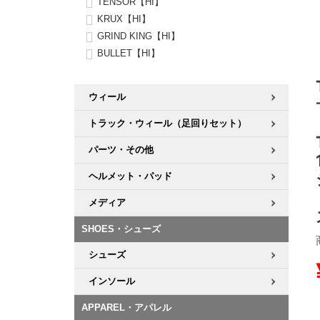
TENSOR【HI】
KRUX【HI】
8.8inch
8.9inch
75mm
29.5cm
GRIND KING【HI】
BULLET【HI】
8.9inch
9.0inch以上
110mm
30cm
ウィール
9.0inch以上
トラック・ウィール（足回りセット）
シェイプデッキ
パーツ・その他
ヘルメット・パッド
高性能デッキ
メディア
SHOES・シューズ
シューズ
インソール
APPAREL・アパレル