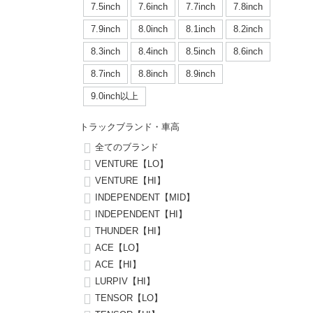
ボーンズ STF（エスティーエフ）
シューレース・その他
INFO
プライバシーポリシー
デッキテープ
パンツ
7.5inch
7.6inch
7.7inch
7.8inch
7.9inch
8.0inch
58mm
25cm
7.9inch
8.0inch
8.1inch
8.2inch
パウエルペラルタ DF（ドラゴンフォーミュラ）
スケートパーク情報
特定商取引法に基づく表記
ボルト
ショーツ
8.3inch
8.4inch
8.5inch
8.6inch
8.0inch
8.1inch
59mm
25.5cm
ソフトウィール（クルーザー）
8.7inch
8.8inch
8.9inch
パーツ・その他
長袖ボタンシャツ
8.1inch
8.2inch
60mm
26cm
9.0inch以上
足回りセット（トラック・ウィールセット）
7分袖シャツ・ラグラン
トラックブランド・車高
8.2inch
8.3inch
62mm
26.5cm
ヘルメット・パッド
半袖シャツ
全てのブランド
VENTURE【LO】
8.3inch
8.4inch
63mm
27cm
VENTURE【HI】
練習用アイテム（初心者におすすめ）
キャップ
INDEPENDENT【MID】
8.4inch
8.5inch
64mm
27.5cm
INDEPENDENT【HI】
スケートケース・バッグ
ソックス
THUNDER【HI】
8.5inch
8.6inch
65mm
28cm
ACE【LO】
メディア（雑誌・DVD・CD）
アンダーウエア
ACE【HI】
8.6inch
8.7inch
70mm
28.5cm
LURPIV【HI】
サイズの測り方
TENSOR【LO】
8.7inch
8.8inch
72mm
29cm