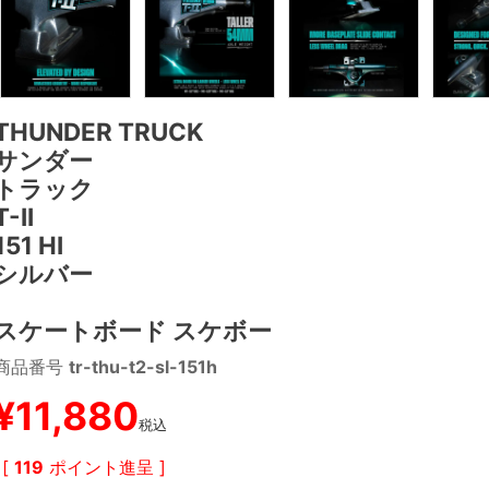
THUNDER TRUCK
サンダー
トラック
T-II
151 HI
シルバー
スケートボード スケボー
商品番号
tr-thu-t2-sl-151h
¥
11,880
税込
[
119
ポイント進呈 ]