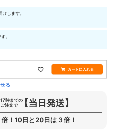
届けします。
です。
カートに入れる
わせる
【当日発送】
17時までの
ご注文で
倍！10日と20日は３倍！