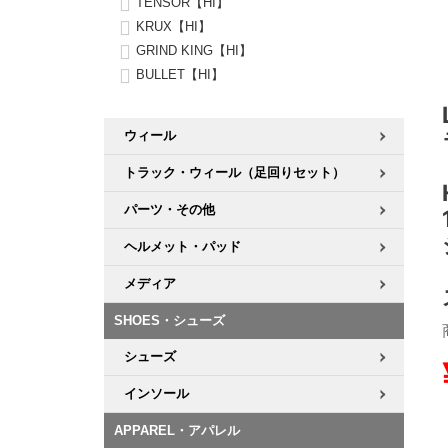
TENSOR【HI】
KRUX【HI】
8.8inch
8.9inch
75mm
29.5cm
GRIND KING【HI】
BULLET【HI】
8.9inch
9.0inch以上
110mm
30cm
ウィール
9.0inch以上
トラック・ウィール（足回りセット）
シェイプデッキ
パーツ・その他
ヘルメット・パッド
高性能デッキ
メディア
SHOES・シューズ
シューズ
インソール
APPAREL・アパレル