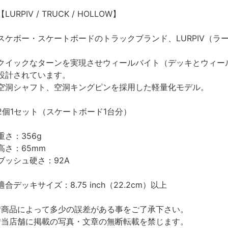
【LURPIV / TRUCK / HOLLOW】
スケボー・スケートボードのトラックブランド、LURPIV（ラ
クイックなターンを実現させウィールバイト（デッキとウィー
設計されています。
空洞シャフト、空洞キングピンを採用した軽量化モデル。
2個1セット（スケートボード1台分）
重さ：356g
高さ：65mm
ブッシュ硬さ：92A
適合デッキサイズ：8.75 inch（22.2cm）以上
*商品によって多少の誤差がある事をご了承下さい。
*当店舗に掲載の写真・文章の無断転載を禁じます。