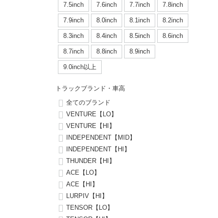
ボーンズ STF（エスティーエフ）
シューレース・その他
INFO
プライバシーポリシー
デッキテープ
パンツ
7.5inch
7.6inch
7.7inch
7.8inch
7.9inch
8.0inch
58mm
25cm
7.9inch
8.0inch
8.1inch
8.2inch
パウエルペラルタ DF（ドラゴンフォーミュラ）
スケートパーク情報
特定商取引法に基づく表記
ボルト
ショーツ
8.3inch
8.4inch
8.5inch
8.6inch
8.0inch
8.1inch
59mm
25.5cm
ソフトウィール（クルーザー）
8.7inch
8.8inch
8.9inch
パーツ・その他
長袖ボタンシャツ
8.1inch
8.2inch
60mm
26cm
9.0inch以上
足回りセット（トラック・ウィールセット）
7分袖シャツ・ラグラン
トラックブランド・車高
8.2inch
8.3inch
62mm
26.5cm
ヘルメット・パッド
半袖シャツ
全てのブランド
VENTURE【LO】
8.3inch
8.4inch
63mm
27cm
VENTURE【HI】
練習用アイテム（初心者におすすめ）
キャップ
INDEPENDENT【MID】
8.4inch
8.5inch
64mm
27.5cm
INDEPENDENT【HI】
スケートケース・バッグ
ソックス
THUNDER【HI】
8.5inch
8.6inch
65mm
28cm
ACE【LO】
メディア（雑誌・DVD・CD）
アンダーウエア
ACE【HI】
8.6inch
8.7inch
70mm
28.5cm
LURPIV【HI】
サイズの測り方
TENSOR【LO】
8.7inch
8.8inch
72mm
29cm