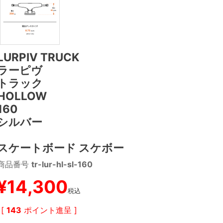
LURPIV TRUCK
ラーピヴ
トラック
HOLLOW
160
シルバー
スケートボード スケボー
商品番号
tr-lur-hl-sl-160
¥
14,300
税込
[
143
ポイント進呈 ]