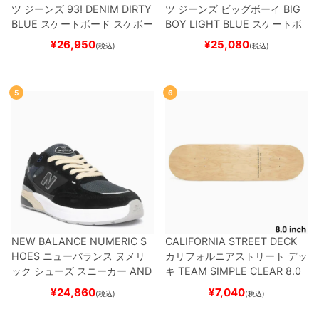
ツ ジーンズ
93! DENIM
DIRTY
ツ ジーンズ ビッグボーイ
BIG
BLUE
スケートボード スケボー
BOY
LIGHT BLUE
スケートボ
ード スケボー
¥
26,950
¥
25,080
(税込)
(税込)
5
6
NEW BALANCE NUMERIC S
CALIFORNIA STREET DECK
HOES
ニューバランス ヌメリ
カリフォルニアストリート
デッ
ック
シューズ スニーカー
AND
キ
TEAM
SIMPLE CLEAR 8.0
REW REYNOLDS 933
UN933
ブランク（DSM）
スケートボ
¥
24,860
¥
7,040
(税込)
(税込)
BNT
BLACK/NAVY
スケートボ
ード スケボー
ード スケボー