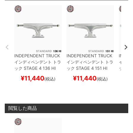
INDEPENDENT TRUCK
INDEPENDENT TRUCK
INDEP
インディペンデント
トラ
インディペンデント
トラ
インデ
ック
STAGE 4
136 HI
ック
STAGE 4
151 HI
ック
ST
（STANDARD）
シルバ
（STANDARD）
シルバ
（STA
¥
11,440
¥
11,440
¥
1
(税込)
(税込)
ー
6 HOLE BASEPLATE
ー
6 HOLE BASEPLATE
ー
6 H
スケートボード スケボー
スケートボード スケボー
スケー
閲覧した商品