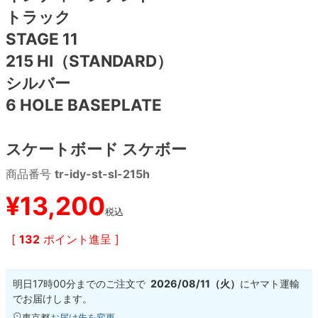
トラック
8.8inch
8.9inch
75mm
29.5cm
STAGE 11
215 HI（STANDARD）
8.9inch
9.0inch以上
110mm
30cm
シルバー
6 HOLE BASEPLATE
9.0inch以上
シェイプデッキ
スケートボード スケボー
商品番号
tr-idy-st-sl-215h
高性能デッキ
¥
13,200
税込
[
132
ポイント進呈 ]
明日
17時00分
までのご注文で
2026/08/11（火）
に
ヤマト運輸
でお届けします。
東京都
お届け先を変更