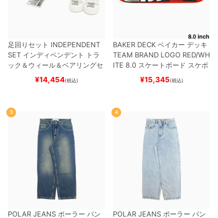
足回りセット
INDEPENDENT
BAKER DECK
ベイカー
デッキ
SET
インディペンデント
トラ
TEAM
BRAND LOGO RED/WH
ック＆ウィール＆ベアリングセ
ITE 8.0
スケートボード スケボ
ット
（トリック用）
スケートボ
ー
¥
14,454
¥
15,345
(税込)
(税込)
ード スケボー
3
4
POLAR JEANS
ポーラー
パン
POLAR JEANS
ポーラー
パン