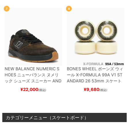
7
8
NEW BALANCE NUMERIC S
BONES WHEEL
ボーンズ
ウィ
HOES
ニューバランス ヌメリ
ール
X-FORMULA 99A V1 ST
ック
シューズ スニーカー
AND
ANDARD 26
53mm
スケート
REW REYNOLDS 933
NM933
ボード スケボー
¥
22,000
¥
9,680
(税込)
(税込)
BAR
BROWN/BLACK
スケート
ボード スケボー
カテゴリーメニュー（スケートボード）