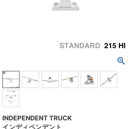
ボーンズ STF（エスティーエフ）
スケートパーク情報
特定商取引法に基づく表記
7.9inch
8.0inch
58mm
25cm
ボルト
ショーツ
パウエルペラルタ DF（ドラゴンフォーミュ
ラ）
8.0inch
8.1inch
59mm
25.5cm
パーツ・その他
長袖ボタンシャツ
ソフトウィール（クルーザー）
8.1inch
8.2inch
60mm
26cm
足回りセット（トラック・ウィールセット）
7分袖シャツ・ラグラン
8.2inch
8.3inch
62mm
26.5cm
ヘルメット・パッド
半袖シャツ
8.3inch
8.4inch
63mm
27cm
練習用アイテム（初心者におすすめ）
キャップ
8.4inch
8.5inch
64mm
27.5cm
スケートケース・バッグ
ソックス
8.5inch
8.6inch
65mm
28cm
メディア（雑誌・DVD・CD）
アンダーウエア
8.6inch
8.7inch
70mm
28.5cm
サイズの測り方
INDEPENDENT TRUCK
インディペンデント
8.7inch
8.8inch
72mm
29cm