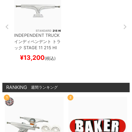
INDEPENDENT TRUCK
インディペンデント
トラ
ック
STAGE 11
215 HI
（STANDARD）
シルバ
¥
13,200
(税込)
ー
6 HOLE BASEPLATE
スケートボード スケボー
RANKING
週間ランキング
1
2