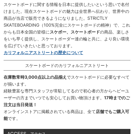
スケートボードに関する情報を日本に提供したいという思いで名付
けました。現在スケートボードの魅力は全世界へ伝わり、世界中の
商品が当店で販売できるようになりました。STRICTLY
SKATEBOARDING（100%完全にスケートボードの精神）で、これ
からも日本全国の皆様に
スケボー、スケートボード
の商品、楽しさ
をいち早く提供し、スケートボーダー達の輪と共に、より良い環境
を広げていきたいと思っております。
カリフォルニアストリートの歴史について
スケートボードのカリフォルニアストリート
在庫数常時3,000点以上の品揃え
でスケートボードに必要なすべて
が揃います。
経験豊富な専門スタッフが常駐してるので初心者の方からヘビーユ
ーザーの方までいつでも安心してお買い物頂けます。
17時までのご
注文は当日発送！
オンラインストアに掲載されている商品は、全て
店舗でもご購入可
能
です。
ACCESS
アクセス