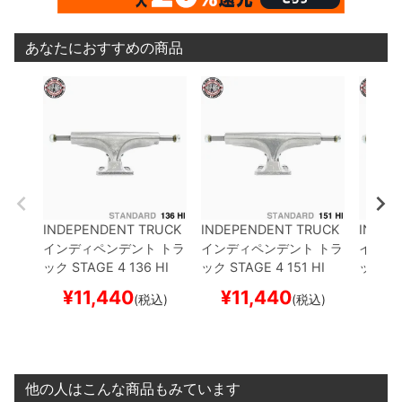
あなたにおすすめの商品
INDEPENDENT TRUCK
INDEPENDENT TRUCK
INDEP
インディペンデント
トラ
インディペンデント
トラ
インデ
ック
STAGE 4
136 HI
ック
STAGE 4
151 HI
ック
ST
（STANDARD）
シルバ
（STANDARD）
シルバ
（STA
¥
11,440
¥
11,440
¥
1
(税込)
(税込)
ー
6 HOLE BASEPLATE
ー
6 HOLE BASEPLATE
ー
6 H
スケートボード スケボー
スケートボード スケボー
スケー
他の人はこんな商品もみています