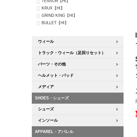
TENSOR【HI】
KRUX【HI】
8.8inch
8.9inch
75mm
29.5cm
GRIND KING【HI】
BULLET【HI】
8.9inch
9.0inch以上
110mm
30cm
ウィール
9.0inch以上
トラック・ウィール（足回りセット）
シェイプデッキ
パーツ・その他
ヘルメット・パッド
高性能デッキ
メディア
SHOES・シューズ
シューズ
インソール
APPAREL・アパレル