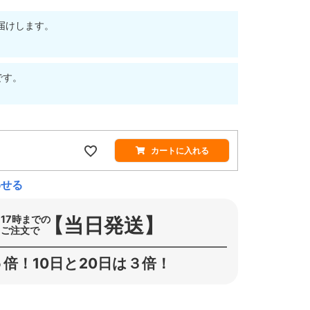
届けします。
です。
カートに入れる
わせる
【当日発送】
17時までの
ご注文で
倍！10日と20日は３倍！