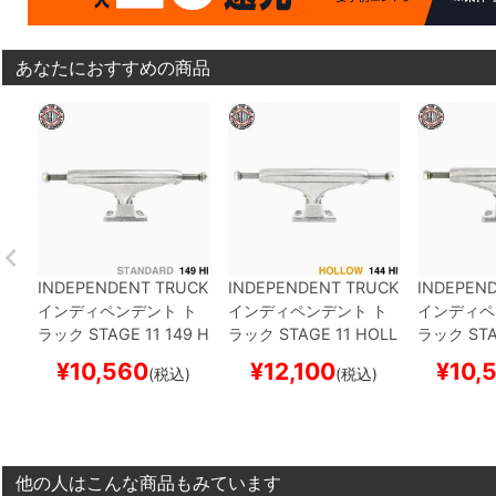
あなたにおすすめの商品
INDEPENDENT TRUCK
INDEPENDENT TRUCK
INDEPEN
インディペンデント
ト
インディペンデント
ト
インディペ
ラック
STAGE 11
149 H
ラック
STAGE 11 HOLL
ラック
STA
I（STANDARD）
シルバ
OW
144 HI（STANDAR
I（STAND
¥
10,560
¥
12,100
¥
10,
(税込)
(税込)
ー
スケートボード スケ
D）
シルバー
スケート
ー
スケート
ボー
ボード スケボー
ボー
他の人はこんな商品もみています