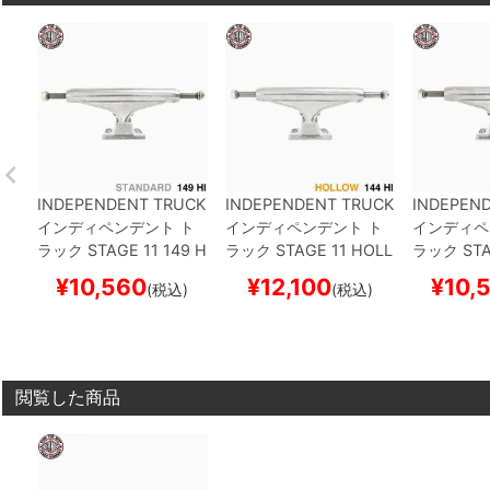
INDEPENDENT TRUCK
INDEPENDENT TRUCK
INDEPEN
インディペンデント
ト
インディペンデント
ト
インディペ
ラック
STAGE 11
149 H
ラック
STAGE 11 HOLL
ラック
STA
I（STANDARD）
シルバ
OW
144 HI（STANDAR
I（STAND
¥
10,560
¥
12,100
¥
10,
(税込)
(税込)
ー
スケートボード スケ
D）
シルバー
スケート
ー
スケート
ボー
ボード スケボー
ボー
閲覧した商品