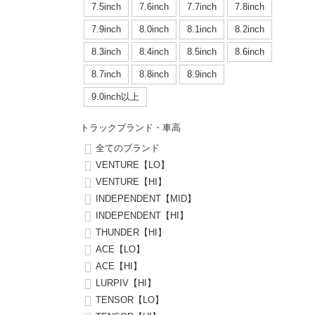
ボーンズ STF（エスティーエフ）
シューレース・その他
INFO
プライバシーポリシー
デッキテープ
パンツ
7.5inch
7.6inch
7.7inch
7.8inch
7.9inch
8.0inch
58mm
25cm
7.9inch
8.0inch
8.1inch
8.2inch
パウエルペラルタ DF（ドラゴンフォーミュラ）
スケートパーク情報
特定商取引法に基づく表記
ボルト
ショーツ
8.3inch
8.4inch
8.5inch
8.6inch
8.0inch
8.1inch
59mm
25.5cm
ソフトウィール（クルーザー）
8.7inch
8.8inch
8.9inch
パーツ・その他
長袖ボタンシャツ
8.1inch
8.2inch
60mm
26cm
9.0inch以上
足回りセット（トラック・ウィールセット）
7分袖シャツ・ラグラン
トラックブランド・車高
8.2inch
8.3inch
62mm
26.5cm
ヘルメット・パッド
半袖シャツ
全てのブランド
VENTURE【LO】
8.3inch
8.4inch
63mm
27cm
VENTURE【HI】
練習用アイテム（初心者におすすめ）
キャップ
INDEPENDENT【MID】
8.4inch
8.5inch
64mm
27.5cm
INDEPENDENT【HI】
スケートケース・バッグ
ソックス
THUNDER【HI】
8.5inch
8.6inch
65mm
28cm
ACE【LO】
メディア（雑誌・DVD・CD）
アンダーウエア
ACE【HI】
8.6inch
8.7inch
70mm
28.5cm
LURPIV【HI】
サイズの測り方
TENSOR【LO】
8.7inch
8.8inch
72mm
29cm