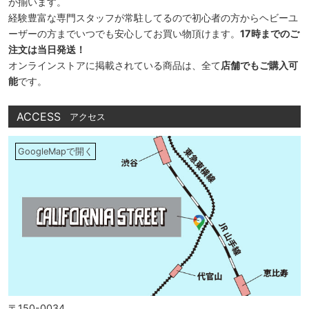
が揃います。
経験豊富な専門スタッフが常駐してるので初心者の方からヘビーユ
ーザーの方までいつでも安心してお買い物頂けます。
17時までのご
注文は当日発送！
オンラインストアに掲載されている商品は、全て
店舗でもご購入可
能
です。
ACCESS
アクセス
GoogleMapで開く
〒150-0034