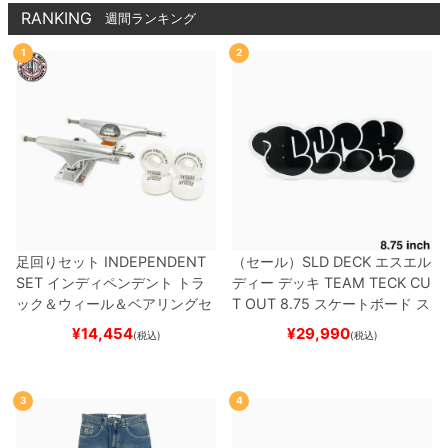
RANKING
週間ランキング
1
2
足回りセット
INDEPENDENT
（セール）
SLD DECK
エスエル
SET
インディペンデント
トラ
ディー
デッキ
TEAM
TECK CU
ック＆ウィール＆ベアリングセ
T OUT 8.75
スケートボード ス
ット
（トリック用）
スケートボ
ケボー
¥
14,454
¥
29,990
(税込)
(税込)
ード スケボー
3
4