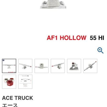
ボーンズ STF（エスティーエフ）
スケートパーク情報
特定商取引法に基づく表記
7.9inch
8.0inch
58mm
25cm
ボルト
ショーツ
パウエルペラルタ DF（ドラゴンフォーミュ
ラ）
8.0inch
8.1inch
59mm
25.5cm
パーツ・その他
長袖ボタンシャツ
ソフトウィール（クルーザー）
8.1inch
8.2inch
60mm
26cm
足回りセット（トラック・ウィールセット）
7分袖シャツ・ラグラン
8.2inch
8.3inch
62mm
26.5cm
ヘルメット・パッド
半袖シャツ
8.3inch
8.4inch
63mm
27cm
練習用アイテム（初心者におすすめ）
キャップ
8.4inch
8.5inch
64mm
27.5cm
スケートケース・バッグ
ソックス
8.5inch
8.6inch
65mm
28cm
メディア（雑誌・DVD・CD）
アンダーウエア
8.6inch
8.7inch
70mm
28.5cm
サイズの測り方
ACE TRUCK
エース
8.7inch
8.8inch
72mm
29cm