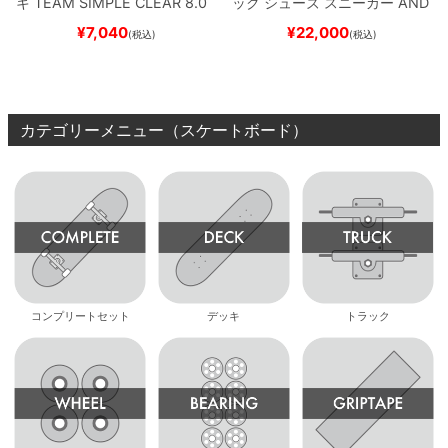
キ
TEAM
SIMPLE CLEAR 8.0
ック
シューズ スニーカー
AND
ブランク（DSM）
スケートボ
REW REYNOLDS 933
NM933
¥
7,040
¥
22,000
(税込)
(税込)
ード スケボー
BAR
BROWN/BLACK
スケート
ボード スケボー
カテゴリーメニュー（スケートボード）
コンプリートセット
デッキ
トラック