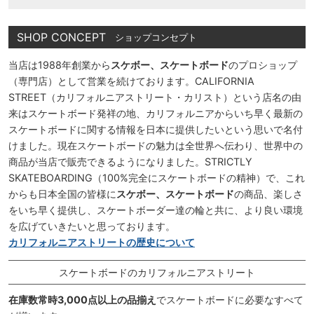
SHOP CONCEPT
ショップコンセプト
当店は1988年創業から
スケボー、スケートボード
のプロショップ
（専門店）として営業を続けております。CALIFORNIA
STREET（カリフォルニアストリート・カリスト）という店名の由
来はスケートボード発祥の地、カリフォルニアからいち早く最新の
スケートボードに関する情報を日本に提供したいという思いで名付
けました。現在スケートボードの魅力は全世界へ伝わり、世界中の
商品が当店で販売できるようになりました。STRICTLY
SKATEBOARDING（100%完全にスケートボードの精神）で、これ
からも日本全国の皆様に
スケボー、スケートボード
の商品、楽しさ
をいち早く提供し、スケートボーダー達の輪と共に、より良い環境
を広げていきたいと思っております。
カリフォルニアストリートの歴史について
スケートボードのカリフォルニアストリート
在庫数常時3,000点以上の品揃え
でスケートボードに必要なすべて