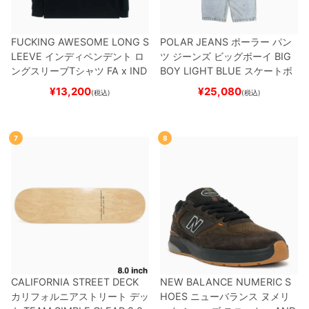
FUCKING AWESOME LONG S
POLAR JEANS
ポーラー
パン
LEEVE
インディペンデント
ロ
ツ ジーンズ ビッグボーイ
BIG
ングスリーブTシャツ
FA x IND
BOY
LIGHT BLUE
スケートボ
EPENDENT
HOSTAGE
BLAC
ード スケボー
¥
13,200
¥
25,080
(税込)
(税込)
K
スケートボード スケボー
7
8
CALIFORNIA STREET DECK
NEW BALANCE NUMERIC S
カリフォルニアストリート
デッ
HOES
ニューバランス ヌメリ