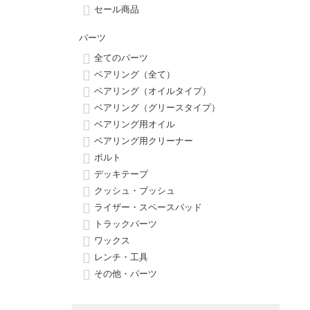
ボーンズ STF（エスティーエフ）
シューレース・その他
INFO
プライバシーポリシー
デッキテープ
パンツ
セール商品
7.9inch
8.0inch
58mm
25cm
パウエルペラルタ DF（ドラゴンフォーミュラ）
スケートパーク情報
特定商取引法に基づく表記
ボルト
ショーツ
パーツ
全てのパーツ
8.0inch
8.1inch
59mm
25.5cm
ソフトウィール（クルーザー）
パーツ・その他
長袖ボタンシャツ
ベアリング（全て）
ベアリング（オイルタイプ）
8.1inch
8.2inch
60mm
26cm
ベアリング（グリースタイプ）
足回りセット（トラック・ウィールセット）
7分袖シャツ・ラグラン
ベアリング用オイル
8.2inch
8.3inch
62mm
26.5cm
ベアリング用クリーナー
ヘルメット・パッド
半袖シャツ
ボルト
8.3inch
8.4inch
63mm
27cm
デッキテープ
練習用アイテム（初心者におすすめ）
キャップ
クッシュ・ブッシュ
8.4inch
8.5inch
64mm
27.5cm
ライザー・スペースパッド
スケートケース・バッグ
ソックス
トラックパーツ
8.5inch
8.6inch
65mm
28cm
ワックス
メディア（雑誌・DVD・CD）
アンダーウエア
レンチ・工具
8.6inch
8.7inch
70mm
28.5cm
その他・パーツ
サイズの測り方
8.7inch
8.8inch
72mm
29cm