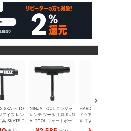
S SKATE TO
NINJA TOOL
ニンジャ
HARDZEISS TOOL
ハー
ツアイス
レン
レンチ ツール 工具
KUN
ドツアイス
レンチ ツー
工具
SKATE T
AI TOOL
スケートボー
ル 工具
GRIP TAPE ERA
 3
スケート
ド スケボー
SER
スケートボード ス
10
¥
2,585
¥
330