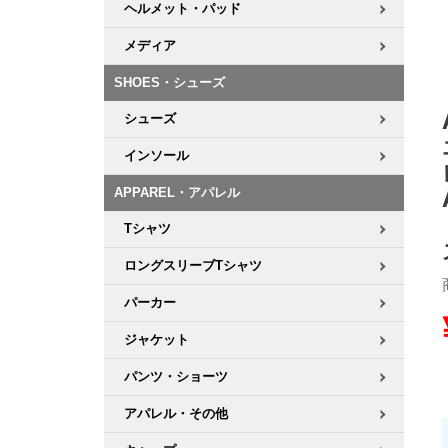
ヘルメット・パッド
8.8inch
8.9inch
75mm
29.5cm
メディア
SHOES・シューズ
8.9inch
9.0inch以上
110mm
30cm
シューズ
9.0inch以上
インソール
APPAREL・アパレル
シェイプデッキ
Tシャツ
高性能デッキ
ロングスリーブTシャツ
パーカー
ジャケット
パンツ・ショーツ
アパレル・その他