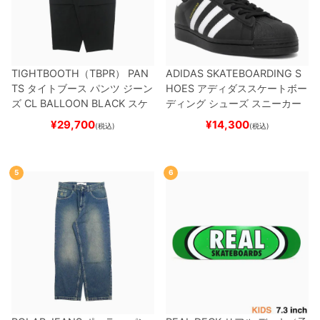
TIGHTBOOTH（TBPR） PAN
ADIDAS SKATEBOARDING S
TS
タイトブース
パンツ ジーン
HOES
アディダススケートボー
ズ
CL BALLOON
BLACK
スケ
ディング
シューズ スニーカー
ートボード スケボー
スーパースター
SUPERSTAR A
¥
29,700
¥
14,300
(税込)
(税込)
DV
BLACK/WHITE/WHITE
G
W6931
スケートボード スケボ
ー
5
6