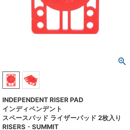
ボーンズ STF（エスティーエフ）
スケートパーク情報
特定商取引法に基づく表記
7.9inch
8.0inch
58mm
25cm
ボルト
ショーツ
パウエルペラルタ DF（ドラゴンフォーミュ
ラ）
8.0inch
8.1inch
59mm
25.5cm
パーツ・その他
長袖ボタンシャツ
ソフトウィール（クルーザー）
8.1inch
8.2inch
60mm
26cm
足回りセット（トラック・ウィールセット）
7分袖シャツ・ラグラン
8.2inch
8.3inch
62mm
26.5cm
ヘルメット・パッド
半袖シャツ
8.3inch
8.4inch
63mm
27cm
練習用アイテム（初心者におすすめ）
キャップ
8.4inch
8.5inch
64mm
27.5cm
スケートケース・バッグ
ソックス
INDEPENDENT RISER PAD
8.5inch
8.6inch
65mm
28cm
メディア（雑誌・DVD・CD）
アンダーウエア
インディペンデント
8.6inch
8.7inch
70mm
28.5cm
スペースパッド ライザーパッド 2枚入り
サイズの測り方
RISERS・SUMMIT
8.7inch
8.8inch
72mm
29cm