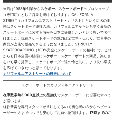
当店は1988年創業から
スケボー、スケートボード
のプロショップ
（専門店）として営業を続けております。CALIFORNIA
STREET（カリフォルニアストリート・カリスト）という店名の由
来はスケートボード発祥の地、カリフォルニアからいち早く最新の
スケートボードに関する情報を日本に提供したいという思いで名付
けました。現在スケートボードの魅力は全世界へ伝わり、世界中の
商品が当店で販売できるようになりました。STRICTLY
SKATEBOARDING（100%完全にスケートボードの精神）で、これ
からも日本全国の皆様に
スケボー、スケートボード
の商品、楽しさ
をいち早く提供し、スケートボーダー達の輪と共に、より良い環境
を広げていきたいと思っております。
カリフォルニアストリートの歴史について
スケートボードのカリフォルニアストリート
在庫数常時3,000点以上の品揃え
でスケートボードに必要なすべて
が揃います。
経験豊富な専門スタッフが常駐してるので初心者の方からヘビーユ
ーザーの方までいつでも安心してお買い物頂けます。
17時までのご