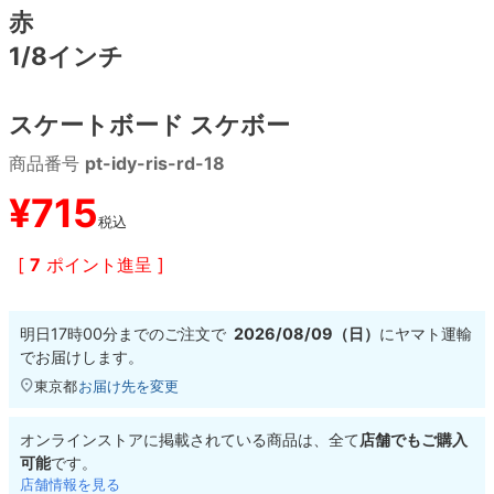
赤
1/8インチ
8.8inch
8.9inch
75mm
29.5cm
8.9inch
9.0inch以上
110mm
30cm
スケートボード スケボー
商品番号
pt-idy-ris-rd-18
9.0inch以上
¥
715
シェイプデッキ
税込
[
7
ポイント進呈 ]
高性能デッキ
明日
17時00分
までのご注文で
2026/08/09（日）
に
ヤマト運輸
でお届けします。
東京都
お届け先を変更
オンラインストアに掲載されている商品は、全て
店舗でもご購入
可能
です。
店舗情報を見る