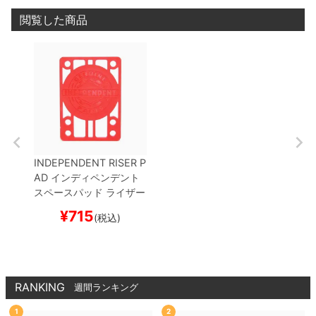
閲覧した商品
INDEPENDENT RISER P
AD
インディペンデント
スペースパッド ライザー
パッド 2枚入り
RISER
¥
715
(税込)
S・SUMMIT
赤
1/8イン
チ
スケートボード スケ
ボー
RANKING
週間ランキング
1
2