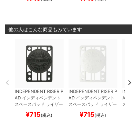
S・SUMMIT
黒
1/8イン
S・SUMMIT
白
1/8イン
S・SU
チ
スケートボード スケ
チ
スケートボード スケ
チ
スケ
ボー
ボー
ボー
他の人はこんな商品もみています
INDEPENDENT RISER P
INDEPENDENT RISER P
INDEP
AD
インディペンデント
AD
インディペンデント
AD
イ
スペースパッド ライザー
スペースパッド ライザー
スペー
パッド 2枚入り
RISER
パッド 2枚入り
RISER
パッド
¥
715
¥
715
(税込)
(税込)
S・SUMMIT
黒
1/8イン
S・SUMMIT
白
1/8イン
S・SU
チ
スケートボード スケ
チ
スケートボード スケ
チ
スケ
ボー
ボー
ボー