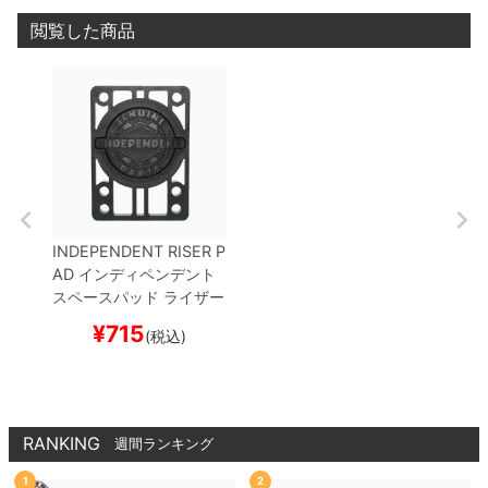
閲覧した商品
INDEPENDENT RISER P
AD
インディペンデント
スペースパッド ライザー
パッド 2枚入り
RISER
¥
715
(税込)
S・SUMMIT
黒
1/4イン
チ
スケートボード スケ
ボー
RANKING
週間ランキング
1
2