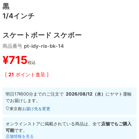
黒
1/4インチ
8.8inch
8.9inch
75mm
29.5cm
8.9inch
9.0inch以上
110mm
30cm
スケートボード スケボー
商品番号
pt-idy-ris-bk-14
9.0inch以上
¥
715
シェイプデッキ
税込
[
21
ポイント進呈 ]
高性能デッキ
明日
17時00分
までのご注文で
2026/08/12（水）
に
ヤマト運輸
でお届けします。
東京都
お届け先を変更
オンラインストアに掲載されている商品は、全て
店舗でもご購入
可能
です。
店舗情報を見る