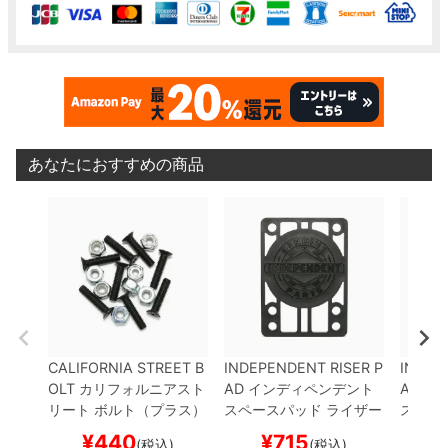
あなたにおすすめの商品
CALIFORNIA STREET B
INDEPENDENT RISER P
INDEP
OLT
カリフォルニアスト
AD
インディペンデント
AD
イ
リート
ボルト（プラス）
スペースパッド ライザー
スペー
7/8、1、1-1/8、1-1/4、
パッド 2枚入り
RISER
パッド
¥
440
¥
715
(税込)
(税込)