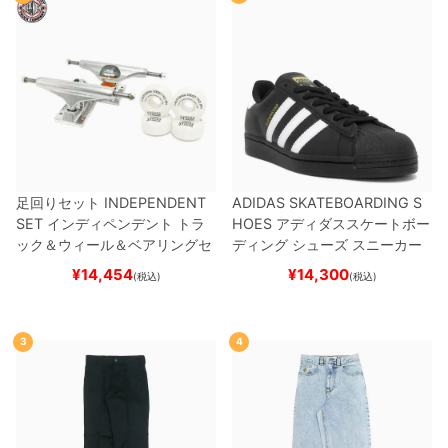
足回りセット
INDEPENDENT
ADIDAS SKATEBOARDING S
SET
インディペンデント
トラ
HOES
アディダススケートボー
ック＆ウィール＆ベアリングセ
ディング
シューズ スニーカー
ット
（トリック用）
スケートボ
スーパースター
SUPERSTAR A
¥
14,454
¥
14,300
(税込)
(税込)
ード スケボー
DV
BLACK/WHITE/WHITE
G
W6931
スケートボード スケボ
ー
3
4