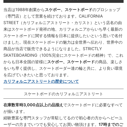
当店は1988年創業から
スケボー、スケートボード
のプロショップ
（専門店）として営業を続けております。CALIFORNIA
STREET（カリフォルニアストリート・カリスト）という店名の由
来はスケートボード発祥の地、カリフォルニアからいち早く最新の
スケートボードに関する情報を日本に提供したいという思いで名付
けました。現在スケートボードの魅力は全世界へ伝わり、世界中の
商品が当店で販売できるようになりました。STRICTLY
SKATEBOARDING（100%完全にスケートボードの精神）で、これ
からも日本全国の皆様に
スケボー、スケートボード
の商品、楽しさ
をいち早く提供し、スケートボーダー達の輪と共に、より良い環境
を広げていきたいと思っております。
カリフォルニアストリートの歴史について
スケートボードのカリフォルニアストリート
在庫数常時3,000点以上の品揃え
でスケートボードに必要なすべて
が揃います。
経験豊富な専門スタッフが常駐してるので初心者の方からヘビーユ
ーザーの方までいつでも安心してお買い物頂けます。
17時までのご