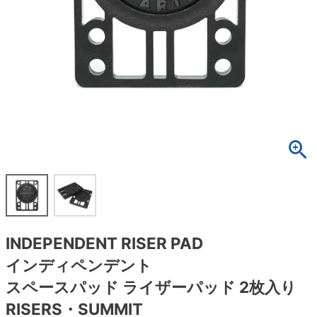
ボーンズ STF（エスティーエフ）
スケートパーク情報
特定商取引法に基づく表記
7.9inch
8.0inch
58mm
25cm
ボルト
ショーツ
パウエルペラルタ DF（ドラゴンフォーミュ
ラ）
8.0inch
8.1inch
59mm
25.5cm
パーツ・その他
長袖ボタンシャツ
ソフトウィール（クルーザー）
8.1inch
8.2inch
60mm
26cm
足回りセット（トラック・ウィールセット）
7分袖シャツ・ラグラン
8.2inch
8.3inch
62mm
26.5cm
ヘルメット・パッド
半袖シャツ
8.3inch
8.4inch
63mm
27cm
練習用アイテム（初心者におすすめ）
キャップ
8.4inch
8.5inch
64mm
27.5cm
スケートケース・バッグ
ソックス
INDEPENDENT RISER PAD
8.5inch
8.6inch
65mm
28cm
メディア（雑誌・DVD・CD）
アンダーウエア
インディペンデント
8.6inch
8.7inch
70mm
28.5cm
スペースパッド ライザーパッド 2枚入り
サイズの測り方
RISERS・SUMMIT
8.7inch
8.8inch
72mm
29cm