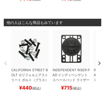
1-1/2
PHILLIPS
BLACK
S・SUMMIT
黒
1/8イン
S・SU
スケートボード スケボー
チ
スケートボード スケ
チ
スケ
ボー
ボー
他の人はこんな商品もみています
CALIFORNIA STREET B
INDEPENDENT RISER P
INDEP
OLT
カリフォルニアスト
AD
インディペンデント
AD
イ
リート
ボルト（プラス）
スペースパッド ライザー
スペー
7/8、1、1-1/8、1-1/4、
パッド 2枚入り
RISER
パッド
¥
440
¥
715
(税込)
(税込)
1-1/2
PHILLIPS
BLACK
S・SUMMIT
黒
1/8イン
S・SU
スケートボード スケボー
チ
スケートボード スケ
チ
スケ
ボー
ボー