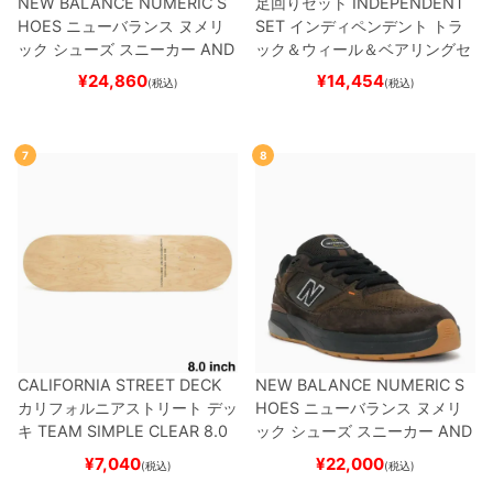
NEW BALANCE NUMERIC S
足回りセット
INDEPENDENT
HOES
ニューバランス ヌメリ
SET
インディペンデント
トラ
ック
シューズ スニーカー
AND
ック＆ウィール＆ベアリングセ
REW REYNOLDS 933
UN933
ット
（クルーザー用）
スケート
¥
24,860
¥
14,454
(税込)
(税込)
BNT
BLACK/NAVY
スケートボ
ボード スケボー
ード スケボー
7
8
CALIFORNIA STREET DECK
NEW BALANCE NUMERIC S
カリフォルニアストリート
デッ
HOES
ニューバランス ヌメリ
キ
TEAM
SIMPLE CLEAR 8.0
ック
シューズ スニーカー
AND
ブランク（DSM）
スケートボ
REW REYNOLDS 933
NM933
¥
7,040
¥
22,000
(税込)
(税込)
ード スケボー
BAR
BROWN/BLACK
スケート