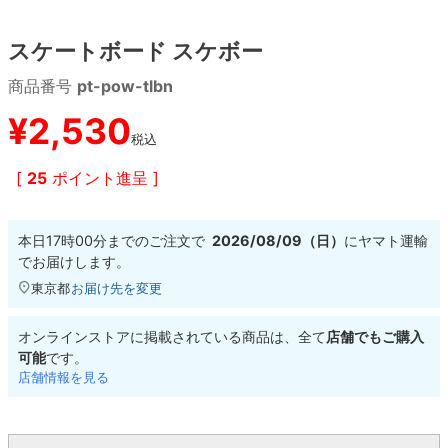
スケートボード スケボー
8.8inch
8.9inch
75mm
29.5cm
商品番号
pt-pow-tlbn
8.9inch
9.0inch以上
110mm
30cm
¥
2,530
税込
9.0inch以上
[
25
ポイント進呈 ]
シェイプデッキ
本日
17時00分
までのご注文で
2026/08/09（日）
に
ヤマト運輸
高性能デッキ
でお届けします。
東京都
お届け先を変更
オンラインストアに掲載されている商品は、全て
店舗でもご購入
可能
です。
店舗情報を見る