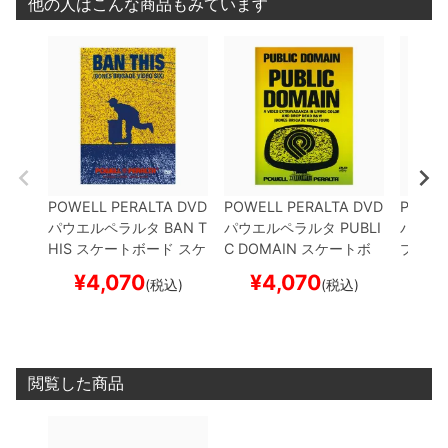
他の人はこんな商品もみています
POWELL PERALTA
DVD
POWELL PERALTA
DVD
POWEL
パウエルペラルタ
BAN T
パウエルペラルタ
PUBLI
パウエ
HIS
スケートボード スケ
C DOMAIN
スケートボ
プ
RIPP
ボー
ード スケボー
ケート
¥
4,070
¥
4,070
¥
(税込)
(税込)
閲覧した商品