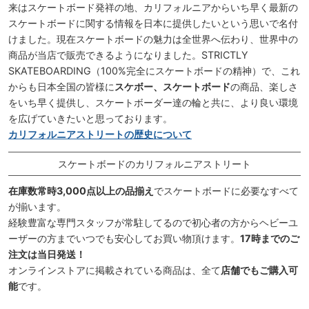
来はスケートボード発祥の地、カリフォルニアからいち早く最新の
スケートボードに関する情報を日本に提供したいという思いで名付
けました。現在スケートボードの魅力は全世界へ伝わり、世界中の
商品が当店で販売できるようになりました。STRICTLY
SKATEBOARDING（100%完全にスケートボードの精神）で、これ
からも日本全国の皆様に
スケボー、スケートボード
の商品、楽しさ
をいち早く提供し、スケートボーダー達の輪と共に、より良い環境
を広げていきたいと思っております。
カリフォルニアストリートの歴史について
スケートボードのカリフォルニアストリート
在庫数常時3,000点以上の品揃え
でスケートボードに必要なすべて
が揃います。
経験豊富な専門スタッフが常駐してるので初心者の方からヘビーユ
ーザーの方までいつでも安心してお買い物頂けます。
17時までのご
注文は当日発送！
オンラインストアに掲載されている商品は、全て
店舗でもご購入可
能
です。