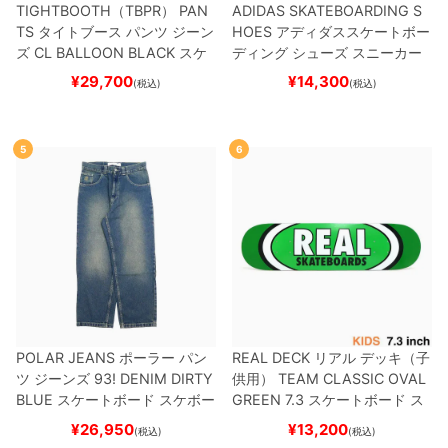
TIGHTBOOTH（TBPR） PAN
ADIDAS SKATEBOARDING S
TS
タイトブース
パンツ ジーン
HOES
アディダススケートボー
ズ
CL BALLOON
BLACK
スケ
ディング
シューズ スニーカー
ートボード スケボー
スーパースター
SUPERSTAR A
¥
29,700
¥
14,300
(税込)
(税込)
DV
BLACK/WHITE/WHITE
G
W6931
スケートボード スケボ
ー
5
6
POLAR JEANS
ポーラー
パン
REAL DECK
リアル
デッキ（子
ツ ジーンズ
93! DENIM
DIRTY
供用）
TEAM
CLASSIC OVAL
BLUE
スケートボード スケボー
GREEN 7.3
スケートボード ス
ケボー
¥
26,950
¥
13,200
(税込)
(税込)