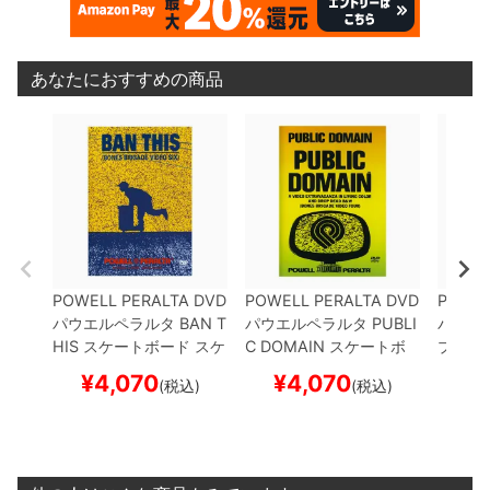
あなたにおすすめの商品
POWELL PERALTA
DVD
POWELL PERALTA
DVD
POWEL
パウエルペラルタ
BAN T
パウエルペラルタ
PUBLI
パウエ
HIS
スケートボード スケ
C DOMAIN
スケートボ
プ
RIPP
ボー
ード スケボー
ケート
¥
4,070
¥
4,070
¥
(税込)
(税込)