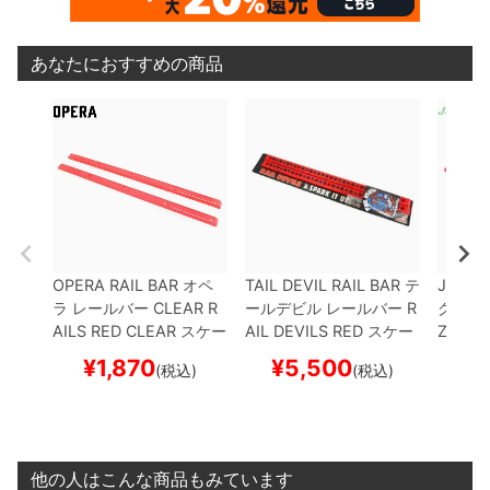
あなたにおすすめの商品
OPERA RAIL BAR
オペ
TAIL DEVIL RAIL BAR
テ
JACUZZ
ラ
レールバー
CLEAR R
ールデビル
レールバー
R
グジー
AILS
RED CLEAR
スケー
AIL DEVILS
RED
スケー
ZZI RA
トボード スケボー
トボード スケボー
ケート
¥
1,870
¥
5,500
¥
(税込)
(税込)
他の人はこんな商品もみています