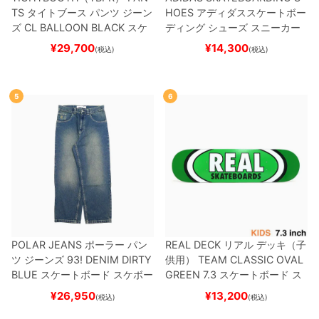
TS
タイトブース
パンツ ジーン
HOES
アディダススケートボー
ズ
CL BALLOON
BLACK
スケ
ディング
シューズ スニーカー
ートボード スケボー
スーパースター
SUPERSTAR A
¥
29,700
¥
14,300
(税込)
(税込)
DV
BLACK/WHITE/WHITE
G
W6931
スケートボード スケボ
ー
5
6
POLAR JEANS
ポーラー
パン
REAL DECK
リアル
デッキ（子
ツ ジーンズ
93! DENIM
DIRTY
供用）
TEAM
CLASSIC OVAL
BLUE
スケートボード スケボー
GREEN 7.3
スケートボード ス
ケボー
¥
26,950
¥
13,200
(税込)
(税込)