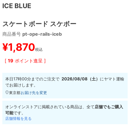
ICE BLUE
8.8inch
8.9inch
75mm
29.5cm
スケートボード スケボー
8.9inch
9.0inch以上
110mm
30cm
商品番号
pt-ope-rails-iceb
9.0inch以上
¥
1,870
税込
シェイプデッキ
[
19
ポイント進呈 ]
高性能デッキ
本日
17時00分
までのご注文で
2026/08/08（土）
に
ヤマト運輸
でお届けします。
東京都
お届け先を変更
オンラインストアに掲載されている商品は、全て
店舗でもご購入
可能
です。
店舗情報を見る