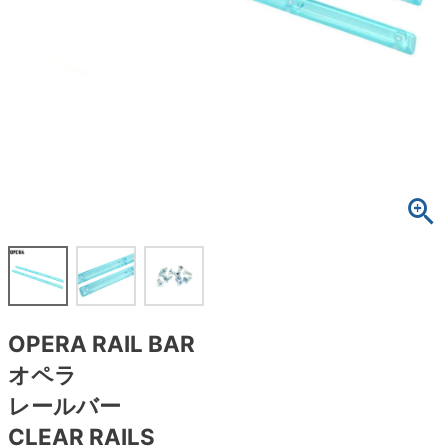
ボーンズ STF（エスティーエフ）
スケートパーク情報
特定商取引法に基づく表記
7.9inch
8.0inch
58mm
25cm
ボルト
ショーツ
パウエルペラルタ DF（ドラゴンフォーミュ
ラ）
8.0inch
8.1inch
59mm
25.5cm
パーツ・その他
長袖ボタンシャツ
ソフトウィール（クルーザー）
8.1inch
8.2inch
60mm
26cm
足回りセット（トラック・ウィールセット）
7分袖シャツ・ラグラン
8.2inch
8.3inch
62mm
26.5cm
ヘルメット・パッド
半袖シャツ
8.3inch
8.4inch
63mm
27cm
練習用アイテム（初心者におすすめ）
キャップ
8.4inch
8.5inch
64mm
27.5cm
スケートケース・バッグ
ソックス
OPERA RAIL BAR
8.5inch
8.6inch
65mm
28cm
メディア（雑誌・DVD・CD）
アンダーウエア
オペラ
8.6inch
8.7inch
70mm
28.5cm
レールバー
サイズの測り方
CLEAR RAILS
8.7inch
8.8inch
72mm
29cm