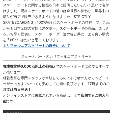
スケートボードに関する情報を日本に提供したいという思いで名付
けました。現在スケートボードの魅力は全世界へ伝わり、世界中の
商品が当店で販売できるようになりました。STRICTLY
SKATEBOARDING（100%完全にスケートボードの精神）で、これ
からも日本全国の皆様に
スケボー、スケートボード
の商品、楽しさ
をいち早く提供し、スケートボーダー達の輪と共に、より良い環境
を広げていきたいと思っております。
カリフォルニアストリートの歴史について
スケートボードのカリフォルニアストリート
在庫数常時3,000点以上の品揃え
でスケートボードに必要なすべて
が揃います。
経験豊富な専門スタッフが常駐してるので初心者の方からヘビーユ
ーザーの方までいつでも安心してお買い物頂けます。
17時までのご
注文は当日発送！
オンラインストアに掲載されている商品は、全て
店舗でもご購入可
能
です。