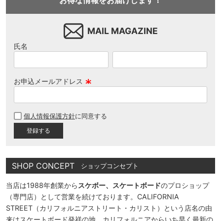
お得な情報をお届けします！
MAIL MAGAZINE
氏名
お申込メールアドレス
(
必
個人情報保護方針
に同意する
須
)
SHOP CONCEPT
ショップコンセプト
当店は1988年創業から
スケボー、スケートボード
のプロショップ
（専門店）として営業を続けております。CALIFORNIA
STREET（カリフォルニアストリート・カリスト）という店名の由
来はスケートボード発祥の地、カリフォルニアからいち早く最新の