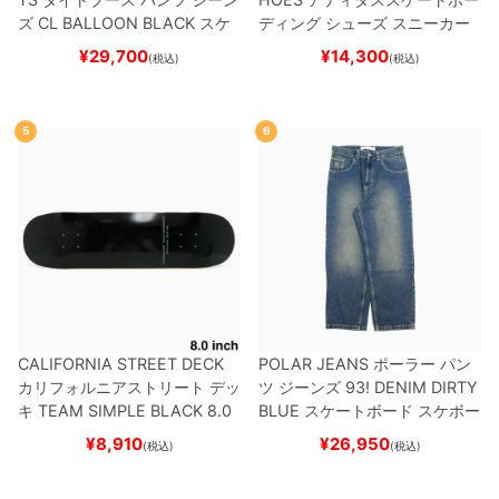
ズ
CL BALLOON
BLACK
スケ
ディング
シューズ スニーカー
ートボード スケボー
スーパースター
SUPERSTAR A
¥
29,700
¥
14,300
(税込)
(税込)
DV
BLACK/WHITE/WHITE
G
W6931
スケートボード スケボ
ー
5
6
CALIFORNIA STREET DECK
POLAR JEANS
ポーラー
パン
カリフォルニアストリート
デッ
ツ ジーンズ
93! DENIM
DIRTY
キ
TEAM
SIMPLE BLACK 8.0
BLUE
スケートボード スケボー
ブランク（BBS / GENERATO
¥
8,910
¥
26,950
(税込)
(税込)
R）
スケートボード スケボー