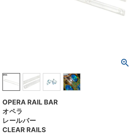
ボーンズ STF（エスティーエフ）
スケートパーク情報
特定商取引法に基づく表記
7.9inch
8.0inch
58mm
25cm
ボルト
ショーツ
パウエルペラルタ DF（ドラゴンフォーミュ
ラ）
8.0inch
8.1inch
59mm
25.5cm
パーツ・その他
長袖ボタンシャツ
ソフトウィール（クルーザー）
8.1inch
8.2inch
60mm
26cm
足回りセット（トラック・ウィールセット）
7分袖シャツ・ラグラン
8.2inch
8.3inch
62mm
26.5cm
ヘルメット・パッド
半袖シャツ
8.3inch
8.4inch
63mm
27cm
練習用アイテム（初心者におすすめ）
キャップ
8.4inch
8.5inch
64mm
27.5cm
スケートケース・バッグ
ソックス
OPERA RAIL BAR
8.5inch
8.6inch
65mm
28cm
メディア（雑誌・DVD・CD）
アンダーウエア
オペラ
8.6inch
8.7inch
70mm
28.5cm
レールバー
サイズの測り方
CLEAR RAILS
8.7inch
8.8inch
72mm
29cm