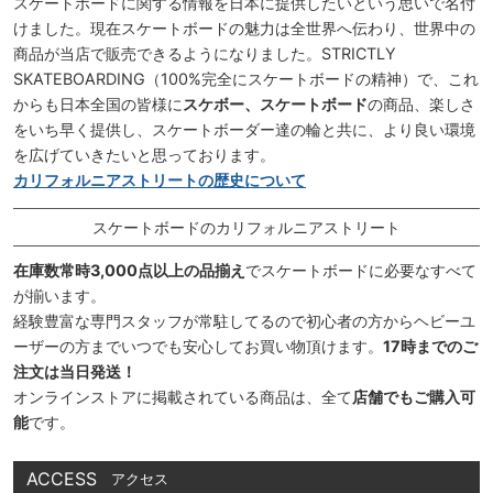
スケートボードに関する情報を日本に提供したいという思いで名付
けました。現在スケートボードの魅力は全世界へ伝わり、世界中の
商品が当店で販売できるようになりました。STRICTLY
SKATEBOARDING（100%完全にスケートボードの精神）で、これ
からも日本全国の皆様に
スケボー、スケートボード
の商品、楽しさ
をいち早く提供し、スケートボーダー達の輪と共に、より良い環境
を広げていきたいと思っております。
カリフォルニアストリートの歴史について
スケートボードのカリフォルニアストリート
在庫数常時3,000点以上の品揃え
でスケートボードに必要なすべて
が揃います。
経験豊富な専門スタッフが常駐してるので初心者の方からヘビーユ
ーザーの方までいつでも安心してお買い物頂けます。
17時までのご
注文は当日発送！
オンラインストアに掲載されている商品は、全て
店舗でもご購入可
能
です。
ACCESS
アクセス