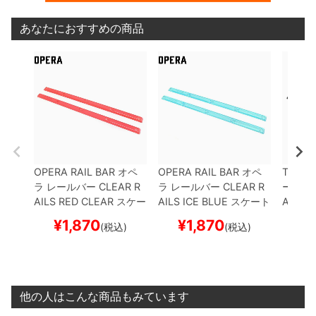
あなたにおすすめの商品
OPERA RAIL BAR
オペ
OPERA RAIL BAR
オペ
TAIL D
ラ
レールバー
CLEAR R
ラ
レールバー
CLEAR R
ールデ
AILS
RED CLEAR
スケー
AILS
ICE BLUE
スケート
AIL DE
トボード スケボー
ボード スケボー
トボー
¥
1,870
¥
1,870
¥
(税込)
(税込)
他の人はこんな商品もみています