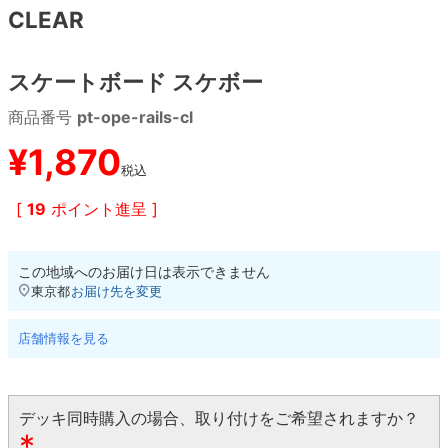
CLEAR
8.8inch
8.9inch
75mm
29.5cm
スケートボード スケボー
8.9inch
9.0inch以上
110mm
30cm
商品番号
pt-ope-rails-cl
9.0inch以上
¥
1,870
税込
シェイプデッキ
[
19
ポイント進呈 ]
高性能デッキ
この地域へのお届け日は表示できません
東京都
お届け先を変更
店舗情報を見る
デッキ同時購入の場合、取り付けをご希望されますか？