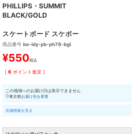
PHILLIPS・SUMMIT
BLACK/GOLD
8.8inch
8.9inch
75mm
29.5cm
8.9inch
9.0inch以上
110mm
30cm
スケートボード スケボー
商品番号
bo-idy-pb-ph78-bgl
9.0inch以上
¥
550
シェイプデッキ
税込
[
6
ポイント進呈 ]
高性能デッキ
この地域へのお届け日は表示できません
東京都
お届け先を変更
店舗情報を見る