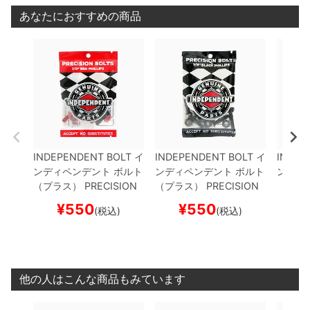
あなたにおすすめの商品
INDEPENDENT BOLT
イ
INDEPENDENT BOLT
イ
INDEP
ンディペンデント
ボルト
ンディペンデント
ボルト
ンディ
（プラス）
PRECISION
（プラス）
PRECISION
（プラ
BOLTS
PHILLIPS・SUM
BOLTS
PHILLIPS・SUM
BOLTS
¥
550
¥
550
¥
(税込)
(税込)
MIT
BLACK/RED
スケー
MIT
BLACK
スケートボ
MIT
BL
トボード スケボー
ード スケボー
ケート
他の人はこんな商品もみています