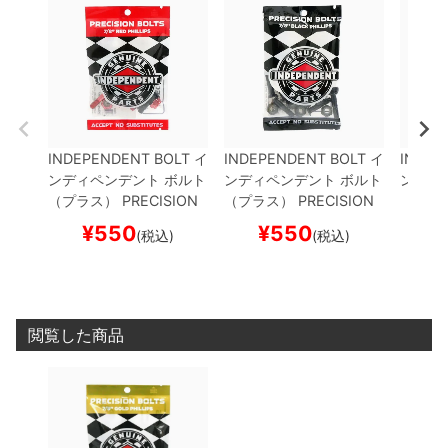
INDEPENDENT BOLT
イ
INDEPENDENT BOLT
イ
INDEP
ンディペンデント
ボルト
ンディペンデント
ボルト
ンディ
（プラス）
PRECISION
（プラス）
PRECISION
（プラ
BOLTS
PHILLIPS・SUM
BOLTS
PHILLIPS・SUM
BOLTS
¥
550
¥
550
¥
(税込)
(税込)
MIT
BLACK/RED
スケー
MIT
BLACK
スケートボ
MIT
BL
トボード スケボー
ード スケボー
ケート
閲覧した商品