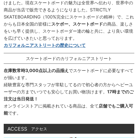
けました。現在スケートボードの魅力は全世界へ伝わり、世界中の
商品が当店で販売できるようになりました。STRICTLY
SKATEBOARDING（100%完全にスケートボードの精神）で、これ
からも日本全国の皆様に
スケボー、スケートボード
の商品、楽しさ
をいち早く提供し、スケートボーダー達の輪と共に、より良い環境
を広げていきたいと思っております。
カリフォルニアストリートの歴史について
スケートボードのカリフォルニアストリート
在庫数常時3,000点以上の品揃え
でスケートボードに必要なすべて
が揃います。
経験豊富な専門スタッフが常駐してるので初心者の方からヘビーユ
ーザーの方までいつでも安心してお買い物頂けます。
17時までのご
注文は当日発送！
オンラインストアに掲載されている商品は、全て
店舗でもご購入可
能
です。
ACCESS
アクセス