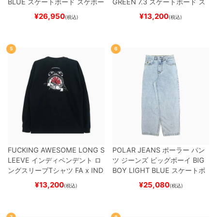
BLUE
スケートボード スケボー
GREEN 7.3
スケートボード ス
ケボー
¥
26,950
¥
13,200
(税込)
(税込)
5
6
FUCKING AWESOME LONG S
POLAR JEANS
ポーラー
パン
LEEVE
インディペンデント
ロ
ツ ジーンズ ビッグボーイ
BIG
ングスリーブTシャツ
FA x IND
BOY
LIGHT BLUE
スケートボ
EPENDENT
HOSTAGE
BLAC
ード スケボー
¥
13,200
¥
25,080
(税込)
(税込)
K
スケートボード スケボー