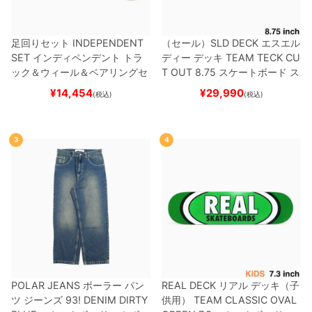
足回りセット
INDEPENDENT
（セール）
SLD DECK
エスエル
SET
インディペンデント
トラ
ディー
デッキ
TEAM
TECK CU
ック＆ウィール＆ベアリングセ
T OUT 8.75
スケートボード ス
ット
（トリック用）
スケートボ
ケボー
¥
14,454
¥
29,990
(税込)
(税込)
ード スケボー
3
4
POLAR JEANS
ポーラー
パン
REAL DECK
リアル
デッキ（子
ツ ジーンズ
93! DENIM
DIRTY
供用）
TEAM
CLASSIC OVAL