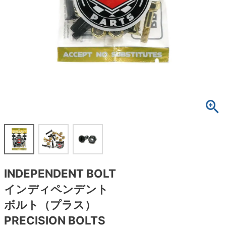
ボーンズ STF（エスティーエフ）
スケートパーク情報
特定商取引法に基づく表記
7.9inch
8.0inch
58mm
25cm
ボルト
ショーツ
パウエルペラルタ DF（ドラゴンフォーミュ
ラ）
8.0inch
8.1inch
59mm
25.5cm
パーツ・その他
長袖ボタンシャツ
ソフトウィール（クルーザー）
8.1inch
8.2inch
60mm
26cm
足回りセット（トラック・ウィールセット）
7分袖シャツ・ラグラン
8.2inch
8.3inch
62mm
26.5cm
ヘルメット・パッド
半袖シャツ
8.3inch
8.4inch
63mm
27cm
練習用アイテム（初心者におすすめ）
キャップ
8.4inch
8.5inch
64mm
27.5cm
スケートケース・バッグ
ソックス
INDEPENDENT BOLT
8.5inch
8.6inch
65mm
28cm
メディア（雑誌・DVD・CD）
アンダーウエア
インディペンデント
8.6inch
8.7inch
70mm
28.5cm
ボルト（プラス）
サイズの測り方
PRECISION BOLTS
8.7inch
8.8inch
72mm
29cm