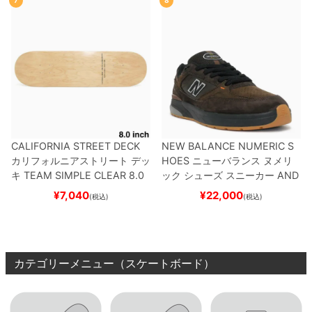
7
8
CALIFORNIA STREET DECK
NEW BALANCE NUMERIC S
カリフォルニアストリート
デッ
HOES
ニューバランス ヌメリ
キ
TEAM
SIMPLE CLEAR 8.0
ック
シューズ スニーカー
AND
ブランク（DSM）
スケートボ
REW REYNOLDS 933
NM933
¥
7,040
¥
22,000
(税込)
(税込)
ード スケボー
BAR
BROWN/BLACK
スケート
ボード スケボー
カテゴリーメニュー（スケートボード）