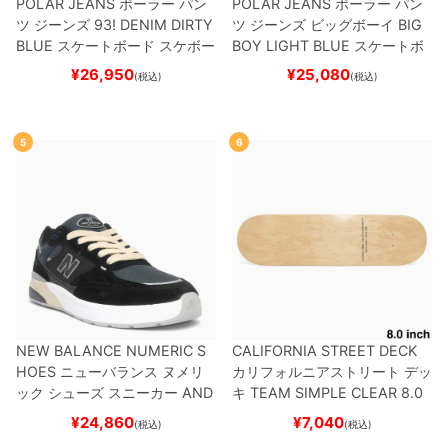
POLAR JEANS
ポーラー
パン
POLAR JEANS
ポーラー
パン
ツ ジーンズ
93! DENIM
DIRTY
ツ ジーンズ ビッグボーイ
BIG
BLUE
スケートボード スケボー
BOY
LIGHT BLUE
スケートボ
ード スケボー
¥
26,950
¥
25,080
(税込)
(税込)
5
6
NEW BALANCE NUMERIC S
CALIFORNIA STREET DECK
HOES
ニューバランス ヌメリ
カリフォルニアストリート
デッ
ック
シューズ スニーカー
AND
キ
TEAM
SIMPLE CLEAR 8.0
REW REYNOLDS 933
UN933
ブランク（DSM）
スケートボ
¥
24,860
¥
7,040
(税込)
(税込)
BNT
BLACK/NAVY
スケートボ
ード スケボー