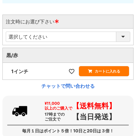
注文時にお選び下さい
(
必
須
)
黒/赤
1インチ
カートに入れる
チャットで問い合わせる
¥11,000
【送料無料】
以上のご購入で
17時までの
【当日発送】
ご注文で
毎月１日はポイント５倍！10日と20日は３倍！