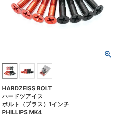
ボーンズ STF（エスティーエフ）
スケートパーク情報
特定商取引法に基づく表記
7.9inch
8.0inch
58mm
25cm
ボルト
ショーツ
パウエルペラルタ DF（ドラゴンフォーミュ
ラ）
8.0inch
8.1inch
59mm
25.5cm
パーツ・その他
長袖ボタンシャツ
ソフトウィール（クルーザー）
8.1inch
8.2inch
60mm
26cm
足回りセット（トラック・ウィールセット）
7分袖シャツ・ラグラン
8.2inch
8.3inch
62mm
26.5cm
ヘルメット・パッド
半袖シャツ
8.3inch
8.4inch
63mm
27cm
練習用アイテム（初心者におすすめ）
キャップ
8.4inch
8.5inch
64mm
27.5cm
スケートケース・バッグ
ソックス
HARDZEISS BOLT
8.5inch
8.6inch
65mm
28cm
メディア（雑誌・DVD・CD）
アンダーウエア
ハードツアイス
8.6inch
8.7inch
70mm
28.5cm
ボルト（プラス）1インチ
サイズの測り方
PHILLIPS MK4
8.7inch
8.8inch
72mm
29cm