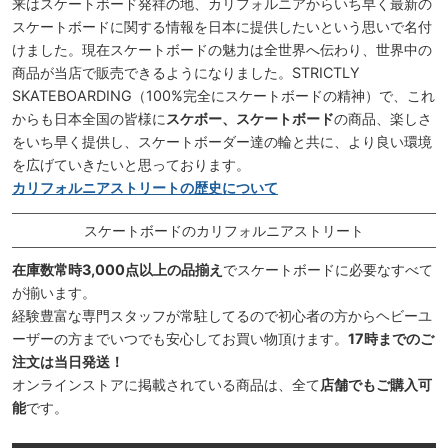
来はスケートボード発祥の地、カリフォルニアからいち早く最新の
スケートボードに関する情報を日本に提供したいという思いで名付
けました。現在スケートボードの魅力は全世界へ伝わり、世界中の
商品が当店で販売できるようになりました。STRICTLY
SKATEBOARDING（100%完全にスケートボードの精神）で、これ
からも日本全国の皆様に
スケボー、スケートボード
の商品、楽しさ
をいち早く提供し、スケートボーダー達の輪と共に、より良い環境
を広げていきたいと思っております。
カリフォルニアストリートの歴史について
スケートボードのカリフォルニアストリート
在庫数常時3,000点以上の品揃え
でスケートボードに必要なすべて
が揃います。
経験豊富な専門スタッフが常駐してるので初心者の方からヘビーユ
ーザーの方までいつでも安心してお買い物頂けます。
17時までのご
注文は当日発送！
オンラインストアに掲載されている商品は、全て
店舗でもご購入可
能
です。