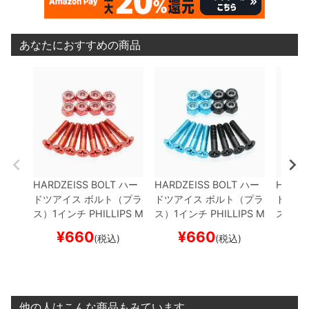
あなたにおすすめの商品
HARDZEISS BOLT
ハー
HARDZEISS BOLT
ハー
HARDZ
ドツアイス
ボルト（プラ
ドツアイス
ボルト（プラ
ドツア
ス）1インチ
PHILLIPS M
ス）1インチ
PHILLIPS M
ス）1
K4
YUSUKE TAKAZAW
K4
KENJI TANAKA
BLA
K4
YU
¥
660
¥
660
¥
(税込)
(税込)
A
RED
スケートボード
CK/BLUE
スケートボー
LACK/
スケボー
ド スケボー
ボード
他の人はこんな商品もみています