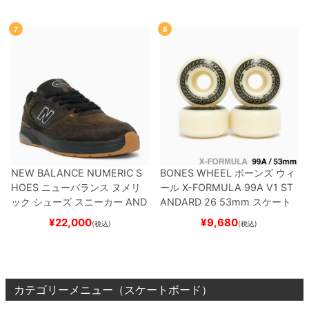
ード スケボー
7
8
NEW BALANCE NUMERIC S
BONES WHEEL
ボーンズ
ウィ
HOES
ニューバランス ヌメリ
ール
X-FORMULA 99A V1 ST
ック
シューズ スニーカー
AND
ANDARD 26
53mm
スケート
REW REYNOLDS 933
NM933
ボード スケボー
¥
22,000
¥
9,680
(税込)
(税込)
BAR
BROWN/BLACK
スケート
ボード スケボー
カテゴリーメニュー（スケートボード）