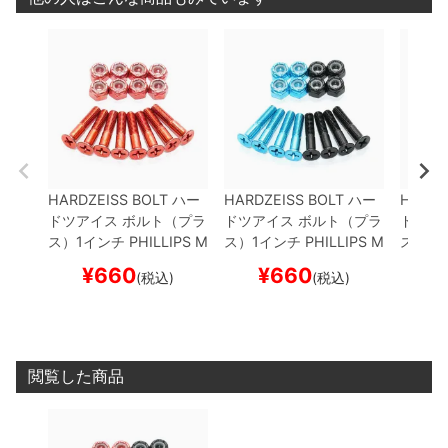
HARDZEISS BOLT
ハー
HARDZEISS BOLT
ハー
HARDZ
ドツアイス
ボルト（プラ
ドツアイス
ボルト（プラ
ドツア
ス）1インチ
PHILLIPS M
ス）1インチ
PHILLIPS M
ス）1
K4
YUSUKE TAKAZAW
K4
KENJI TANAKA
BLA
K4
YU
¥
660
¥
660
¥
(税込)
(税込)
A
RED
スケートボード
CK/BLUE
スケートボー
LACK/
スケボー
ド スケボー
ボード
閲覧した商品