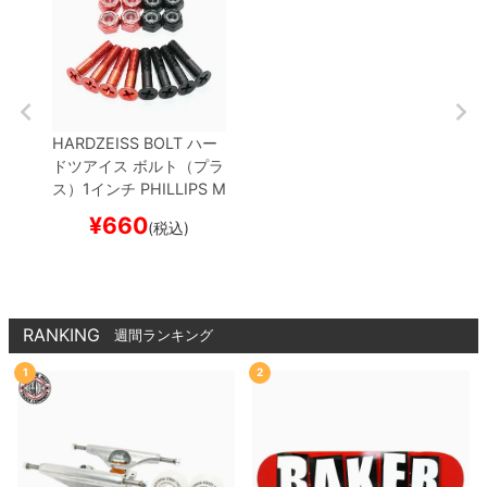
HARDZEISS BOLT
ハー
ドツアイス
ボルト（プラ
ス）1インチ
PHILLIPS M
K4
DESHI
BLACK/RED
¥
660
(税込)
スケートボード スケボー
RANKING
週間ランキング
1
2