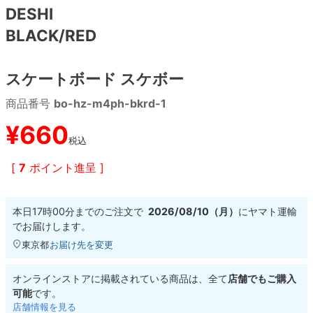
DESHI
BLACK/RED
8.8inch
8.9inch
75mm
29.5cm
8.9inch
9.0inch以上
110mm
30cm
スケートボード スケボー
商品番号
bo-hz-m4ph-bkrd-1
9.0inch以上
¥
660
シェイプデッキ
税込
[
7
ポイント進呈 ]
高性能デッキ
本日
17時00分
までのご注文で
2026/08/10（月）
に
ヤマト運輸
でお届けします。
東京都
お届け先を変更
オンラインストアに掲載されている商品は、全て
店舗でもご購入
可能
です。
店舗情報を見る