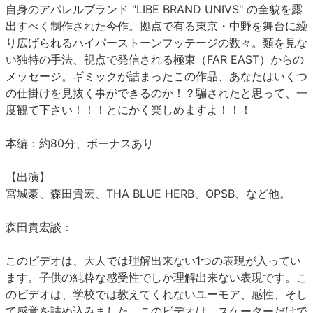
自身のアパレルブランド "LIBE BRAND UNIVS" の全貌を露
出すべく制作された今作。拠点で有る東京・中野を舞台に繰
り広げられるハイパーストーンフッテージの数々。類を見な
い独特の手法、視点で発信される極東（FAR EAST）からの
メッセージ。ギミックが詰まったこの作品、あなたはいくつ
の仕掛けを見抜く事ができるのか！？騙されたと思って、一
度観て下さい！！！とにかく楽しめますよ！！！
本編：約80分、ボーナスあり
【出演】
宮城豪、森田貴宏、THA BLUE HERB、OPSB、など他。
森田貴宏談：
このビデオは、大人では理解出来ない1つの表現が入ってい
ます。子供の純粋な感受性でしか理解出来ない表現です。こ
のビデオは、学校では教えてくれないユーモア、感性、そし
て感覚を詰め込みました。このビデオは、スケーターだけで