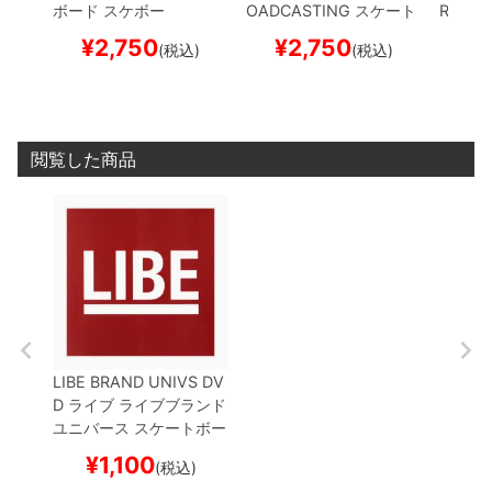
ボード スケボー
OADCASTING
スケート
ROADC
ボード スケボー
トボー
¥
2,750
¥
2,750
¥
(税込)
(税込)
閲覧した商品
LIBE BRAND UNIVS
DV
D
ライブ
ライブブランド
ユニバース
スケートボー
ド スケボー
¥
1,100
(税込)