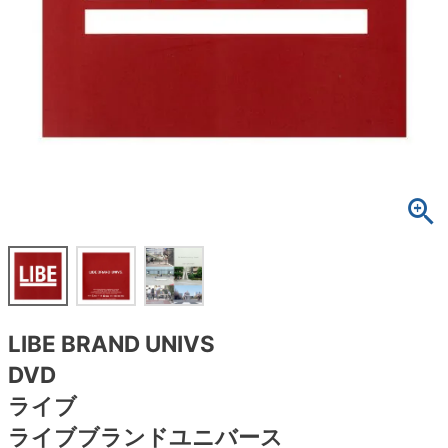
ボーンズ STF（エスティーエフ）
スケートパーク情報
特定商取引法に基づく表記
7.9inch
8.0inch
58mm
25cm
ボルト
ショーツ
パウエルペラルタ DF（ドラゴンフォーミュ
ラ）
8.0inch
8.1inch
59mm
25.5cm
パーツ・その他
長袖ボタンシャツ
ソフトウィール（クルーザー）
8.1inch
8.2inch
60mm
26cm
足回りセット（トラック・ウィールセット）
7分袖シャツ・ラグラン
8.2inch
8.3inch
62mm
26.5cm
ヘルメット・パッド
半袖シャツ
8.3inch
8.4inch
63mm
27cm
練習用アイテム（初心者におすすめ）
キャップ
8.4inch
8.5inch
64mm
27.5cm
スケートケース・バッグ
ソックス
LIBE BRAND UNIVS
8.5inch
8.6inch
65mm
28cm
メディア（雑誌・DVD・CD）
アンダーウエア
DVD
8.6inch
8.7inch
70mm
28.5cm
ライブ
サイズの測り方
ライブブランドユニバース
8.7inch
8.8inch
72mm
29cm