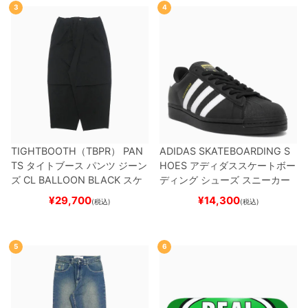
3
4
TIGHTBOOTH（TBPR） PAN
ADIDAS SKATEBOARDING S
TS
タイトブース
パンツ ジーン
HOES
アディダススケートボー
ズ
CL BALLOON
BLACK
スケ
ディング
シューズ スニーカー
ートボード スケボー
スーパースター
SUPERSTAR A
¥
29,700
¥
14,300
(税込)
(税込)
DV
BLACK/WHITE/WHITE
G
W6931
スケートボード スケボ
ー
5
6