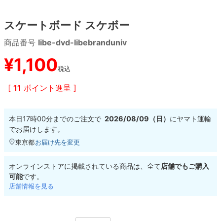
スケートボード スケボー
8.8inch
8.9inch
75mm
29.5cm
商品番号
libe-dvd-libebranduniv
8.9inch
9.0inch以上
110mm
30cm
¥
1,100
税込
9.0inch以上
[
11
ポイント進呈 ]
シェイプデッキ
本日
17時00分
までのご注文で
2026/08/09（日）
に
ヤマト運輸
高性能デッキ
でお届けします。
東京都
お届け先を変更
オンラインストアに掲載されている商品は、全て
店舗でもご購入
可能
です。
店舗情報を見る