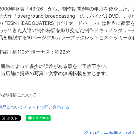
2000年発表「43-26」から、制作期間8年の年月を費やした、世
超大作「overground broadcasting」のリバイバルD
の FESN HEADQUATERS（ビリヤードパート）は世界に
わってきた人達の制作秘話を織り交ぜた制作ドキュメンタリー
品を解説する16ページフルカラーブックレットとステッカー
本編：約110分 ボーナス：約22分
*商品によって多少の誤差がある事をご了承下さい。
*当店舗に掲載の写真・文章の無断転載を禁じます。
返品特約について
商品についてチャットで問い合わせる
レビューを書く（会