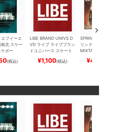
エフイーエ
LIBE BRAND UNIVS
D
SPRINKLES
DVD
スプ
西南北
スケー
VD
ライブ
ライブブラン
リンクルズ
A VISUAL
スケボー
ドユニバース
スケート
MIXTAPE
スケートボー
ボード スケボー
ド スケボー
50
¥
1,100
¥
4,400
(税込)
(税込)
(税込)