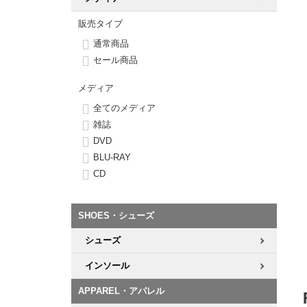
ボーンズ STF（エスティーエフ）
シューレース・その他
INFO
プライバシーポリシー
デッキテープ
パンツ
7.9inch
8.0inch
58mm
25cm
販売タイプ
パウエルペラルタ DF（ドラゴンフォーミュラ）
スケートパーク情報
特定商取引法に基づく表記
ボルト
ショーツ
通常商品
8.0inch
8.1inch
59mm
25.5cm
セール商品
ソフトウィール（クルーザー）
パーツ・その他
長袖ボタンシャツ
メディア
8.1inch
8.2inch
60mm
26cm
全てのメディア
足回りセット（トラック・ウィールセット）
7分袖シャツ・ラグラン
雑誌
8.2inch
8.3inch
62mm
26.5cm
DVD
ヘルメット・パッド
半袖シャツ
BLU-RAY
8.3inch
8.4inch
63mm
27cm
CD
練習用アイテム（初心者におすすめ）
キャップ
8.4inch
8.5inch
64mm
27.5cm
スケートケース・バッグ
ソックス
SHOES・シューズ
8.5inch
8.6inch
65mm
28cm
シューズ
メディア（雑誌・DVD・CD）
アンダーウエア
インソール
8.6inch
8.7inch
70mm
28.5cm
サイズの測り方
APPAREL・アパレル
8.7inch
8.8inch
72mm
29cm