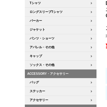
Tシャツ
8.8inch
8.9inch
75mm
29.5cm
ロングスリーブTシャツ
パーカー
8.9inch
9.0inch以上
110mm
30cm
ジャケット
9.0inch以上
パンツ・ショーツ
シェイプデッキ
アパレル・その他
キャップ
高性能デッキ
ソックス・その他
ACCESSORY・アクセサリー
バッグ
ステッカー
アクセサリー