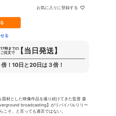
お気に入りに登録する
る
わせる
【当日発送】
17時までの
ご注文で
倍！10日と20日は３倍！
してスケートを題材とした映像作品を撮り続けてきた監督 森
ground broadcasting】がリバイバルリリー
からこそ、と言っても過言ではない。