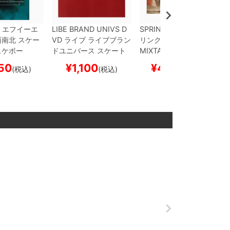
エフイーエ
LIBE BRAND UNIVS
D
SPRINKLES
DVD
スプ
西南北
スケー
VD
ライブ
ライブブラン
リンクルズ
A VISUAL
スケボー
ドユニバース
スケート
MIXTAPE
スケートボー
ボード スケボー
ド スケボー
50
¥
1,100
¥
4,400
(税込)
(税込)
(税込)