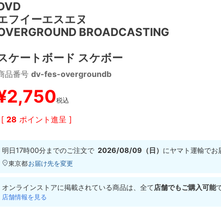
DVD
エフイーエスエヌ
OVERGROUND BROADCASTING
スケートボード スケボー
商品番号
dv-fes-overgroundb
¥
2,750
税込
[
28
ポイント進呈 ]
明日
17時00分
までのご注文で
2026/08/09（日）
に
ヤマト運輸
でお
東京都
お届け先を変更
オンラインストアに掲載されている商品は、全て
店舗でもご購入可能
店舗情報を見る