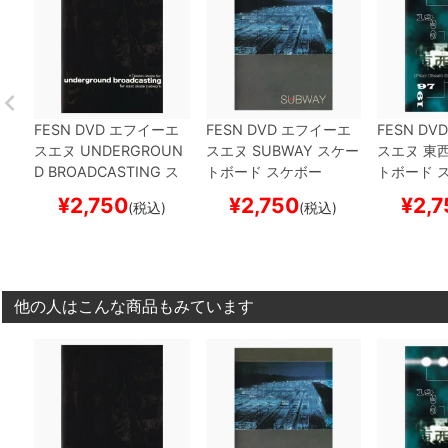
FESN
DVD
エフイーエ
FESN
DVD
エフイーエ
FESN
DVD
スエヌ
UNDERGROUN
スエヌ
SUBWAY
スケー
スエヌ
東
D BROADCASTING
ス
トボード スケボー
トボード 
ケートボード スケボー
¥
2,750
¥
2,750
¥
2,7
(税込)
(税込)
他の人はこんな商品もみています