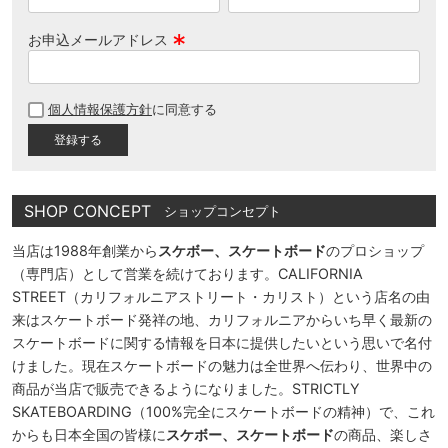
お申込メールアドレス
(
必
個人情報保護方針
に同意する
須
)
SHOP CONCEPT
ショップコンセプト
当店は1988年創業から
スケボー、スケートボード
のプロショップ
（専門店）として営業を続けております。CALIFORNIA
STREET（カリフォルニアストリート・カリスト）という店名の由
来はスケートボード発祥の地、カリフォルニアからいち早く最新の
スケートボードに関する情報を日本に提供したいという思いで名付
けました。現在スケートボードの魅力は全世界へ伝わり、世界中の
商品が当店で販売できるようになりました。STRICTLY
SKATEBOARDING（100%完全にスケートボードの精神）で、これ
からも日本全国の皆様に
スケボー、スケートボード
の商品、楽しさ