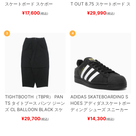
スケートボード スケボー
T OUT 8.75
スケートボード ス
ケボー
¥
17,600
¥
29,990
(税込)
(税込)
3
4
TIGHTBOOTH（TBPR） PAN
ADIDAS SKATEBOARDING S
TS
タイトブース
パンツ ジーン
HOES
アディダススケートボー
ズ
CL BALLOON
BLACK
スケ
ディング
シューズ スニーカー
ートボード スケボー
スーパースター
SUPERSTAR A
¥
29,700
¥
14,300
(税込)
(税込)
DV
BLACK/WHITE/WHITE
G
W6931
スケートボード スケボ
ー