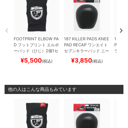
FOOTPRINT ELBOW PA
187 KILLER PADS KNEE
187 KI
D
フットプリント
エルボ
PAD RECAP
ワンエイト
PAD
ワ
ーパッド（ひじ）2個1セ
セブンキラーパッド
ニー
ラーパ
ット
LOPRO PROTECT
パッド用交換パッド
LOC
NEE G
¥
5,500
¥
3,850
¥
(税込)
(税込)
OR SLEEVES ELBOW
プ
K-IN RECAP C2
BLACK
ター 
ロテクター セーフティー
プロテクター セーフティ
サポー
ギア
スケートボード ス
ーギア
スケートボード
ド ス
ケボー
スケボー
他の人はこんな商品もみています