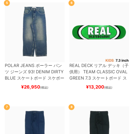
5
6
POLAR JEANS
ポーラー
パン
REAL DECK
リアル
デッキ（子
ツ ジーンズ
93! DENIM
DIRTY
供用）
TEAM
CLASSIC OVAL
BLUE
スケートボード スケボー
GREEN 7.3
スケートボード ス
ケボー
¥
26,950
¥
13,200
(税込)
(税込)
7
8