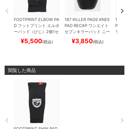
FOOTPRINT ELBOW PA
187 KILLER PADS KNEE
187 KI
D
フットプリント
エルボ
PAD RECAP
ワンエイト
PAD
ワ
ーパッド（ひじ）2個1セ
セブンキラーパッド
ニー
ラーパ
ット
LOPRO PROTECT
パッド用交換パッド
LOC
NEE G
¥
5,500
¥
3,850
¥
(税込)
(税込)
OR SLEEVES ELBOW
プ
K-IN RECAP C2
BLACK
ター 
ロテクター セーフティー
プロテクター セーフティ
サポー
ギア
スケートボード ス
ーギア
スケートボード
ド ス
ケボー
スケボー
閲覧した商品
FOOTPRINT SHIN PAD