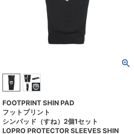
ボーンズ STF（エスティーエフ）
スケートパーク情報
特定商取引法に基づく表記
7.9inch
8.0inch
58mm
25cm
ボルト
ショーツ
パウエルペラルタ DF（ドラゴンフォーミュ
ラ）
8.0inch
8.1inch
59mm
25.5cm
パーツ・その他
長袖ボタンシャツ
ソフトウィール（クルーザー）
8.1inch
8.2inch
60mm
26cm
足回りセット（トラック・ウィールセット）
7分袖シャツ・ラグラン
8.2inch
8.3inch
62mm
26.5cm
ヘルメット・パッド
半袖シャツ
8.3inch
8.4inch
63mm
27cm
練習用アイテム（初心者におすすめ）
キャップ
8.4inch
8.5inch
64mm
27.5cm
スケートケース・バッグ
ソックス
FOOTPRINT SHIN PAD
8.5inch
8.6inch
65mm
28cm
メディア（雑誌・DVD・CD）
アンダーウエア
フットプリント
8.6inch
8.7inch
70mm
28.5cm
シンパッド（すね）2個1セット
サイズの測り方
LOPRO PROTECTOR SLEEVES SHIN
8.7inch
8.8inch
72mm
29cm