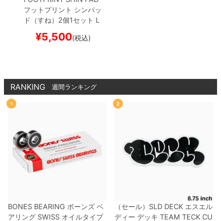
フットプリント
シンパッ
ド（すね）2個1セット
L
OPRO PROTECTOR SLE
¥
5,500
(税込)
EVES SHIN
プロテクタ
ー セーフティーギア
ス
ケートボード スケボー
RANKING
週間ランキング
1
2
BONES BEARING
ボーンズ
ベ
（セール）
SLD DECK
エスエル
アリング
SWISS
オイルタイプ
ディー
デッキ
TEAM
TECK CU