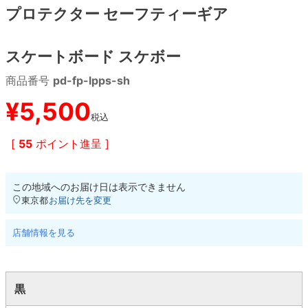
プロテクター セーフティーギア
8.8inch
8.9inch
75mm
29.5cm
スケートボード スケボー
8.9inch
9.0inch以上
110mm
30cm
商品番号
pd-fp-lpps-sh
9.0inch以上
¥
5,500
税込
シェイプデッキ
[
55
ポイント進呈 ]
高性能デッキ
この地域へのお届け日は表示できません
東京都
お届け先を変更
店舗情報を見る
黒