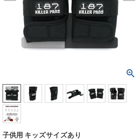
ボーンズ STF（エスティーエフ）
スケートパーク情報
特定商取引法に基づく表記
7.9inch
8.0inch
58mm
25cm
ボルト
ショーツ
パウエルペラルタ DF（ドラゴンフォーミュ
ラ）
8.0inch
8.1inch
59mm
25.5cm
パーツ・その他
長袖ボタンシャツ
ソフトウィール（クルーザー）
8.1inch
8.2inch
60mm
26cm
足回りセット（トラック・ウィールセット）
7分袖シャツ・ラグラン
8.2inch
8.3inch
62mm
26.5cm
ヘルメット・パッド
半袖シャツ
8.3inch
8.4inch
63mm
27cm
練習用アイテム（初心者におすすめ）
キャップ
8.4inch
8.5inch
64mm
27.5cm
スケートケース・バッグ
ソックス
8.5inch
8.6inch
65mm
28cm
メディア（雑誌・DVD・CD）
アンダーウエア
8.6inch
8.7inch
70mm
28.5cm
サイズの測り方
子供用 キッズサイズあり
8.7inch
8.8inch
72mm
29cm