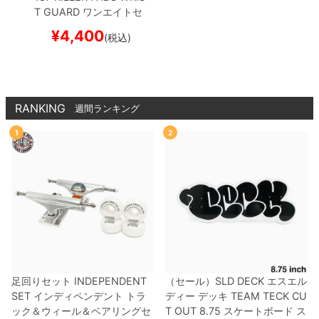
T GUARD
ワンエイトセ
ブンキラーパッド
リスト
¥
4,400
(税込)
ガード（手首）
WRIST
GUARDS
BLACK
プロテ
クター セーフティーギア
スケートボード スケボー
RANKING
週間ランキング
1
2
足回りセット
INDEPENDENT
（セール）
SLD DECK
エスエル
SET
インディペンデント
トラ
ディー
デッキ
TEAM
TECK CU
ック＆ウィール＆ベアリングセ
T OUT 8.75
スケートボード ス