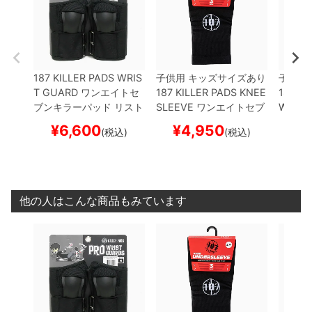
187 KILLER PADS WRIS
子供用 キッズサイズあり
子供用
T GUARD
ワンエイトセ
187 KILLER PADS KNEE
187 KI
ブンキラーパッド
リスト
SLEEVE
ワンエイトセブ
W PAD
ガード（手首）
PRO WR
ンキラーパッド
ニースリ
ンキラ
¥
6,600
¥
4,950
¥
(税込)
(税込)
IST GUARD
BLACK
プロ
ーブ
KNEE UNDERSLEE
パッド
テクター セーフティーギ
VE（3 PACK）
プロテク
BOW P
ア
スケートボード スケ
ター セーフティーギア
ー セ
ボー
サポーター
スケートボー
ケート
ド スケボー
他の人はこんな商品もみています