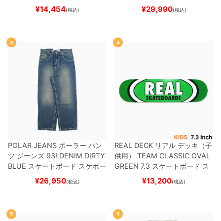
ット
（トリック用）
スケートボ
ケボー
¥
14,454
¥
29,990
(税込)
(税込)
ード スケボー
3
4
POLAR JEANS
ポーラー
パン
REAL DECK
リアル
デッキ（子
ツ ジーンズ
93! DENIM
DIRTY
供用）
TEAM
CLASSIC OVAL
BLUE
スケートボード スケボー
GREEN 7.3
スケートボード ス
ケボー
¥
26,950
¥
13,200
(税込)
(税込)
5
6