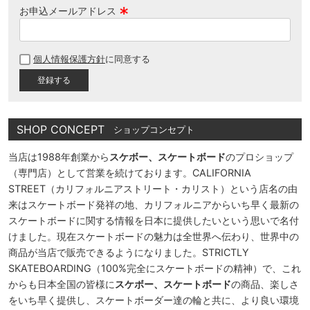
お申込メールアドレス
(
必
個人情報保護方針
に同意する
須
)
SHOP CONCEPT
ショップコンセプト
当店は1988年創業から
スケボー、スケートボード
のプロショップ
（専門店）として営業を続けております。CALIFORNIA
STREET（カリフォルニアストリート・カリスト）という店名の由
来はスケートボード発祥の地、カリフォルニアからいち早く最新の
スケートボードに関する情報を日本に提供したいという思いで名付
けました。現在スケートボードの魅力は全世界へ伝わり、世界中の
商品が当店で販売できるようになりました。STRICTLY
SKATEBOARDING（100%完全にスケートボードの精神）で、これ
からも日本全国の皆様に
スケボー、スケートボード
の商品、楽しさ
をいち早く提供し、スケートボーダー達の輪と共に、より良い環境