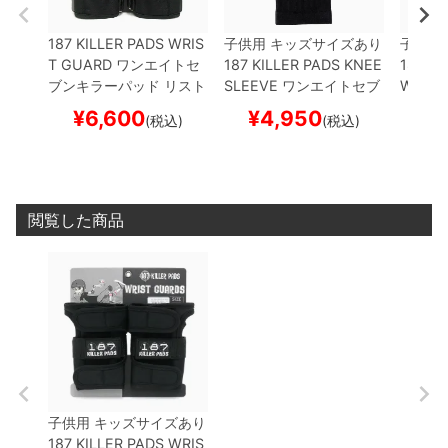
187 KILLER PADS WRIS
子供用 キッズサイズあり
子供用
T GUARD
ワンエイトセ
187 KILLER PADS KNEE
187 KI
ブンキラーパッド
リスト
SLEEVE
ワンエイトセブ
W PAD
ガード（手首）
PRO WR
ンキラーパッド
ニースリ
ンキラ
¥
6,600
¥
4,950
¥
(税込)
(税込)
IST GUARD
BLACK
プロ
ーブ
KNEE UNDERSLEE
パッド
テクター セーフティーギ
VE（3 PACK）
プロテク
BOW P
ア
スケートボード スケ
ター セーフティーギア
ー セ
ボー
サポーター
スケートボー
ケート
ド スケボー
閲覧した商品
子供用 キッズサイズあり
187 KILLER PADS WRIS