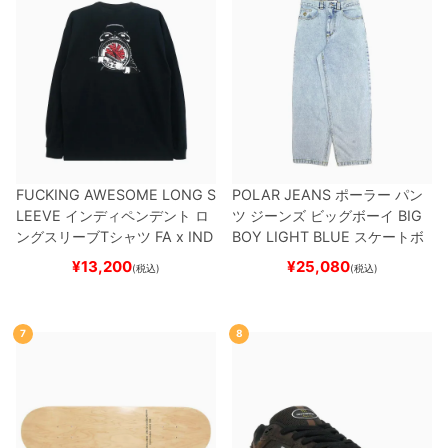
FUCKING AWESOME LONG S
POLAR JEANS
ポーラー
パン
LEEVE
インディペンデント
ロ
ツ ジーンズ ビッグボーイ
BIG
ングスリーブTシャツ
FA x IND
BOY
LIGHT BLUE
スケートボ
EPENDENT
HOSTAGE
BLAC
ード スケボー
¥
13,200
¥
25,080
(税込)
(税込)
K
スケートボード スケボー
7
8