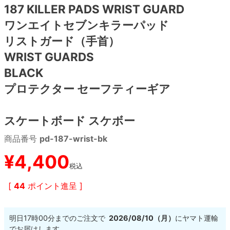
187 KILLER PADS WRIST GUARD
ワンエイトセブンキラーパッド
8.8inch
8.9inch
75mm
29.5cm
リストガード（手首）
8.9inch
9.0inch以上
110mm
30cm
WRIST GUARDS
BLACK
9.0inch以上
プロテクター セーフティーギア
シェイプデッキ
スケートボード スケボー
高性能デッキ
商品番号
pd-187-wrist-bk
¥
4,400
税込
[
44
ポイント進呈 ]
明日
17時00分
までのご注文で
2026/08/10（月）
に
ヤマト運輸
でお届けします。