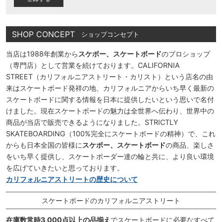
SHOP CONCEPT
ショップコンセプト
当店は1988年創業から
スケボー、スケートボード
のプロショップ
（専門店）として営業を続けております。CALIFORNIA
STREET（カリフォルニアストリート・カリスト）という店名の由
来はスケートボード発祥の地、カリフォルニアからいち早く最新の
スケートボードに関する情報を日本に提供したいという思いで名付
けました。現在スケートボードの魅力は全世界へ伝わり、世界中の
商品が当店で販売できるようになりました。STRICTLY
SKATEBOARDING（100%完全にスケートボードの精神）で、これ
からも日本全国の皆様に
スケボー、スケートボード
の商品、楽しさ
をいち早く提供し、スケートボーダー達の輪と共に、より良い環境
を広げていきたいと思っております。
カリフォルニアストリートの歴史について
スケートボードのカリフォルニアストリート
在庫数常時3,000点以上の品揃え
でスケートボードに必要なすべて