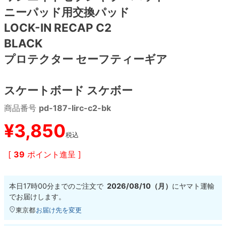
ニーパッド用交換パッド
8.8inch
8.9inch
75mm
29.5cm
LOCK-IN RECAP C2
BLACK
8.9inch
9.0inch以上
110mm
30cm
プロテクター セーフティーギア
9.0inch以上
スケートボード スケボー
シェイプデッキ
商品番号
pd-187-lirc-c2-bk
¥
3,850
高性能デッキ
税込
[
39
ポイント進呈 ]
本日
17時00分
までのご注文で
2026/08/10（月）
に
ヤマト運輸
でお届けします。
東京都
お届け先を変更