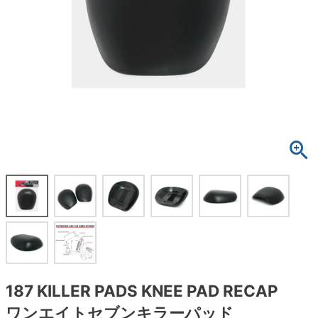
ボーンズ STF（エスティーエフ）
スケートパーク情報
特定商取引法に基づく表記
7.9inch
8.0inch
58mm
25cm
ボルト
ショーツ
パウエルペラルタ DF（ドラゴンフォーミュ
ラ）
8.0inch
8.1inch
59mm
25.5cm
パーツ・その他
長袖ボタンシャツ
ソフトウィール（クルーザー）
8.1inch
8.2inch
60mm
26cm
足回りセット（トラック・ウィールセット）
7分袖シャツ・ラグラン
8.2inch
8.3inch
62mm
26.5cm
ヘルメット・パッド
半袖シャツ
8.3inch
8.4inch
63mm
27cm
練習用アイテム（初心者におすすめ）
キャップ
8.4inch
8.5inch
64mm
27.5cm
スケートケース・バッグ
ソックス
8.5inch
8.6inch
65mm
28cm
メディア（雑誌・DVD・CD）
アンダーウエア
8.6inch
8.7inch
70mm
28.5cm
サイズの測り方
187 KILLER PADS KNEE PAD RECAP
ワンエイトセブンキラーパッド
8.7inch
8.8inch
72mm
29cm