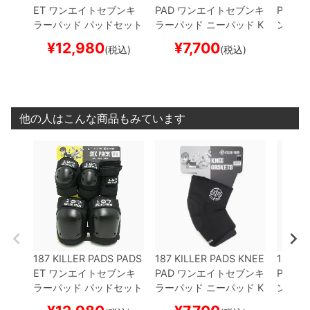
ET
ワンエイトセブンキ
PAD
ワンエイトセブンキ
PADSE
ラーパッド
パッドセット
ラーパッド
ニーパッド
K
ンキラ
ADULT SIX PACK
プロテ
NEE GASKETS
プロテク
ッドセ
¥
12,980
¥
7,700
¥
1
(税込)
(税込)
クター セーフティーギア
ター セーフティーギア
PACK
B
スケートボード スケボー
サポーター
スケートボー
ター 
ド スケボー
スケー
他の人はこんな商品もみています
187 KILLER PADS PADS
187 KILLER PADS KNEE
187 KI
ET
ワンエイトセブンキ
PAD
ワンエイトセブンキ
PADSE
ラーパッド
パッドセット
ラーパッド
ニーパッド
K
ンキラ
ADULT SIX PACK
プロテ
NEE GASKETS
プロテク
ッドセ