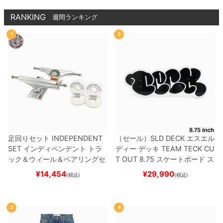
スケボー
RANKING
週間ランキング
1
2
足回りセット
INDEPENDENT
（セール）
SLD DECK
エスエル
SET
インディペンデント
トラ
ディー
デッキ
TEAM
TECK CU
ック＆ウィール＆ベアリングセ
T OUT 8.75
スケートボード ス
ット
（トリック用）
スケートボ
ケボー
¥
14,454
¥
29,990
(税込)
(税込)
ード スケボー
3
4