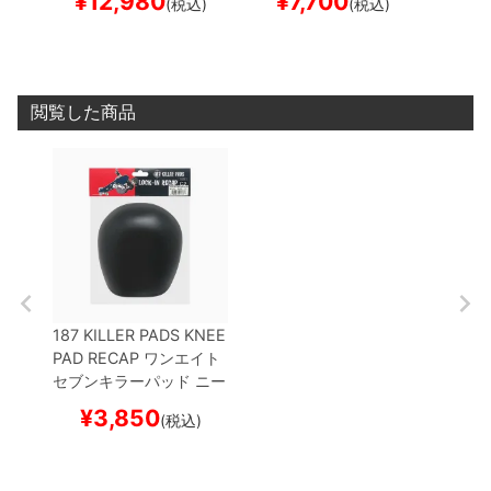
¥
12,980
¥
7,700
¥
1
(税込)
(税込)
クター セーフティーギア
ター セーフティーギア
PACK
B
スケートボード スケボー
サポーター
スケートボー
ター 
ド スケボー
スケー
閲覧した商品
187 KILLER PADS KNEE
PAD RECAP
ワンエイト
セブンキラーパッド
ニー
パッド用交換パッド
LOC
¥
3,850
(税込)
K-IN RECAP C2
BLACK
プロテクター セーフティ
ーギア
スケートボード