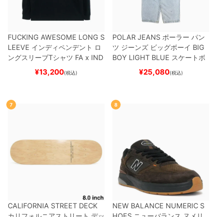
FUCKING AWESOME LONG S
POLAR JEANS
ポーラー
パン
LEEVE
インディペンデント
ロ
ツ ジーンズ ビッグボーイ
BIG
ングスリーブTシャツ
FA x IND
BOY
LIGHT BLUE
スケートボ
EPENDENT
HOSTAGE
BLAC
ード スケボー
¥
13,200
¥
25,080
(税込)
(税込)
K
スケートボード スケボー
7
8
CALIFORNIA STREET DECK
NEW BALANCE NUMERIC S
カリフォルニアストリート
デッ
HOES
ニューバランス ヌメリ