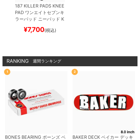
187 KILLER PADS KNEE
PAD
ワンエイトセブンキ
ラーパッド
ニーパッド
K
NEE GASKETS
プロテク
¥
7,700
(税込)
ター セーフティーギア
サポーター
スケートボー
ド スケボー
RANKING
週間ランキング
1
2
BONES BEARING
ボーンズ
ベ
BAKER DECK
ベイカー
デッキ