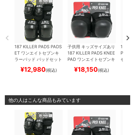
187 KILLER PADS PADS
子供用 キッズサイズあり
187 KI
ET
ワンエイトセブンキ
187 KILLER PADS KNEE
PAD R
ラーパッド
パッドセット
PAD
ワンエイトセブンキ
セブン
ADULT SIX PACK
プロテ
ラーパッド
ニーパッド
パッド
¥
12,980
¥
18,150
¥
(税込)
(税込)
クター セーフティーギア
（ひざ）
PRO KNEE PA
K-IN R
スケートボード スケボー
D
プロテクター セーフテ
プロテ
ィーギア
スケートボード
ーギア
スケボー
スケボ
他の人はこんな商品もみています