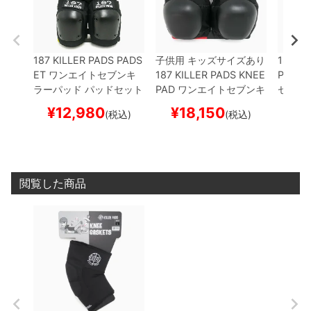
187 KILLER PADS PADS
子供用 キッズサイズあり
187 KI
ET
ワンエイトセブンキ
187 KILLER PADS KNEE
PAD R
ラーパッド
パッドセット
PAD
ワンエイトセブンキ
セブン
ADULT SIX PACK
プロテ
ラーパッド
ニーパッド
パッド
¥
12,980
¥
18,150
¥
(税込)
(税込)
クター セーフティーギア
（ひざ）
PRO KNEE PA
K-IN R
スケートボード スケボー
D
プロテクター セーフテ
プロテ
ィーギア
スケートボード
ーギア
スケボー
スケボ
閲覧した商品