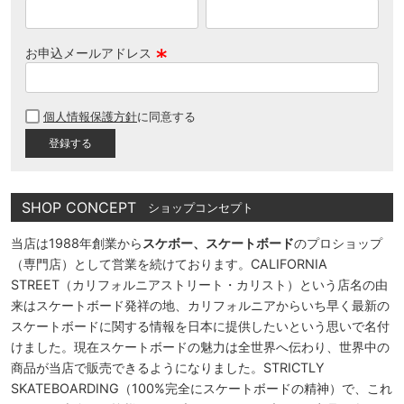
お申込メールアドレス
(
必
個人情報保護方針
に同意する
須
)
SHOP CONCEPT
ショップコンセプト
当店は1988年創業から
スケボー、スケートボード
のプロショップ
（専門店）として営業を続けております。CALIFORNIA
STREET（カリフォルニアストリート・カリスト）という店名の由
来はスケートボード発祥の地、カリフォルニアからいち早く最新の
スケートボードに関する情報を日本に提供したいという思いで名付
けました。現在スケートボードの魅力は全世界へ伝わり、世界中の
商品が当店で販売できるようになりました。STRICTLY
SKATEBOARDING（100%完全にスケートボードの精神）で、これ