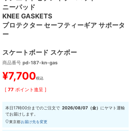
ニーパッド
8.8inch
8.9inch
75mm
29.5cm
KNEE GASKETS
プロテクター セーフティーギア サポータ
8.9inch
9.0inch以上
110mm
30cm
ー
9.0inch以上
スケートボード スケボー
シェイプデッキ
商品番号
pd-187-kn-gas
¥
7,700
高性能デッキ
税込
[
77
ポイント進呈 ]
本日
17時00分
までのご注文で
2026/08/07（金）
に
ヤマト運輸
でお届けします。
東京都
お届け先を変更