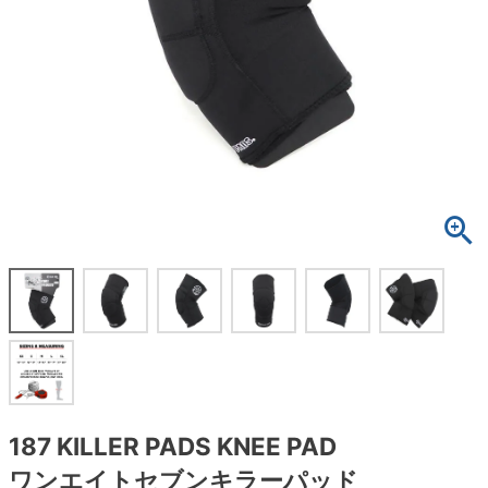
ボーンズ STF（エスティーエフ）
スケートパーク情報
特定商取引法に基づく表記
7.9inch
8.0inch
58mm
25cm
ボルト
ショーツ
パウエルペラルタ DF（ドラゴンフォーミュ
ラ）
8.0inch
8.1inch
59mm
25.5cm
パーツ・その他
長袖ボタンシャツ
ソフトウィール（クルーザー）
8.1inch
8.2inch
60mm
26cm
足回りセット（トラック・ウィールセット）
7分袖シャツ・ラグラン
8.2inch
8.3inch
62mm
26.5cm
ヘルメット・パッド
半袖シャツ
8.3inch
8.4inch
63mm
27cm
練習用アイテム（初心者におすすめ）
キャップ
8.4inch
8.5inch
64mm
27.5cm
スケートケース・バッグ
ソックス
8.5inch
8.6inch
65mm
28cm
メディア（雑誌・DVD・CD）
アンダーウエア
8.6inch
8.7inch
70mm
28.5cm
サイズの測り方
187 KILLER PADS KNEE PAD
ワンエイトセブンキラーパッド
8.7inch
8.8inch
72mm
29cm