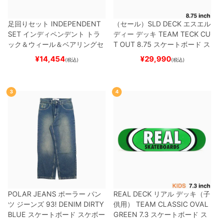
足回りセット
INDEPENDENT
（セール）
SLD DECK
エスエル
SET
インディペンデント
トラ
ディー
デッキ
TEAM
TECK CU
ック＆ウィール＆ベアリングセ
T OUT 8.75
スケートボード ス
ット
（トリック用）
スケートボ
ケボー
¥
14,454
¥
29,990
(税込)
(税込)
ード スケボー
3
4
POLAR JEANS
ポーラー
パン
REAL DECK
リアル
デッキ（子
ツ ジーンズ
93! DENIM
DIRTY
供用）
TEAM
CLASSIC OVAL
BLUE
スケートボード スケボー
GREEN 7.3
スケートボード ス