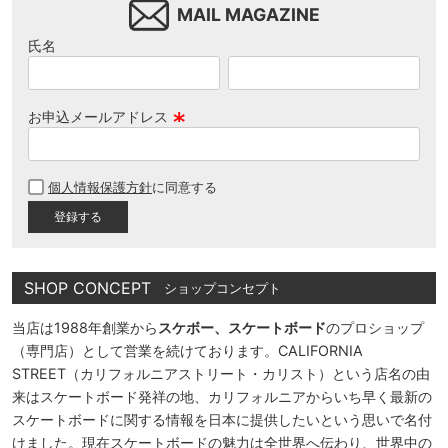
MAIL MAGAZINE
氏名
お申込メールアドレス
(
必
個人情報保護方針
に同意する
須
)
SHOP CONCEPT
ショップコンセプト
当店は1988年創業から
スケボー、スケートボード
のプロショップ
（専門店）として営業を続けております。CALIFORNIA
STREET（カリフォルニアストリート・カリスト）という店名の由
来はスケートボード発祥の地、カリフォルニアからいち早く最新の
スケートボードに関する情報を日本に提供したいという思いで名付
けました。現在スケートボードの魅力は全世界へ伝わり、世界中の