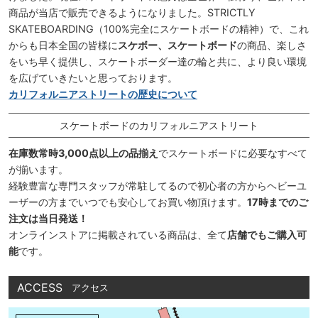
商品が当店で販売できるようになりました。STRICTLY
SKATEBOARDING（100%完全にスケートボードの精神）で、これ
からも日本全国の皆様に
スケボー、スケートボード
の商品、楽しさ
をいち早く提供し、スケートボーダー達の輪と共に、より良い環境
を広げていきたいと思っております。
カリフォルニアストリートの歴史について
スケートボードのカリフォルニアストリート
在庫数常時3,000点以上の品揃え
でスケートボードに必要なすべて
が揃います。
経験豊富な専門スタッフが常駐してるので初心者の方からヘビーユ
ーザーの方までいつでも安心してお買い物頂けます。
17時までのご
注文は当日発送！
オンラインストアに掲載されている商品は、全て
店舗でもご購入可
能
です。
ACCESS
アクセス