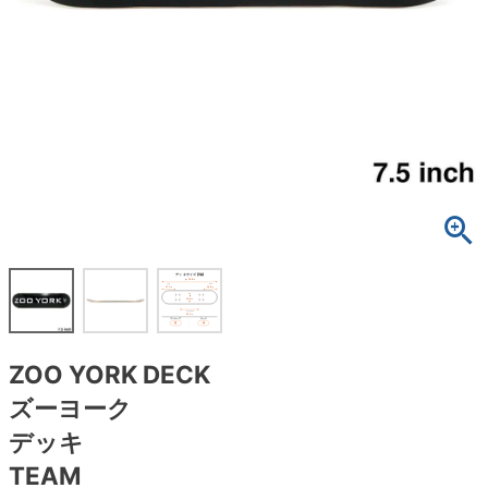
ボーンズ STF（エスティーエフ）
スケートパーク情報
特定商取引法に基づく表記
7.9inch
8.0inch
58mm
25cm
ボルト
ショーツ
パウエルペラルタ DF（ドラゴンフォーミュ
ラ）
8.0inch
8.1inch
59mm
25.5cm
パーツ・その他
長袖ボタンシャツ
ソフトウィール（クルーザー）
8.1inch
8.2inch
60mm
26cm
足回りセット（トラック・ウィールセット）
7分袖シャツ・ラグラン
8.2inch
8.3inch
62mm
26.5cm
ヘルメット・パッド
半袖シャツ
8.3inch
8.4inch
63mm
27cm
練習用アイテム（初心者におすすめ）
キャップ
8.4inch
8.5inch
64mm
27.5cm
スケートケース・バッグ
ソックス
ZOO YORK DECK
8.5inch
8.6inch
65mm
28cm
メディア（雑誌・DVD・CD）
アンダーウエア
ズーヨーク
8.6inch
8.7inch
70mm
28.5cm
デッキ
サイズの測り方
TEAM
8.7inch
8.8inch
72mm
29cm