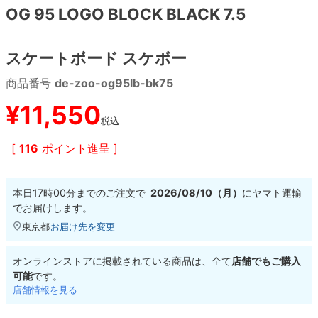
OG 95 LOGO BLOCK BLACK 7.5
8.8inch
8.9inch
75mm
29.5cm
スケートボード スケボー
8.9inch
9.0inch以上
110mm
30cm
商品番号
de-zoo-og95lb-bk75
9.0inch以上
¥
11,550
税込
シェイプデッキ
[
116
ポイント進呈 ]
高性能デッキ
本日
17時00分
までのご注文で
2026/08/10（月）
に
ヤマト運輸
でお届けします。
東京都
お届け先を変更
オンラインストアに掲載されている商品は、全て
店舗でもご購入
可能
です。
店舗情報を見る