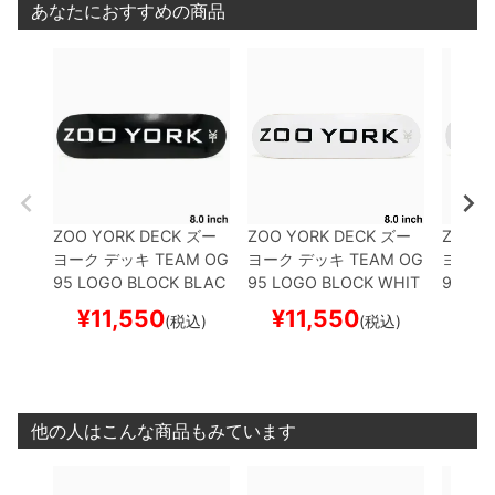
あなたにおすすめの商品
ZOO YORK DECK
ズー
ZOO YORK DECK
ズー
ZOO Y
ヨーク
デッキ
TEAM
OG
ヨーク
デッキ
TEAM
OG
ヨーク
95 LOGO BLOCK BLAC
95 LOGO BLOCK WHIT
95 LO
K 8.0
スケートボード ス
E 8.0
スケートボード ス
E 7.75
¥
11,550
¥
11,550
¥
1
(税込)
(税込)
ケボー
ケボー
ケボー
他の人はこんな商品もみています