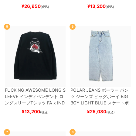
ケボー
¥
26,950
¥
13,200
(税込)
(税込)
5
6
FUCKING AWESOME LONG S
POLAR JEANS
ポーラー
パン
LEEVE
インディペンデント
ロ
ツ ジーンズ ビッグボーイ
BIG
ングスリーブTシャツ
FA x IND
BOY
LIGHT BLUE
スケートボ
EPENDENT
HOSTAGE
BLAC
ード スケボー
¥
13,200
¥
25,080
(税込)
(税込)
K
スケートボード スケボー
7
8