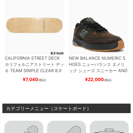
CALIFORNIA STREET DECK
NEW BALANCE NUMERIC S
カリフォルニアストリート
デッ
HOES
ニューバランス ヌメリ
キ
TEAM
SIMPLE CLEAR 8.0
ック
シューズ スニーカー
AND
ブランク（DSM）
スケートボ
REW REYNOLDS 933
NM933
¥
7,040
¥
22,000
(税込)
(税込)
ード スケボー
BAR
BROWN/BLACK
スケート
ボード スケボー
カテゴリーメニュー（スケートボード）