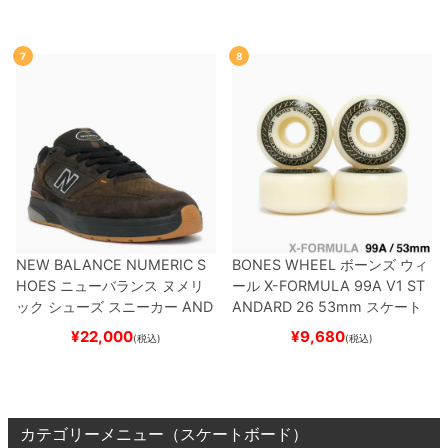
BNT
BLACK/NAVY
スケートボ
ード スケボー
ード スケボー
7
8
NEW BALANCE NUMERIC S
BONES WHEEL
ボーンズ
ウィ
HOES
ニューバランス ヌメリ
ール
X-FORMULA 99A V1 ST
ック
シューズ スニーカー
AND
ANDARD 26
53mm
スケート
REW REYNOLDS 933
NM933
ボード スケボー
¥
22,000
¥
9,680
(税込)
(税込)
BAR
BROWN/BLACK
スケート
ボード スケボー
カテゴリーメニュー（スケートボード）