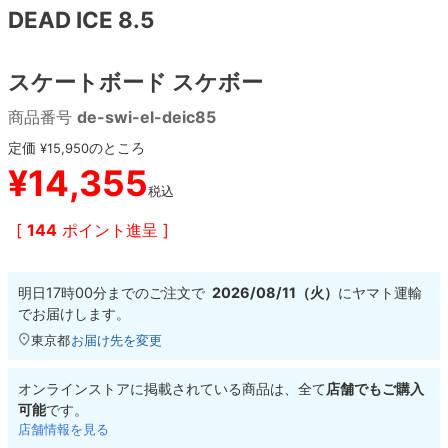
DEAD ICE 8.5
8.8inch
8.9inch
75mm
29.5cm
スケートボード スケボー
8.9inch
9.0inch以上
110mm
30cm
商品番号
de-swi-el-deic85
定価
9.0inch以上
のところ
¥
15,950
¥
14,355
税込
シェイプデッキ
[
144
ポイント進呈 ]
高性能デッキ
明日
17時00分
までのご注文で
2026/08/11（火）
に
ヤマト運輸
でお届けします。
東京都
お届け先を変更
オンラインストアに掲載されている商品は、全て
店舗でもご購入
可能
です。
店舗情報を見る