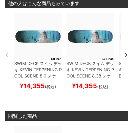
他の人はこんな商品もみています
SWIM DECK
スイム
デッ
SWIM DECK
スイム
デッ
SWIM 
キ
KEVIN TERPENING
P
キ
KEVIN TERPENING
P
キ
JUS
OOL SCENE 8.0
スケー
OOL SCENE 8.38
スケ
BUT 8.
トボード スケボー
ートボード スケボー
スケボ
¥
14,355
¥
14,355
¥
1
(税込)
(税込)
閲覧した商品