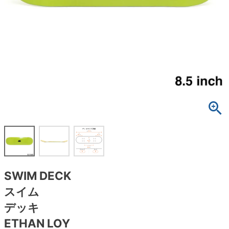
ボーンズ STF（エスティーエフ）
スケートパーク情報
特定商取引法に基づく表記
7.9inch
8.0inch
58mm
25cm
ボルト
ショーツ
パウエルペラルタ DF（ドラゴンフォーミュ
ラ）
8.0inch
8.1inch
59mm
25.5cm
パーツ・その他
長袖ボタンシャツ
ソフトウィール（クルーザー）
8.1inch
8.2inch
60mm
26cm
足回りセット（トラック・ウィールセット）
7分袖シャツ・ラグラン
8.2inch
8.3inch
62mm
26.5cm
ヘルメット・パッド
半袖シャツ
8.3inch
8.4inch
63mm
27cm
練習用アイテム（初心者におすすめ）
キャップ
8.4inch
8.5inch
64mm
27.5cm
スケートケース・バッグ
ソックス
SWIM DECK
8.5inch
8.6inch
65mm
28cm
メディア（雑誌・DVD・CD）
アンダーウエア
スイム
8.6inch
8.7inch
70mm
28.5cm
デッキ
サイズの測り方
ETHAN LOY
8.7inch
8.8inch
72mm
29cm