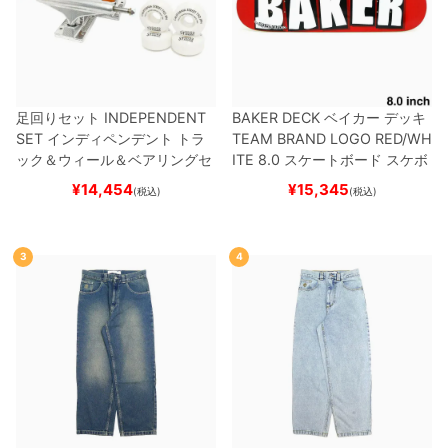
足回りセット
INDEPENDENT
BAKER DECK
ベイカー
デッキ
SET
インディペンデント
トラ
TEAM
BRAND LOGO RED/WH
ック＆ウィール＆ベアリングセ
ITE 8.0
スケートボード スケボ
ット
（トリック用）
スケートボ
ー
¥
14,454
¥
15,345
(税込)
(税込)
ード スケボー
3
4