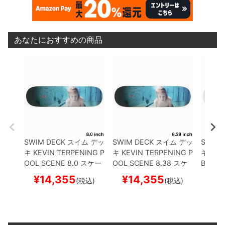
あなたにおすすめの商品
SWIM DECK
スイム
デッ
SWIM DECK
スイム
デッ
SWIM 
キ
KEVIN TERPENING
P
キ
KEVIN TERPENING
P
キ
JUS
OOL SCENE 8.0
スケー
OOL SCENE 8.38
スケ
BUT 8.
トボード スケボー
ートボード スケボー
スケボ
¥
14,355
¥
14,355
¥
1
(税込)
(税込)