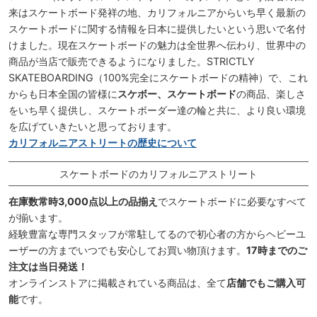
来はスケートボード発祥の地、カリフォルニアからいち早く最新の
スケートボードに関する情報を日本に提供したいという思いで名付
けました。現在スケートボードの魅力は全世界へ伝わり、世界中の
商品が当店で販売できるようになりました。STRICTLY
SKATEBOARDING（100%完全にスケートボードの精神）で、これ
からも日本全国の皆様に
スケボー、スケートボード
の商品、楽しさ
をいち早く提供し、スケートボーダー達の輪と共に、より良い環境
を広げていきたいと思っております。
カリフォルニアストリートの歴史について
スケートボードのカリフォルニアストリート
在庫数常時3,000点以上の品揃え
でスケートボードに必要なすべて
が揃います。
経験豊富な専門スタッフが常駐してるので初心者の方からヘビーユ
ーザーの方までいつでも安心してお買い物頂けます。
17時までのご
注文は当日発送！
オンラインストアに掲載されている商品は、全て
店舗でもご購入可
能
です。