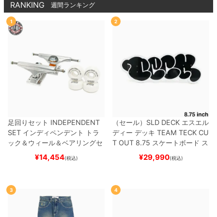
RANKING
週間ランキング
1
2
足回りセット
INDEPENDENT
（セール）
SLD DECK
エスエル
SET
インディペンデント
トラ
ディー
デッキ
TEAM
TECK CU
ック＆ウィール＆ベアリングセ
T OUT 8.75
スケートボード ス
ット
（トリック用）
スケートボ
ケボー
¥
14,454
¥
29,990
(税込)
(税込)
ード スケボー
3
4