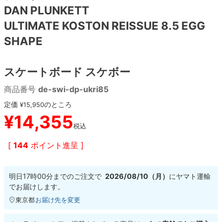
DAN PLUNKETT
8.8inch
8.9inch
75mm
29.5cm
ULTIMATE KOSTON REISSUE 8.5 EGG
SHAPE
8.9inch
9.0inch以上
110mm
30cm
スケートボード スケボー
9.0inch以上
商品番号
de-swi-dp-ukri85
シェイプデッキ
定価
のところ
¥
15,950
¥
14,355
高性能デッキ
税込
[
144
ポイント進呈 ]
明日
17時00分
までのご注文で
2026/08/10（月）
に
ヤマト運輸
でお届けします。
東京都
お届け先を変更