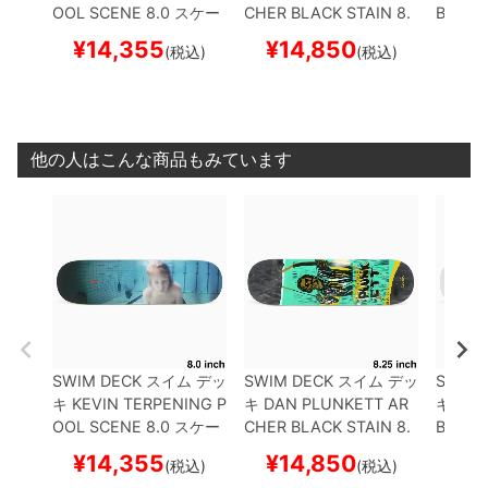
OOL SCENE 8.0
スケー
CHER BLACK STAIN 8.
BUT 8.
トボード スケボー
25
スケートボード スケ
ド ス
¥
14,355
¥
14,850
¥
1
(税込)
(税込)
ボー
他の人はこんな商品もみています
SWIM DECK
スイム
デッ
SWIM DECK
スイム
デッ
SWIM 
キ
KEVIN TERPENING
P
キ
DAN PLUNKETT
AR
キ
JUS
OOL SCENE 8.0
スケー
CHER BLACK STAIN 8.
BUT 8.
トボード スケボー
25
スケートボード スケ
ド ス
¥
14,355
¥
14,850
¥
1
(税込)
(税込)
ボー