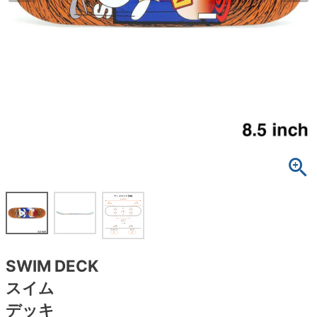
ボーンズ STF（エスティーエフ）
スケートパーク情報
特定商取引法に基づく表記
7.9inch
8.0inch
58mm
25cm
ボルト
ショーツ
パウエルペラルタ DF（ドラゴンフォーミュ
ラ）
8.0inch
8.1inch
59mm
25.5cm
パーツ・その他
長袖ボタンシャツ
ソフトウィール（クルーザー）
8.1inch
8.2inch
60mm
26cm
足回りセット（トラック・ウィールセット）
7分袖シャツ・ラグラン
8.2inch
8.3inch
62mm
26.5cm
ヘルメット・パッド
半袖シャツ
8.3inch
8.4inch
63mm
27cm
練習用アイテム（初心者におすすめ）
キャップ
8.4inch
8.5inch
64mm
27.5cm
スケートケース・バッグ
ソックス
8.5inch
8.6inch
65mm
28cm
メディア（雑誌・DVD・CD）
アンダーウエア
SWIM DECK
8.6inch
8.7inch
70mm
28.5cm
スイム
サイズの測り方
デッキ
8.7inch
8.8inch
72mm
29cm