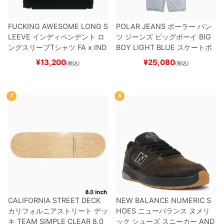
FUCKING AWESOME LONG S
POLAR JEANS
ポーラー
パン
LEEVE
インディペンデント
ロ
ツ ジーンズ ビッグボーイ
BIG
ングスリーブTシャツ
FA x IND
BOY
LIGHT BLUE
スケートボ
EPENDENT
HOSTAGE
BLAC
ード スケボー
¥
13,200
¥
25,080
(税込)
(税込)
K
スケートボード スケボー
7
8
CALIFORNIA STREET DECK
NEW BALANCE NUMERIC S
カリフォルニアストリート
デッ
HOES
ニューバランス ヌメリ
キ
TEAM
SIMPLE CLEAR 8.0
ック
シューズ スニーカー
AND