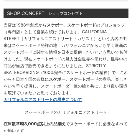
SHOP CONCEPT
ショップコンセプト
当店は1988年創業から
スケボー、スケートボード
のプロショップ
（専門店）として営業を続けております。CALIFORNIA
STREET（カリフォルニアストリート・カリスト）という店名の由
来はスケートボード発祥の地、カリフォルニアからいち早く最新の
スケートボードに関する情報を日本に提供したいという思いで名付
けました。現在スケートボードの魅力は全世界へ伝わり、世界中の
商品が当店で販売できるようになりました。STRICTLY
SKATEBOARDING（100%完全にスケートボードの精神）で、これ
からも日本全国の皆様に
スケボー、スケートボード
の商品、楽しさ
をいち早く提供し、スケートボーダー達の輪と共に、より良い環境
を広げていきたいと思っております。
カリフォルニアストリートの歴史について
スケートボードのカリフォルニアストリート
在庫数常時3,000点以上の品揃え
でスケートボードに必要なすべて
が揃います。